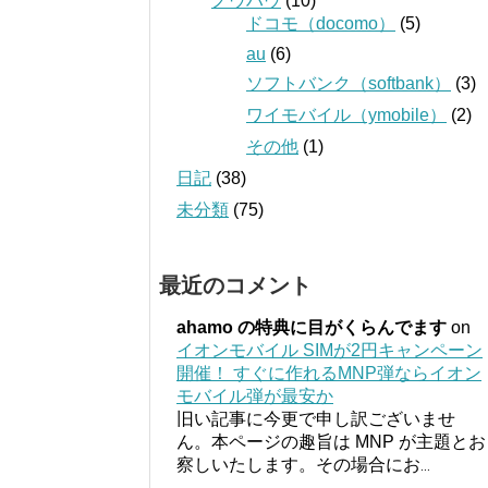
ノウハウ
(10)
ドコモ（docomo）
(5)
au
(6)
ソフトバンク（softbank）
(3)
ワイモバイル（ymobile）
(2)
その他
(1)
日記
(38)
未分類
(75)
最近のコメント
ahamo の特典に目がくらんでます
on
イオンモバイル SIMが2円キャンペーン
開催！ すぐに作れるMNP弾ならイオン
モバイル弾が最安か
旧い記事に今更で申し訳ございませ
ん。本ページの趣旨は MNP が主題とお
察しいたします。その場合にお
...