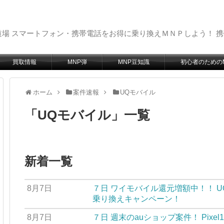
場 スマートフォン・携帯電話をお得に乗り換えＭＮＰしよう！ 
買取情報
MNP弾
MNP豆知識
初心者のための
ホーム
案件速報
UQモバイル
「
UQモバイル
」
一覧
新着一覧
8月7日
７日 ワイモバイル還元増額中！！ 
乗り換えキャンペーン！
8月7日
７日 週末のauショップ案件！ Pixel1