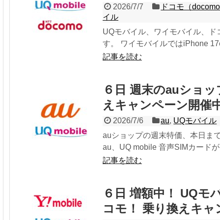
2026/7/7
ドコモ（docom
イル
UQモバイル、ワイモバイル、ド
す。 ワイモバイルではiPhone 17e
記事を読む
６日 週末のauショ
えキャンペーン開催
2026/7/6
au
,
UQモバイル
auショップの週末特価、本日ま
au、UQ mobile 音声SIMカー
記事を読む
６日 増額中！ UQ
コモ！ 乗り換えキャ