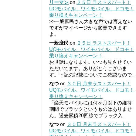
リーマン
on
２５日 ラストスパート！
UQモバイル、ワイモバイル、ドコモ！
乗り換えキャンペーン！
>>一般庶民さん大きな声では言えない
ですがマイページから変更できます
よ。
一般庶民
on
２５日 ラストスパート！
UQモバイル、ワイモバイル、ドコモ！
乗り換えキャンペーン！
お世話になります。いつも見させてい
ただいてます。ありがとうございま
す。下記の記載についてご確認なので
...
なつ
on
３０日 月末ラストスパート！
UQモバイル、ワイモバイル、ドコモ！
乗り換えキャンペーン！
「楽天モバイルには何ヶ月以下の維持
期間でブラックというものはありませ
ん。過去累積20回線でブラック入
...
なつ
on
３０日 月末ラストスパート！
UQモバイル、ワイモバイル、ドコモ！