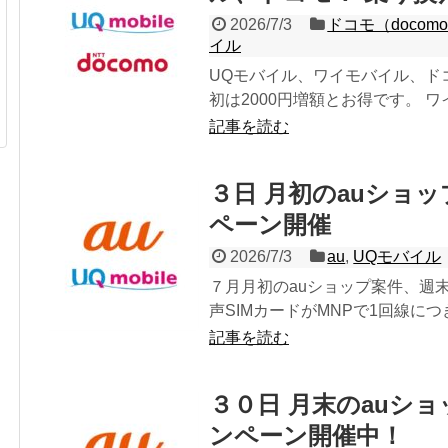
2026/7/3
ドコモ（docom
イル
UQモバイル、ワイモバイル、ド
初は2000円増額とお得です。 ワイモバ
記事を読む
３日 月初のauショ
ペーン開催
2026/7/3
au
,
UQモバイル
７月月初のauショップ案件、週末特価
声SIMカードがMNPで1回線につき
記事を読む
３０日 月末のauシ
ンペーン開催中！