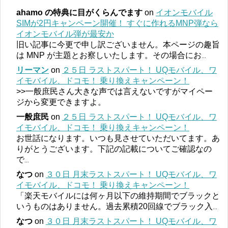
ahamo の特典に目がくらんでます
on
イオンモバイル
SIMが2円キャンペーン開催！ すぐに作れるMNP弾なら
イオンモバイル弾が最安か
旧い記事に今更で申し訳ございません。本ページの趣旨
は MNP が主題とお察しいたします。その場合にお
...
リーマン
on
２５日 ラストスパート！ UQモバイル、ワ
イモバイル、ドコモ！ 乗り換えキャンペーン！
>>一般庶民さん大きな声では言えないですがマイペー
ジから変更できますよ。
一般庶民
on
２５日 ラストスパート！ UQモバイル、ワ
イモバイル、ドコモ！ 乗り換えキャンペーン！
お世話になります。いつも見させていただいてます。あ
りがとうございます。下記の記載についてご確認なの
で
...
なつ
on
３０日 月末ラストスパート！ UQモバイル、ワ
イモバイル、ドコモ！ 乗り換えキャンペーン！
「楽天モバイルには何ヶ月以下の維持期間でブラックと
いうものはありません。過去累積20回線でブラック入
...
なつ
on
３０日 月末ラストスパート！ UQモバイル、ワ