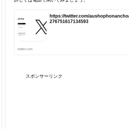
https://twitter.com/aushophonancho
276751617134593
twitter.com
スポンサーリンク