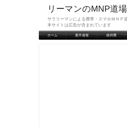
リーマンのMNP道場
サラリーマンによる携帯・スマホＭＮＰ道
本サイトは広告が含まれています
ホーム
案件速報
維持費