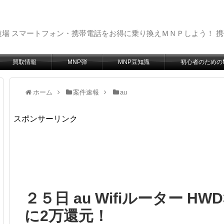
場 スマートフォン・携帯電話をお得に乗り換えＭＮＰしよう！ 
買取情報
MNP弾
MNP豆知識
初心者のための
ホーム
案件速報
au
スポンサーリンク
２５日 au Wifiルーター H
に2万還元！