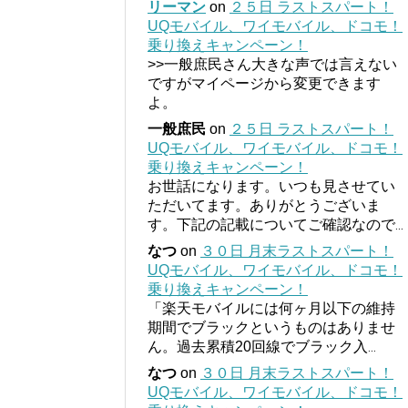
リーマン
on
２５日 ラストスパート！
UQモバイル、ワイモバイル、ドコモ！
乗り換えキャンペーン！
>>一般庶民さん大きな声では言えない
ですがマイページから変更できます
よ。
一般庶民
on
２５日 ラストスパート！
UQモバイル、ワイモバイル、ドコモ！
乗り換えキャンペーン！
お世話になります。いつも見させてい
ただいてます。ありがとうございま
す。下記の記載についてご確認なので
...
なつ
on
３０日 月末ラストスパート！
UQモバイル、ワイモバイル、ドコモ！
乗り換えキャンペーン！
「楽天モバイルには何ヶ月以下の維持
期間でブラックというものはありませ
ん。過去累積20回線でブラック入
...
なつ
on
３０日 月末ラストスパート！
UQモバイル、ワイモバイル、ドコモ！