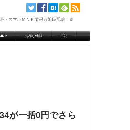
携帯・スマホＭＮＰ情報も随時配信！※
MNP
お得な情報
日記
WD34が一括0円でさら