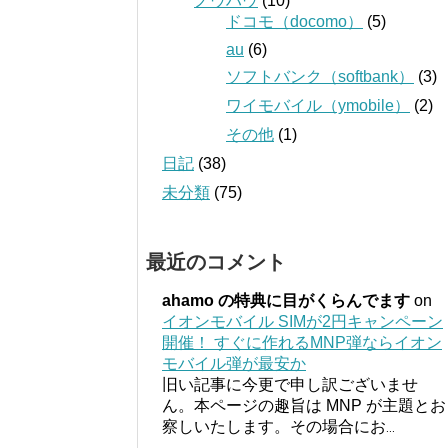
ノウハウ
(10)
ドコモ（docomo）
(5)
au
(6)
ソフトバンク（softbank）
(3)
ワイモバイル（ymobile）
(2)
その他
(1)
日記
(38)
未分類
(75)
最近のコメント
ahamo の特典に目がくらんでます
on
イオンモバイル SIMが2円キャンペーン
開催！ すぐに作れるMNP弾ならイオン
モバイル弾が最安か
旧い記事に今更で申し訳ございませ
ん。本ページの趣旨は MNP が主題とお
察しいたします。その場合にお
...