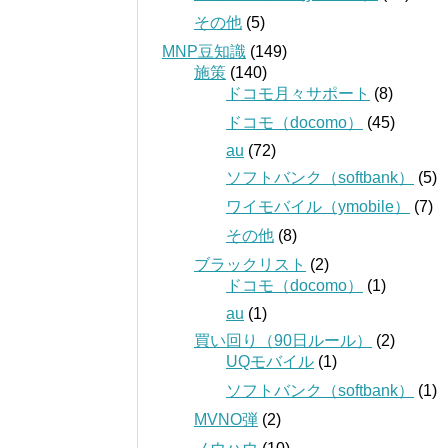
その他
(5)
MNP豆知識
(149)
施策
(140)
ドコモ月々サポート
(8)
ドコモ（docomo）
(45)
au
(72)
ソフトバンク（softbank）
(5)
ワイモバイル（ymobile）
(7)
その他
(8)
ブラックリスト
(2)
ドコモ（docomo）
(1)
au
(1)
買い回り（90日ルール）
(2)
UQモバイル
(1)
ソフトバンク（softbank）
(1)
MVNO弾
(2)