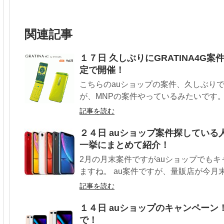
関連記事
１７日 久しぶりにGRATINA4G
定で開催！
こちらのauショップの案件、久しぶりですね
が、MNPの案件やっているみたいです。 
記事を読む
２４日 auショップ案件探している
一挙にまとめて紹介！
2月の月末案件ですがauショップでも
ますね。 au案件ですが、量販店が今月末はi
記事を読む
１４日 auショップのキャンペーン！ au
で！