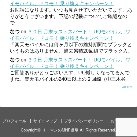
イモバイル、ドコモ！ 乗り換えキャンペーン！
お世話になります。いつも見させていただいてます。あ
りがとうございます。下記の記載についてご確認なの
で
...
なつ
on
３０日 月末ラストスパート！ UQモバイル、ワ
イモバイル、ドコモ！ 乗り換えキャンペーン！
「楽天モバイルには何ヶ月以下の維持期間でブラックと
いうものはありません。過去累積20回線でブラック入
...
なつ
on
３０日 月末ラストスパート！ UQモバイル、ワ
イモバイル、ドコモ！ 乗り換えキャンペーン！
ご回答ありがとうございます。UQ厳しくなってるんで
すね。楽天モバイルの240日以上の２回線（①三木谷
...
Older »
プロフィール
サイトマップ
プライバシーポリシー
お問い合わせ
Copyright©
リーマンのMNP道場
All Rights Reserved.