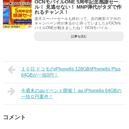
OCNモバイルONE 5周年記念感謝セー
ル！ 見逃せない！ MNP弾代がタダで作
れるチャンス！
楽天スーパーセールも終わって、次の格安スマホの
キャンペーン何が来るかと待っていましたがOCNモ
バイルONEが動きましたね！ OCNモバイル...
記事を読む
１０日 ドコモのiPhone6s 128GB/iPhone6s Plus
64GBが一括0円！
今週末のauイベント開催！ au iPhone6s 64GBの
一括０円案件！
コメント