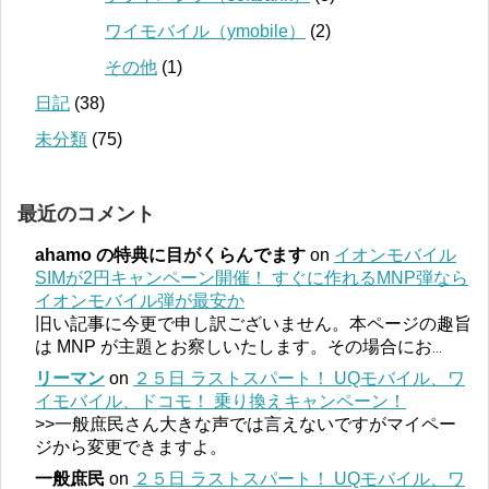
ワイモバイル（ymobile）
(2)
その他
(1)
日記
(38)
未分類
(75)
最近のコメント
ahamo の特典に目がくらんでます
on
イオンモバイル
SIMが2円キャンペーン開催！ すぐに作れるMNP弾なら
イオンモバイル弾が最安か
旧い記事に今更で申し訳ございません。本ページの趣旨
は MNP が主題とお察しいたします。その場合にお
...
リーマン
on
２５日 ラストスパート！ UQモバイル、ワ
イモバイル、ドコモ！ 乗り換えキャンペーン！
>>一般庶民さん大きな声では言えないですがマイペー
ジから変更できますよ。
一般庶民
on
２５日 ラストスパート！ UQモバイル、ワ