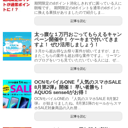
期間限定のdポイント消化しきれずに困っている人に
朗報です。 期間限定のdポイントを通常のdポイント
に換える裏技がありましたので紹介しま...
記事を読む
太っ腹な１万円おごってもらえるキャン
ペーン開催中！ ケーキまで付いてきま
すよ！ ぜひ活用しましょう！
３月から超お得なお祭り案件が続いてますが、また
またこちらの案件も超お得な案件ですよ。 リーマン
のブログをいつも見ていただいている人には、ぜ...
記事を読む
OCNモバイルONE『人気のスマホSALE
8月第2弾』開催！ 早い者勝ち！
AQUOS sense4がお得！
OCNモバイルONEの 『人気のスマホSALE 8月第2
弾』 が始まりましたね。8月第1弾のセールからスマ
ホSALE対象商品の入れ替...
記事を読む