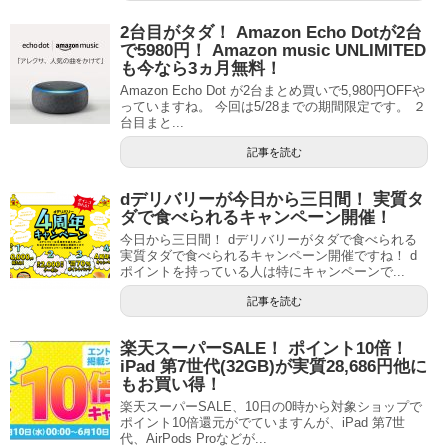
2台目がタダ！ Amazon Echo Dotが2台
で5980円！ Amazon music UNLIMITED
も今なら3ヵ月無料！
Amazon Echo Dot が2台まとめ買いで5,980円OFFや
っていますね。 今回は5/28までの期間限定です。 ２
台目まと...
記事を読む
dデリバリーが今日から三日間！ 実質タ
ダで食べられるキャンペーン開催！
今日から三日間！ dデリバリーがタダで食べられる
実質タダで食べられるキャンペーン開催ですね！ d
ポイントを持っている人は特にキャンペーンで...
記事を読む
楽天スーパーSALE！ ポイント10倍！
iPad 第7世代(32GB)が実質28,686円他に
もお買い得！
楽天スーパーSALE、10日の0時から対象ショップで
ポイント10倍還元がでていますんが、iPad 第7世
代、AirPods Proなどが...