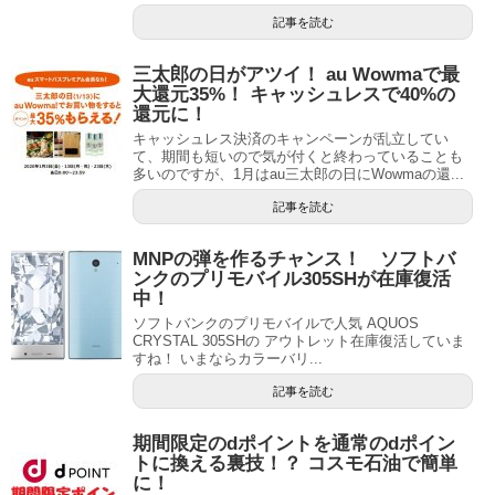
記事を読む
三太郎の日がアツイ！ au Wowmaで最
大還元35%！ キャッシュレスで40%の
還元に！
キャッシュレス決済のキャンペーンが乱立してい
て、期間も短いので気が付くと終わっていることも
多いのですが、1月はau三太郎の日にWowmaの還...
記事を読む
MNPの弾を作るチャンス！ ソフトバ
ンクのプリモバイル305SHが在庫復活
中！
ソフトバンクのプリモバイルで人気 AQUOS
CRYSTAL 305SHの アウトレット在庫復活していま
すね！ いまならカラーバリ...
記事を読む
期間限定のdポイントを通常のdポイン
トに換える裏技！？ コスモ石油で簡単
に！