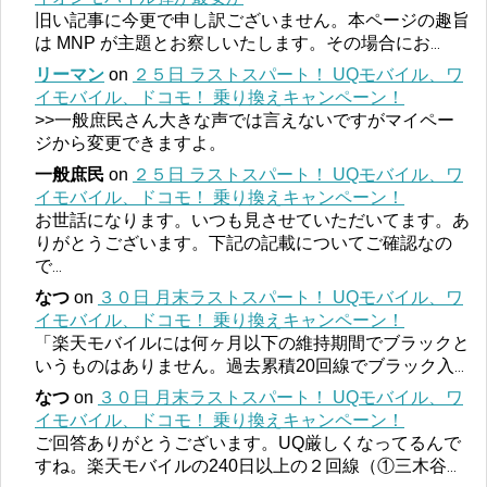
旧い記事に今更で申し訳ございません。本ページの趣旨
は MNP が主題とお察しいたします。その場合にお
...
リーマン
on
２５日 ラストスパート！ UQモバイル、ワ
イモバイル、ドコモ！ 乗り換えキャンペーン！
>>一般庶民さん大きな声では言えないですがマイペー
ジから変更できますよ。
一般庶民
on
２５日 ラストスパート！ UQモバイル、ワ
イモバイル、ドコモ！ 乗り換えキャンペーン！
お世話になります。いつも見させていただいてます。あ
りがとうございます。下記の記載についてご確認なの
で
...
なつ
on
３０日 月末ラストスパート！ UQモバイル、ワ
イモバイル、ドコモ！ 乗り換えキャンペーン！
「楽天モバイルには何ヶ月以下の維持期間でブラックと
いうものはありません。過去累積20回線でブラック入
...
なつ
on
３０日 月末ラストスパート！ UQモバイル、ワ
イモバイル、ドコモ！ 乗り換えキャンペーン！
ご回答ありがとうございます。UQ厳しくなってるんで
すね。楽天モバイルの240日以上の２回線（①三木谷
...