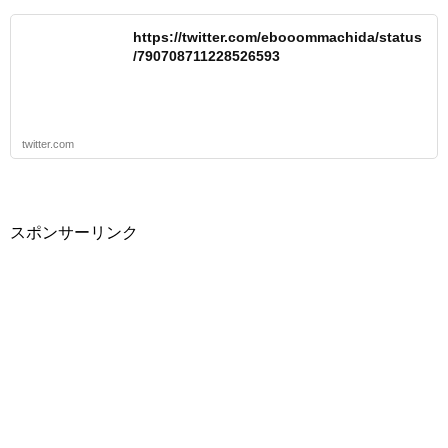
https://twitter.com/ebooommachida/status
/790708711228526593
twitter.com
スポンサーリンク