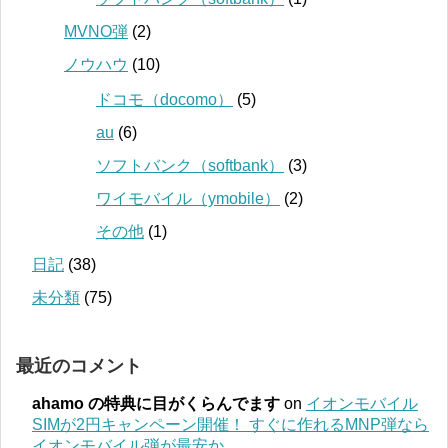
MVNO弾
(2)
ノウハウ
(10)
ドコモ（docomo）
(5)
au
(6)
ソフトバンク（softbank）
(3)
ワイモバイル（ymobile）
(2)
その他
(1)
日記
(38)
未分類
(75)
最近のコメント
ahamo の特典に目がくらんでます
on
イオンモバイル
SIMが2円キャンペーン開催！ すぐに作れるMNP弾なら
イオンモバイル弾が最安か