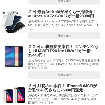
記事を読む
２日 最新Androidが早くも一括特価！
au Xperia XZ2 SOV37が一括28080円！
最新のAndroid Xperia XZ2案件が早くも出てますね！
5月31日に発売したばかりのXperia XZ2 SOV37 こち
ら...
記事を読む
２２日 au機種変更案件！ コンテンツな
し HUAWEI P20 lite HWV32が一括
19440円！
こちらのauショップで珍しくHWV32の機種変更案件
出ていますね。 au HUAWEI P20 lite HWV32が機種
変更で一括19,...
記事を読む
３日 月初のau案件！ iPhone8 64GBが
分割5040円さらに75000円還元
月初のau案件ですが、併売店ではヴィクトリーが条
件いいようです。 au iPhone8 64GBがMNPで分割
5040円 さらに 1台...