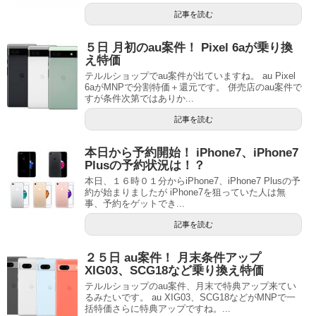
記事を読む
５日 月初のau案件！ Pixel 6aが乗り換
え特価
テルルショップでau案件が出ていますね。 au Pixel
6aがMNPで分割特価＋還元です。 併売店のau案件で
すが条件次第ではありか...
記事を読む
本日から予約開始！ iPhone7、iPhone7
Plusの予約状況は！？
本日、１６時０１分からiPhone7、iPhone7 Plusの予
約が始まりましたが iPhone7を狙っていた人は無
事、予約をゲットでき...
記事を読む
２５日 au案件！ 月末条件アップ
XIG03、SCG18など乗り換え特価
テルルショップのau案件、月末で特典アップ来てい
るみたいです。 au XIG03、SCG18などがMNPで一
括特価さらに特典アップですね。...