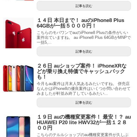
記事を読む
１４日 本日まで！ auのiPhone8 Plus
64GBが一括５０００円！
こちらのモバワンでauのiPhone8 Plusの条件がいい
案件出ていますね。 au iPhone8 Plus 64GBがMNPで
一括5,...
記事を読む
２６日 auショップ案件！ iPhoneXRな
どが乗り換え特価でキャッシュバック
も！
今月もau案件は月末人気あるみたいですね。 併売店
なんかはiPhone8の優良案件はいくつか問い合わせて
みましたが軒並み終了しているみたい...
記事を読む
１９日 auの機種変更案件！ 最安！？ au
HUAWEI P20 lite HWV32が一括１２８
００円
こちらのテルルショップのau機種変更案件が久しぶ