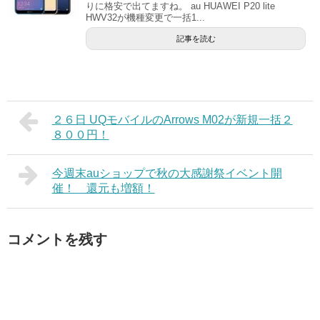
りに格安で出てますね。 au HUAWEI P20 lite
HWV32が機種変更で一括1...
記事を読む
２６日 UQモバイルのArrows M02が新規一括２
８００円！
今週末auショップで秋の大感謝祭イベント開
催！ 還元も増額！
コメントを残す