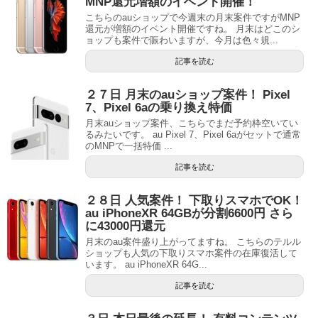
MNP還元増額のイベント開催！
こちらのauショップで今週末の月末案件ですがMNP
還元が増額のイベント開催ですね。 月末はどこのシ
ョップも案件で賑わいますが、今月は色々規...
記事を読む
２７日 月末のauショップ案件！ Pixel
7、Pixel 6aの乗り換え特価
月末auショップ案件、こちらでまだ予約枠空いてい
るみたいです。 au Pixel 7、Pixel 6aがセットで通常
のMNPで一括特価 ...
記事を読む
２８日 人気案件！ 下取りスマホでOK！
au iPhoneXR 64GBが分割6600円 さら
に43000円還元
月末のau案件盛り上がってますね。 こちらのテルル
ショップも人気の下取りスマホ案件の在庫復活して
います。 au iPhoneXR 64G...
記事を読む