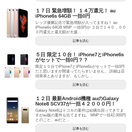
１７日 緊急増額！ １４万還元！ au
iPhone6s 64GB 一括0円
レッズ優勝記念で緊急増額が入ってますね！ au
iPhone6s 64GB MNP 一括0円が ２台で１４０，００
０円還元と還元額が大盛...
記事を読む
５日 限定１０台！ iPhone7とiPhone6s
がセットで一括0円？？
限定１０台でiPhone7とiPhone6sがセットで一括0円
だと思いますが間違ってたらすいません。 詳細は店
頭発表とありますが、もしかし...
記事を読む
１２日 最新Android機種 auのGalaxy
Note8 SCV37が一括４２０００円！
Galaxy Note8はドコモの案件は結構出回ってきてま
すがau版の案件も出てますね。 MNPで一括42,000円
とのこと、auだと...
記事を読む