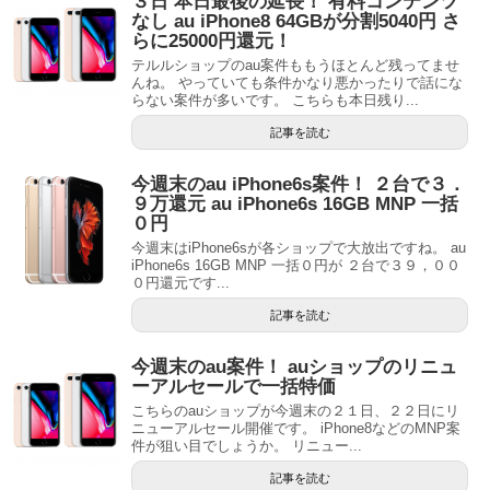
３日 本日最後の延長！ 有料コンテンツ
なし au iPhone8 64GBが分割5040円 さ
らに25000円還元！
テルルショップのau案件ももうほとんど残ってませ
んね。 やっていても条件かなり悪かったりで話にな
らない案件が多いです。 こちらも本日残り...
記事を読む
今週末のau iPhone6s案件！ ２台で３．
９万還元 au iPhone6s 16GB MNP 一括
０円
今週末はiPhone6sが各ショップで大放出ですね。 au
iPhone6s 16GB MNP 一括０円が ２台で３９，００
０円還元です...
記事を読む
今週末のau案件！ auショップのリニュ
ーアルセールで一括特価
こちらのauショップが今週末の２１日、２２日にリ
ニューアルセール開催です。 iPhone8などのMNP案
件が狙い目でしょうか。 リニュー...
記事を読む