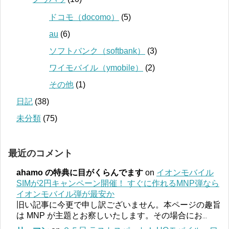
ドコモ（docomo）
(5)
au
(6)
ソフトバンク（softbank）
(3)
ワイモバイル（ymobile）
(2)
その他
(1)
日記
(38)
未分類
(75)
最近のコメント
ahamo の特典に目がくらんでます
on
イオンモバイル
SIMが2円キャンペーン開催！ すぐに作れるMNP弾なら
イオンモバイル弾が最安か
旧い記事に今更で申し訳ございません。本ページの趣旨
は MNP が主題とお察しいたします。その場合にお
...