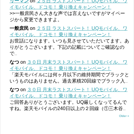
リーマン
on
２５日 ラストスパート！ UQモバイル、ワ
イモバイル、ドコモ！ 乗り換えキャンペーン！
>>一般庶民さん大きな声では言えないですがマイペー
ジから変更できますよ。
一般庶民
on
２５日 ラストスパート！ UQモバイル、ワ
イモバイル、ドコモ！ 乗り換えキャンペーン！
お世話になります。いつも見させていただいてます。あ
りがとうございます。下記の記載についてご確認なの
で
...
なつ
on
３０日 月末ラストスパート！ UQモバイル、ワ
イモバイル、ドコモ！ 乗り換えキャンペーン！
「楽天モバイルには何ヶ月以下の維持期間でブラックと
いうものはありません。過去累積20回線でブラック入
...
なつ
on
３０日 月末ラストスパート！ UQモバイル、ワ
イモバイル、ドコモ！ 乗り換えキャンペーン！
ご回答ありがとうございます。UQ厳しくなってるんで
すね。楽天モバイルの240日以上の２回線（①三木谷
...
Older »