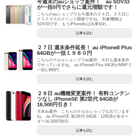
今週末のauショップ案件！ au SOV33
が一括0円でさらに還元増額です！
こちらのauショップでも今週末の２４日、２５日に
クリスマスのイベント開催ですね。 対象機種は
SOV33です。もうiPhone6sは在庫切れ...
記事を読む
２７日 週末条件延長！ au iPhone8 Plus
64GBが一括１９８０円
こちらのテルルショップでau案件、今日も週末条件
でやっていますね。 au iPhone8 Plus 64GBがMNPで
一括1,980円 ...
記事を読む
２９日 au機種変更案件！ 有料コンテン
ツなし iPhoneSE 第2世代 64GBが
16,500円引き！
月末au案件、こちらのテルルショップも出ています
ね。 au iPhoneSE 第2世代 64GB、128GBが全オー
ダー16,500円割引...
記事を読む