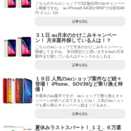
こちらのテルルショップで3店舗合同のauキャンペー
ン開催ですね。 au iPhone8 64GBがMNPで分割5040
円 さらに 1台...
記事を読む
３１日 au月末のかけこみキャンペー
ン！ 月末案件探している人は！？
こちらのauショップで月末のかけこみキャンペーン
開催してますね。 本日限定だと思いますがauの月末
案件まだ探している人はチャンスかもしれま...
記事を読む
１９日 人気のauショップ案件など続々
登場！ iPhone、SOV39など乗り換え特
価！
今週末のau案件ですが、auショップで乗り換えキャ
ンペーンが続々と出てきましたね！ 人気のauショッ
プも乗り換えキャンペーン始まってるみた...
記事を読む
夏休みラストスパート！ １２．６万還