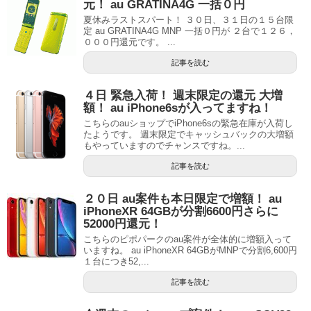
元！ au GRATINA4G 一括０円
夏休みラストスパート！ ３０日、３１日の１５台限
定 au GRATINA4G MNP 一括０円が ２台で１２６，
０００円還元です。 ...
記事を読む
４日 緊急入荷！ 週末限定の還元 大増
額！ au iPhone6sが入ってますね！
こちらのauショップでiPhone6sの緊急在庫が入荷し
たようです。 週末限定でキャッシュバックの大増額
もやっていますのでチャンスですね。...
記事を読む
２０日 au案件も本日限定で増額！ au
iPhoneXR 64GBが分割6600円さらに
52000円還元！
こちらのピポパークのau案件が全体的に増額入って
いますね。 au iPhoneXR 64GBがMNPで分割6,600円
１台につき52,...
記事を読む