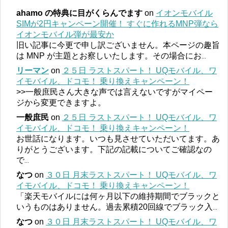
ahamo の特典に目がくらんでます
on
イオンモバイル
SIMが2円キャンペーン開催！ すぐに作れるMNP弾なら
イオンモバイル弾が最安か
旧い記事に今更で申し訳ございません。本ページの趣旨
は MNP が主題とお察しいたします。その場合にお
...
リーマン
on
２５日 ラストスパート！ UQモバイル、ワ
イモバイル、ドコモ！ 乗り換えキャンペーン！
>>一般庶民さん大きな声では言えないですがマイペー
ジから変更できますよ。
一般庶民
on
２５日 ラストスパート！ UQモバイル、ワ
イモバイル、ドコモ！ 乗り換えキャンペーン！
お世話になります。いつも見させていただいてます。あ
りがとうございます。下記の記載についてご確認なの
で
...
なつ
on
３０日 月末ラストスパート！ UQモバイル、ワ
イモバイル、ドコモ！ 乗り換えキャンペーン！
「楽天モバイルには何ヶ月以下の維持期間でブラックと
いうものはありません。過去累積20回線でブラック入
...
なつ
on
３０日 月末ラストスパート！ UQモバイル、ワ