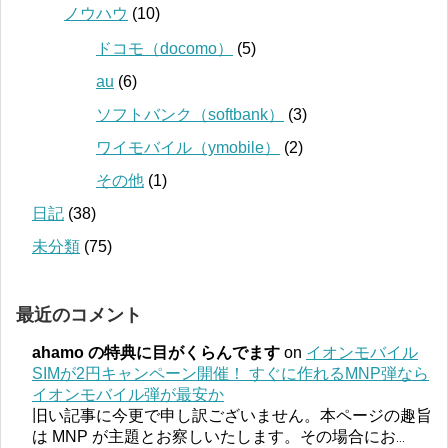
ノウハウ
(10)
ドコモ（docomo）
(5)
au
(6)
ソフトバンク（softbank）
(3)
ワイモバイル（ymobile）
(2)
その他
(1)
日記
(38)
未分類
(75)
最近のコメント
ahamo の特典に目がくらんでます
on
イオンモバイル
SIMが2円キャンペーン開催！ すぐに作れるMNP弾なら
イオンモバイル弾が最安か
旧い記事に今更で申し訳ございません。本ページの趣旨
は MNP が主題とお察しいたします。その場合にお
...