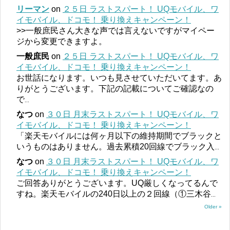
リーマン
on
２５日 ラストスパート！ UQモバイル、ワ
イモバイル、ドコモ！ 乗り換えキャンペーン！
>>一般庶民さん大きな声では言えないですがマイペー
ジから変更できますよ。
一般庶民
on
２５日 ラストスパート！ UQモバイル、ワ
イモバイル、ドコモ！ 乗り換えキャンペーン！
お世話になります。いつも見させていただいてます。あ
りがとうございます。下記の記載についてご確認なの
で
...
なつ
on
３０日 月末ラストスパート！ UQモバイル、ワ
イモバイル、ドコモ！ 乗り換えキャンペーン！
「楽天モバイルには何ヶ月以下の維持期間でブラックと
いうものはありません。過去累積20回線でブラック入
...
なつ
on
３０日 月末ラストスパート！ UQモバイル、ワ
イモバイル、ドコモ！ 乗り換えキャンペーン！
ご回答ありがとうございます。UQ厳しくなってるんで
すね。楽天モバイルの240日以上の２回線（①三木谷
...
Older »