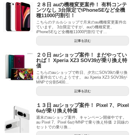
２８日 auの機種変更案件！ 有料コンテ
ンツなし 3台限定でiPhoneSEなど全機
種11000円割引！
こちらのテルルショップで月末のau機種変更案件出
ています。 3台限定ですが、auの機種変更、
iPhoneSEなど全機種11000円割引です...
記事を読む
２０日 auショップ案件！ まだやってい
れば！ Xperia XZ3 SOV39が乗り換え特
価
こちらのauショップで昨日、夕方にSOV39の乗り換
え案件出ていたようです。 au Xperia XZ3 SOV39が
MNPで分割5400...
記事を読む
１３日 auショップ案件！ Pixel 7、Pixel
6aが乗り換え特価
週末のauショップ案件、キャンペーン開催中です。
au Pixel 7、Pixel 6aがMNPで乗り換え特価 ２回線の
セットでの乗り換...