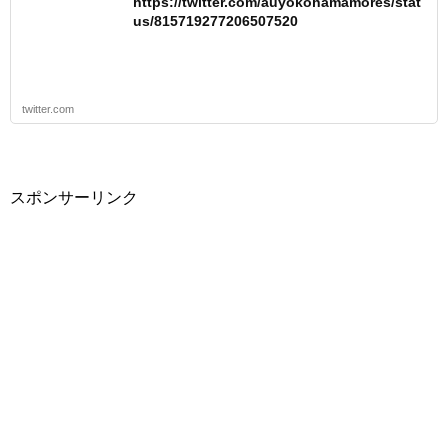
https://twitter.com/auyokohamamores/stat
us/815719277206507520
twitter.com
スポンサーリンク