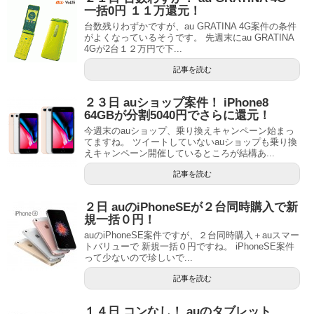
一括0円 １１万還元！
台数残りわずかですが、au GRATINA 4G案件の条件
がよくなっているそうです。 先週末にau GRATINA
4Gが2台１２万円で下...
記事を読む
２３日 auショップ案件！ iPhone8
64GBが分割5040円でさらに還元！
今週末のauショップ、乗り換えキャンペーン始まっ
てますね。 ツイートしていないauショップも乗り換
えキャンペーン開催しているところが結構あ...
記事を読む
２日 auのiPhoneSEが２台同時購入で新
規一括０円！
auのiPhoneSE案件ですが、２台同時購入＋auスマー
トバリューで 新規一括０円ですね。 iPhoneSE案件
って少ないので珍しいで...
記事を読む
１４日 コンなし！ auのタブレット