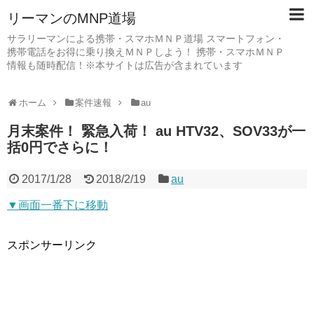
リーマンのMNP道場
サラリーマンによる携帯・スマホＭＮＰ道場 スマートフォン・
携帯電話をお得に乗り換えＭＮＰしよう！ 携帯・スマホＭＮＰ
情報も随時配信！※本サイトは広告が含まれています
ホーム
案件速報
au
月末案件！ 緊急入荷！ au HTV32、SOV33が一
括0円でさらに！
2017/1/28
2018/2/19
au
▼画面一番下に移動
スポンサーリンク