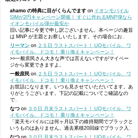
ahamo の特典に目がくらんでます
on
イオンモバイル
SIMが2円キャンペーン開催！ すぐに作れるMNP弾なら
イオンモバイル弾が最安か
旧い記事に今更で申し訳ございません。本ページの趣旨
は MNP が主題とお察しいたします。その場合にお
...
リーマン
on
２５日 ラストスパート！ UQモバイル、ワ
イモバイル、ドコモ！ 乗り換えキャンペーン！
>>一般庶民さん大きな声では言えないですがマイペー
ジから変更できますよ。
一般庶民
on
２５日 ラストスパート！ UQモバイル、ワ
イモバイル、ドコモ！ 乗り換えキャンペーン！
お世話になります。いつも見させていただいてます。あ
りがとうございます。下記の記載についてご確認なの
で
...
なつ
on
３０日 月末ラストスパート！ UQモバイル、ワ
イモバイル、ドコモ！ 乗り換えキャンペーン！
「楽天モバイルには何ヶ月以下の維持期間でブラックと
いうものはありません。過去累積20回線でブラック入
...
なつ
on
３０日 月末ラストスパート！ UQモバイル、ワ