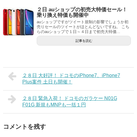
２日 auショップの初売大特価セール！
乗り換え特価も開催中
auショップですがツイート規制の影響でしょうか初
売りセールのツイートがほとんどないですね。 こち
らのauショップで１日～４日まで初売大特価...
記事を読む
２８日 大好評！ ドコモのiPhone7、iPhone7
Plus案件 土日も開催！
２８日 緊急入荷！ ドコモのガラケー N01G
F01G 新規もMNPも一括１円
コメントを残す