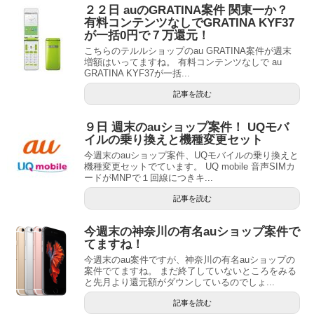
２２日 auのGRATINA案件 関東一か？
有料コンテンツなしでGRATINA KYF37
が一括0円で７万還元！
こちらのテルルショップのau GRATINA案件が週末
増額はいってますね。 有料コンテンツなしで au
GRATINA KYF37が一括...
記事を読む
９日 週末のauショップ案件！ UQモバ
イルの乗り換えと機種変更セット
今週末のauショップ案件、UQモバイルの乗り換えと
機種変更セットでています。 UQ mobile 音声SIMカ
ードがMNPで１回線につきキ...
記事を読む
今週末の神奈川の有名auショップ案件で
てますね！
今週末のau案件ですが、神奈川の有名auショップの
案件でてますね。 まだ終了していないところをみる
と先月より還元額がダウンしているのでしょ...
記事を読む