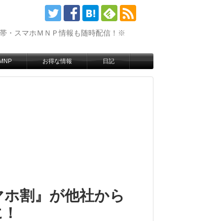
携帯・スマホＭＮＰ情報も随時配信！※
MNP
お得な情報
日記
マホ割』が他社から
に！