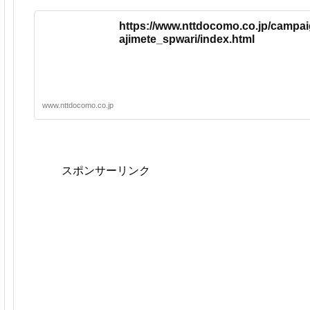
https://www.nttdocomo.co.jp/campa
ajimete_spwari/index.html
www.nttdocomo.co.jp
スポンサーリンク