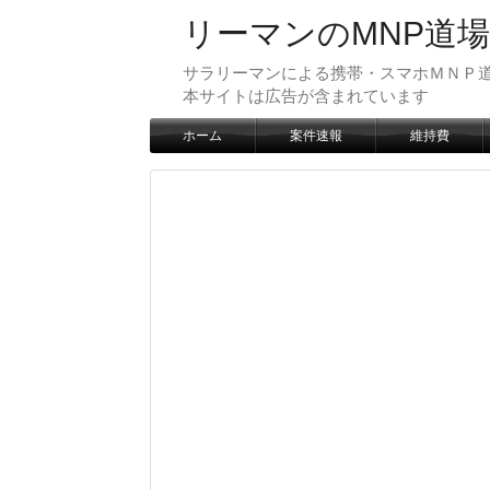
リーマンのMNP道場
サラリーマンによる携帯・スマホＭＮＰ道
本サイトは広告が含まれています
ホーム
案件速報
維持費