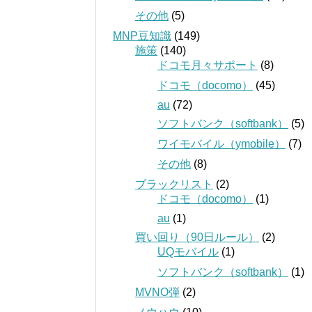
その他
(5)
MNP豆知識
(149)
施策
(140)
ドコモ月々サポート
(8)
ドコモ（docomo）
(45)
au
(72)
ソフトバンク（softbank）
(5)
ワイモバイル（ymobile）
(7)
その他
(8)
ブラックリスト
(2)
ドコモ（docomo）
(1)
au
(1)
買い回り（90日ルール）
(2)
UQモバイル
(1)
ソフトバンク（softbank）
(1)
MVNO弾
(2)