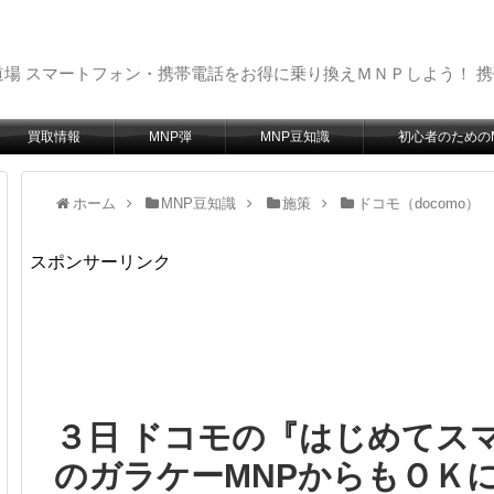
場 スマートフォン・携帯電話をお得に乗り換えＭＮＰしよう！ 
買取情報
MNP弾
MNP豆知識
初心者のための
ホーム
MNP豆知識
施策
ドコモ（docomo）
スポンサーリンク
３日 ドコモの『はじめてス
のガラケーMNPからもＯＫ