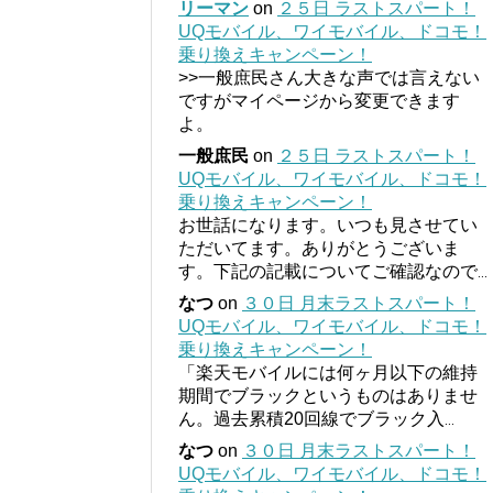
リーマン
on
２５日 ラストスパート！
UQモバイル、ワイモバイル、ドコモ！
乗り換えキャンペーン！
>>一般庶民さん大きな声では言えない
ですがマイページから変更できます
よ。
一般庶民
on
２５日 ラストスパート！
UQモバイル、ワイモバイル、ドコモ！
乗り換えキャンペーン！
お世話になります。いつも見させてい
ただいてます。ありがとうございま
す。下記の記載についてご確認なので
...
なつ
on
３０日 月末ラストスパート！
UQモバイル、ワイモバイル、ドコモ！
乗り換えキャンペーン！
「楽天モバイルには何ヶ月以下の維持
期間でブラックというものはありませ
ん。過去累積20回線でブラック入
...
なつ
on
３０日 月末ラストスパート！
UQモバイル、ワイモバイル、ドコモ！