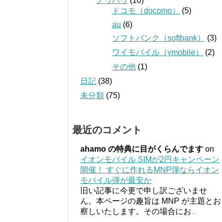
ノウハウ
(10)
ドコモ（docomo）
(5)
au
(6)
ソフトバンク（softbank）
(3)
ワイモバイル（ymobile）
(2)
その他
(1)
日記
(38)
未分類
(75)
最近のコメント
ahamo の特典に目がくらんでます
on
イオンモバイル SIMが2円キャンペーン
開催！ すぐに作れるMNP弾ならイオン
モバイル弾が最安か
旧い記事に今更で申し訳ございませ
ん。本ページの趣旨は MNP が主題とお
察しいたします。その場合にお
...