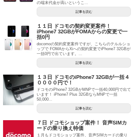
の端末代金が高いというこ...
記事を読む
１１日 ドコモの契約変更案件！
iPhone7 32GBがFOMAからの変更で一
括0円
docomoの契約変更案件ですが、こちらのテルルショ
ップで FOMAからXiへの契約変更でiPhone7 32GBが
一括0円で出ています。...
記事を読む
１３日 ドコモのiPhone7 32GBが一括４
００００円で！
ドコモのiPhone7 32GBがMNPで一括40,000円で出て
います！ iPhone7 Plus 32GBならMNPで一括
50,000...
記事を読む
７日 ドコモショップ案件！ 音声SIMカ
ードの乗り換え特価
１月もドコモショップ案件、音声SIMカードの乗り