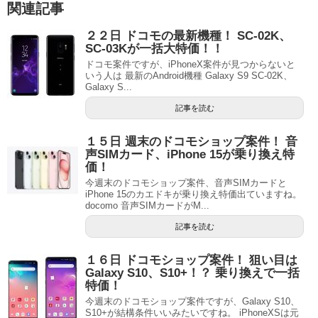
関連記事
２２日 ドコモの最新機種！ SC-02K、
SC-03Kが一括大特価！！
ドコモ案件ですが、iPhoneX案件が見つからないと
いう人は 最新のAndroid機種 Galaxy S9 SC-02K、
Galaxy S...
記事を読む
１５日 週末のドコモショップ案件！ 音
声SIMカード、iPhone 15が乗り換え特
価！
今週末のドコモショップ案件、音声SIMカードと
iPhone 15のカエドキが乗り換え特価出ていますね。
docomo 音声SIMカードがM...
記事を読む
１６日 ドコモショップ案件！ 狙い目は
Galaxy S10、S10+！？ 乗り換えで一括
特価！
今週末のドコモショップ案件ですが、Galaxy S10、
S10+が結構条件いいみたいですね。 iPhoneXSは元