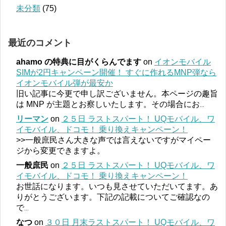
未分類
(75)
最近のコメント
ahamo の特典に目がくらんでます
on
イオンモバイル
SIMが2円キャンペーン開催！ すぐに作れるMNP弾なら
イオンモバイル弾が最安か
旧い記事に今更で申し訳ございません。本ページの趣旨
は MNP が主題とお察しいたします。その場合にお
...
リーマン
on
２５日 ラストスパート！ UQモバイル、ワ
イモバイル、ドコモ！ 乗り換えキャンペーン！
>>一般庶民さん大きな声では言えないですがマイペー
ジから変更できますよ。
一般庶民
on
２５日 ラストスパート！ UQモバイル、ワ
イモバイル、ドコモ！ 乗り換えキャンペーン！
お世話になります。いつも見させていただいてます。あ
りがとうございます。下記の記載についてご確認なの
で
...
なつ
on
３０日 月末ラストスパート！ UQモバイル、ワ