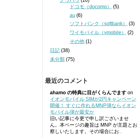
ノウハウ
(10)
ドコモ（docomo）
(5)
au
(6)
ソフトバンク（softbank）
(3)
ワイモバイル（ymobile）
(2)
その他
(1)
日記
(38)
未分類
(75)
最近のコメント
ahamo の特典に目がくらんでます
on
イオンモバイル SIMが2円キャンペーン
開催！ すぐに作れるMNP弾ならイオン
モバイル弾が最安か
旧い記事に今更で申し訳ございませ
ん。本ページの趣旨は MNP が主題とお
察しいたします。その場合にお
...