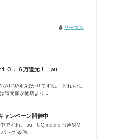
リーマン
１０．６万還元！ au
GRATINA4Gばかりですね。 どれも似
還元額が他店より...
えキャンペーン開催中
ね。 au、UQ mobile 音声SIM
ック 条件...