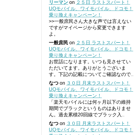
リーマン
on
２５日 ラストスパート！
UQモバイル、ワイモバイル、ドコモ！
乗り換えキャンペーン！
>>一般庶民さん大きな声では言えない
ですがマイページから変更できます
よ。
一般庶民
on
２５日 ラストスパート！
UQモバイル、ワイモバイル、ドコモ！
乗り換えキャンペーン！
お世話になります。いつも見させてい
ただいてます。ありがとうございま
す。下記の記載についてご確認なので
...
なつ
on
３０日 月末ラストスパート！
UQモバイル、ワイモバイル、ドコモ！
乗り換えキャンペーン！
「楽天モバイルには何ヶ月以下の維持
期間でブラックというものはありませ
ん。過去累積20回線でブラック入
...
なつ
on
３０日 月末ラストスパート！
UQモバイル、ワイモバイル、ドコモ！