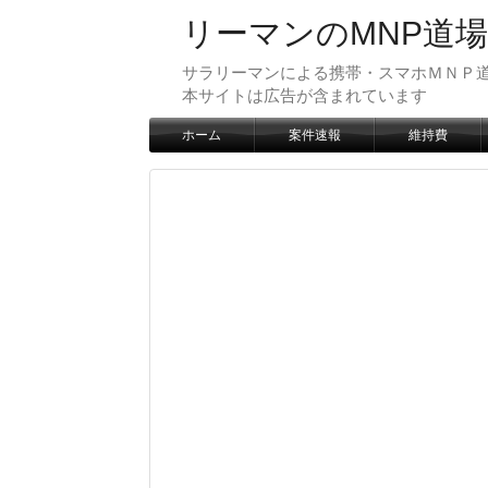
リーマンのMNP道場
サラリーマンによる携帯・スマホＭＮＰ道
本サイトは広告が含まれています
ホーム
案件速報
維持費