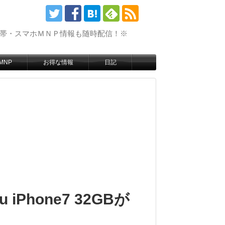
携帯・スマホＭＮＰ情報も随時配信！※
MNP
お得な情報
日記
Phone7 32GBが