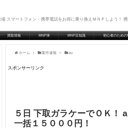
場 スマートフォン・携帯電話をお得に乗り換えＭＮＰしよう！ 
買取情報
MNP弾
MNP豆知識
初心者のための
ホーム
案件速報
au
スポンサーリンク
５日 下取ガラケーでＯＫ！ au i
一括１５０００円！