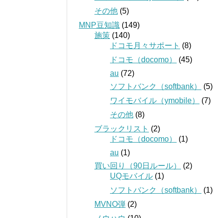
その他
(5)
MNP豆知識
(149)
施策
(140)
ドコモ月々サポート
(8)
ドコモ（docomo）
(45)
au
(72)
ソフトバンク（softbank）
(5)
ワイモバイル（ymobile）
(7)
その他
(8)
ブラックリスト
(2)
ドコモ（docomo）
(1)
au
(1)
買い回り（90日ルール）
(2)
UQモバイル
(1)
ソフトバンク（softbank）
(1)
MVNO弾
(2)