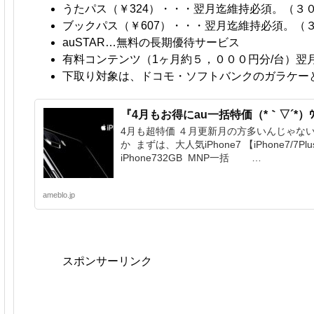
うたパス（￥324）・・・翌月迄維持必須。（３
ブックパス（￥607）・・・翌月迄維持必須。（
auSTAR…無料の長期優待サービス
有料コンテンツ（1ヶ月約５，０００円分/台）翌
下取り対象は、ドコモ・ソフトバンクのガラケー
『4月もお得にau一括特価（*｀▽´*）ｳﾋ
4月も超特価 ４月更新月の方多いんじゃな
か まずは、大人気iPhone7 【iPhone7/7Pl
iPhone732GB MNP一括 …
ameblo.jp
スポンサーリンク