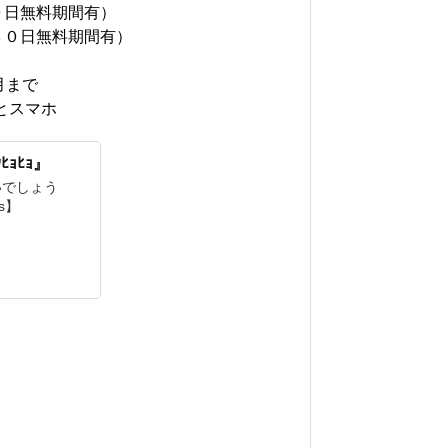
０日無料期間有）
３０日無料期間有）
月まで
とスマホ
ｮﾋｮ』
いでしょう
us】