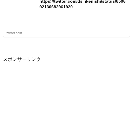
https://twitter.com/ds_ikenishi/status/8506
92130682961920
twitter.com
スポンサーリンク