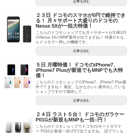
記事を読む
２３日 ドコモのスマホが0円で維持でき
る！ 月々サポート大盛りのドコモの
Nexus 5Xが一括大特価！
こちらのドコモショップでも月々サポートが3,861円
のNexus 5XのMNP案件が出てますね！ 特価ＯＫな
らドコモで一押しの機種です。 ...
記事を読む
５日 月曜特価！ ドコモのiPhone7、
iPhone7 Plusが新規でもMNPでも大特
価！
こちらのドコモショップでiPhone7、iPhone7 Plus案
件でてますね！ 最近、なかなかいい案件出している
ショップですので期待して...
記事を読む
２４日 ラスト５台！ ドコモのガラケー
P01Gが新規もMNPも一括○円！
こちらのドコモショップでドコモのiモードガラケ
ー P01Gが新規一括○円で出てますね。 旧プランも