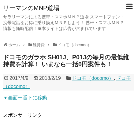
リーマンのMNP道場
サラリーマンによる携帯・スマホＭＮＰ道場 スマートフォン・
携帯電話をお得に乗り換えＭＮＰしよう！ 携帯・スマホＭＮＰ
情報も随時配信！※本サイトは広告が含まれています
ホーム
維持費
ドコモ（docomo）
ドコモのガラホ SH01J、P01Jの毎月の最低維
持費を計算！ いまなら一括0円案件も！
2017/4/9
2018/2/19
ドコモ（docomo）
,
ドコモ
（docomo）
▼画面一番下に移動
スポンサーリンク