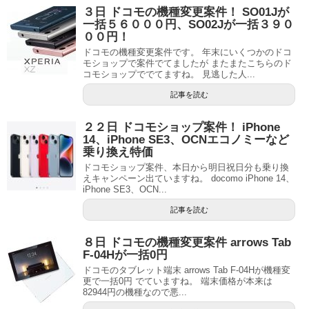
３日 ドコモの機種変更案件！ SO01Jが
一括５６０００円、SO02Jが一括３９０
００円！
ドコモの機種変更案件です。 年末にいくつかのドコ
モショップで案件でてましたが またまたこちらのド
コモショップででてますね。 見逃した人...
記事を読む
２２日 ドコモショップ案件！ iPhone
14、iPhone SE3、OCNエコノミーなど
乗り換え特価
ドコモショップ案件、本日から明日祝日分も乗り換
えキャンペーン出ていますね。 docomo iPhone 14、
iPhone SE3、OCN...
記事を読む
８日 ドコモの機種変更案件 arrows Tab
F-04Hが一括0円
ドコモのタブレット端末 arrows Tab F-04Hが機種変
更で一括0円 でていますね。 端末価格が本来は
82944円の機種なので悪...