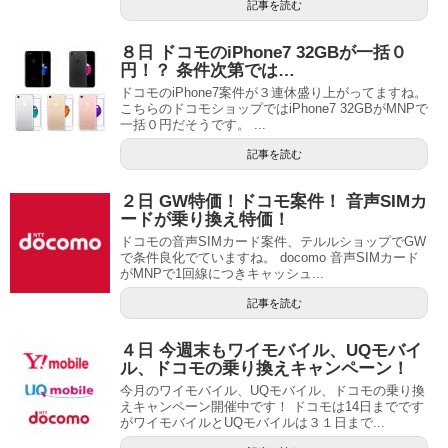
記事を読む
８日 ドコモのiPhone7 32GBが一括０
円！？ 条件次第では…
ドコモのiPhone7案件が３連休盛り上がってますね。
こちらのドコモショップではiPhone7 32GBがMNPで
一括０円だそうです。 ...
記事を読む
２日 GW特価！ドコモ案件！ 音声SIMカ
ードが乗り換え特価！
ドコモの音声SIMカード案件、テルルショップでGW
で条件良化でていますね。 docomo 音声SIMカード
がMNPで1回線につきキャッシュ...
記事を読む
４日 今週末もワイモバイル、UQモバイ
ル、ドコモの乗り換えキャンペーン！
今月のワイモバイル、UQモバイル、ドコモの乗り換
えキャンペーン開催中です！ ドコモは14日までです
がワイモバイルとUQモバイルは３１日まで...