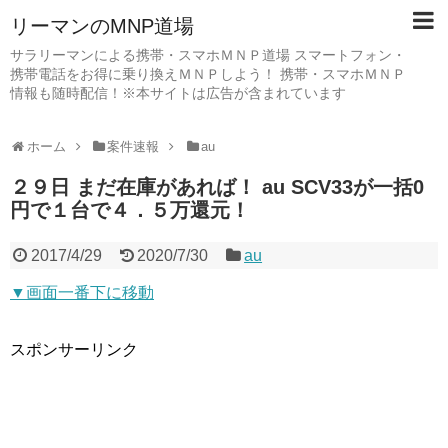
リーマンのMNP道場
サラリーマンによる携帯・スマホＭＮＰ道場 スマートフォン・
携帯電話をお得に乗り換えＭＮＰしよう！ 携帯・スマホＭＮＰ
情報も随時配信！※本サイトは広告が含まれています
ホーム
案件速報
au
２９日 まだ在庫があれば！ au SCV33が一括0
円で１台で４．５万還元！
2017/4/29
2020/7/30
au
▼画面一番下に移動
スポンサーリンク