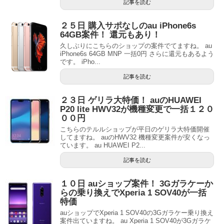
記事を読む
２５日 購入サポなしのau iPhone6s
64GB案件！ 還元もあり！
久しぶりにこちらのショップの案件でてますね。 au
iPhone6s 64GB MNP 一括0円 さらに還元もあるよう
です。 iPho...
記事を読む
２３日 ゲリラ大特価！ auのHUAWEI
P20 lite HWV32が機種変更で一括１２０
００円
こちらのテルルショップが平日のゲリラ大特価開催
してますね。 auのHWV32 機種変更案件が安くなっ
ています。 au HUAWEI P2...
記事を読む
１０日 auショップ案件！ 3Gガラケーか
らの乗り換えでXperia 1 SOV40が一括
特価
auショップでXperia 1 SOV40の3Gガラケー乗り換え
案件出ていますね。 au Xperia 1 SOV40が3Gガラケ