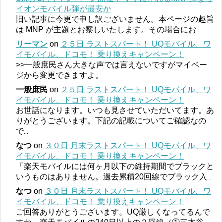
イオンモバイル弾が最安か
旧い記事に今更で申し訳ございません。本ページの趣旨
は MNP が主題とお察しいたします。その場合にお
...
リーマン
on
２５日 ラストスパート！ UQモバイル、ワ
イモバイル、ドコモ！ 乗り換えキャンペーン！
>>一般庶民さん大きな声では言えないですがマイペー
ジから変更できますよ。
一般庶民
on
２５日 ラストスパート！ UQモバイル、ワ
イモバイル、ドコモ！ 乗り換えキャンペーン！
お世話になります。いつも見させていただいてます。あ
りがとうございます。下記の記載についてご確認なの
で
...
なつ
on
３０日 月末ラストスパート！ UQモバイル、ワ
イモバイル、ドコモ！ 乗り換えキャンペーン！
「楽天モバイルには何ヶ月以下の維持期間でブラックと
いうものはありません。過去累積20回線でブラック入
...
なつ
on
３０日 月末ラストスパート！ UQモバイル、ワ
イモバイル、ドコモ！ 乗り換えキャンペーン！
ご回答ありがとうございます。UQ厳しくなってるんで