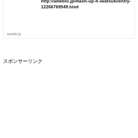
http://ameblo.jp/mash-up-h-iwatsuki/entry-
12266769549.html
ameblo.jp
スポンサーリンク