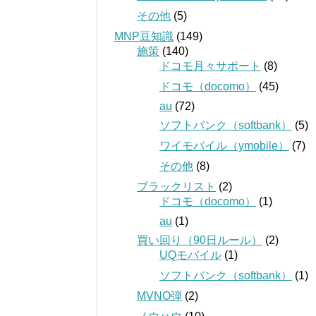
その他
(5)
MNP豆知識
(149)
施策
(140)
ドコモ月々サポート
(8)
ドコモ（docomo）
(45)
au
(72)
ソフトバンク（softbank）
(5)
ワイモバイル（ymobile）
(7)
その他
(8)
ブラックリスト
(2)
ドコモ（docomo）
(1)
au
(1)
買い回り（90日ルール）
(2)
UQモバイル
(1)
ソフトバンク（softbank）
(1)
MVNO弾
(2)