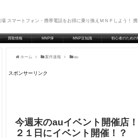
場 スマートフォン・携帯電話をお得に乗り換えＭＮＰしよう！ 
買取情報
MNP弾
MNP豆知識
初心者のための
ホーム
案件速報
au
スポンサーリンク
今週末のauイベント開催店！
２１日にイベント開催！？