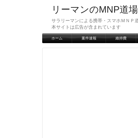
リーマンのMNP道場
サラリーマンによる携帯・スマホＭＮＰ道
本サイトは広告が含まれています
ホーム
案件速報
維持費