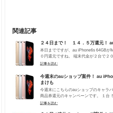
関連記事
２４日まで！ １４．５万還元！ au i
本日までですが、au iPhone6s 64G
０円還元ですね。 端末代金が２台で２０，
記事を読む
今週末のauショップ案件！ au iPho
まけも
今週末にこちらのauショップのキャラ
商品券還元のキャンペーンです。 １台 ５
記事を読む