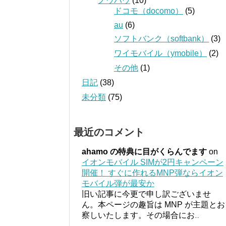
ノウハウ
(10)
ドコモ（docomo）
(5)
au
(6)
ソフトバンク（softbank）
(3)
ワイモバイル（ymobile）
(2)
その他
(1)
日記
(38)
未分類
(75)
最近のコメント
ahamo の特典に目がくらんでます
on
イオンモバイル SIMが2円キャンペーン
開催！ すぐに作れるMNP弾ならイオン
モバイル弾が最安か
旧い記事に今更で申し訳ございませ
ん。本ページの趣旨は MNP が主題とお
察しいたします。その場合にお
...