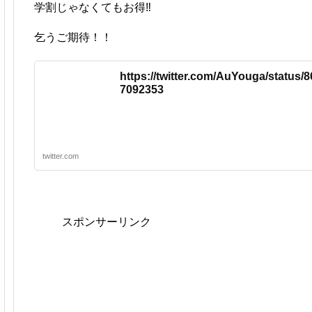
学割じゃなくてもお得‼️
乞うご期待！！
https://twitter.com/AuYouga/status
7092353
twitter.com
スポンサーリンク