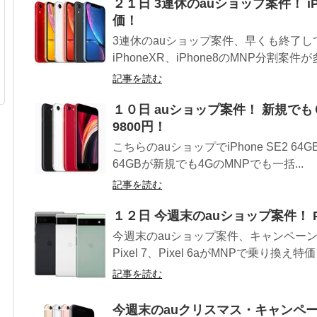
２１日 3連休のauショップ案件！ iPh
価！
3連休のauショップ案件、早くも終了
iPhoneXR、iPhone8のMNP分割案件が
記事を読む
１０日 auショップ案件！ 新規でもＯＫ！
9800円！
こちらのauショップでiPhone SE2 64G
64GBが新規でも4GのMNPでも一括...
記事を読む
１２日 今週末のauショップ案件！ Pix
今週末のauショップ案件、キャンペーン
Pixel 7、Pixel 6aがMNPで乗り換え特価
記事を読む
今週末のauクリスマス・キャンペ