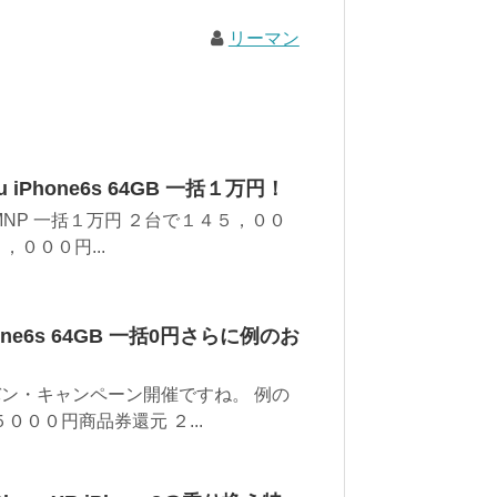
リーマン
Phone6s 64GB 一括１万円！
BがMNP 一括１万円 ２台で１４５，００
０００円...
ne6s 64GB 一括0円さらに例のお
バン・キャンペーン開催ですね。 例の
０００円商品券還元 ２...