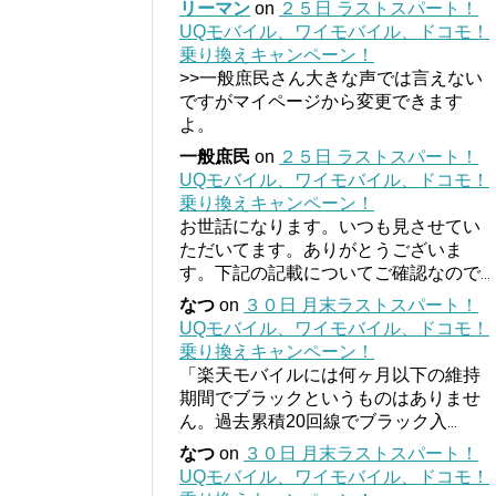
リーマン
on
２５日 ラストスパート！
UQモバイル、ワイモバイル、ドコモ！
乗り換えキャンペーン！
>>一般庶民さん大きな声では言えない
ですがマイページから変更できます
よ。
一般庶民
on
２５日 ラストスパート！
UQモバイル、ワイモバイル、ドコモ！
乗り換えキャンペーン！
お世話になります。いつも見させてい
ただいてます。ありがとうございま
す。下記の記載についてご確認なので
...
なつ
on
３０日 月末ラストスパート！
UQモバイル、ワイモバイル、ドコモ！
乗り換えキャンペーン！
「楽天モバイルには何ヶ月以下の維持
期間でブラックというものはありませ
ん。過去累積20回線でブラック入
...
なつ
on
３０日 月末ラストスパート！
UQモバイル、ワイモバイル、ドコモ！