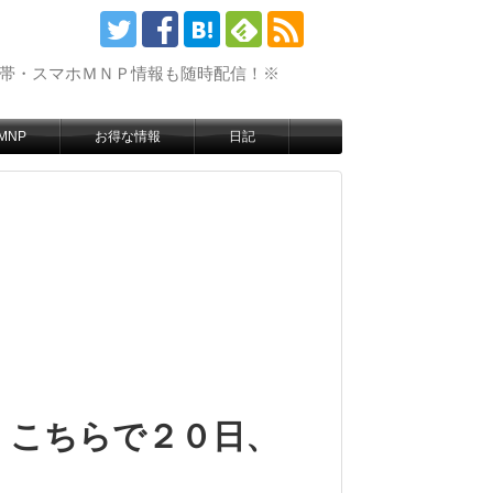
携帯・スマホＭＮＰ情報も随時配信！※
MNP
お得な情報
日記
 こちらで２０日、