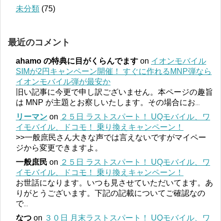
未分類
(75)
最近のコメント
ahamo の特典に目がくらんでます
on
イオンモバイル
SIMが2円キャンペーン開催！ すぐに作れるMNP弾なら
イオンモバイル弾が最安か
旧い記事に今更で申し訳ございません。本ページの趣旨
は MNP が主題とお察しいたします。その場合にお
...
リーマン
on
２５日 ラストスパート！ UQモバイル、ワ
イモバイル、ドコモ！ 乗り換えキャンペーン！
>>一般庶民さん大きな声では言えないですがマイペー
ジから変更できますよ。
一般庶民
on
２５日 ラストスパート！ UQモバイル、ワ
イモバイル、ドコモ！ 乗り換えキャンペーン！
お世話になります。いつも見させていただいてます。あ
りがとうございます。下記の記載についてご確認なの
で
...
なつ
on
３０日 月末ラストスパート！ UQモバイル、ワ