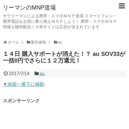
リーマンのMNP道場
サラリーマンによる携帯・スマホＭＮＰ道場 スマートフォン・
携帯電話をお得に乗り換えＭＮＰしよう！ 携帯・スマホＭＮＰ
情報も随時配信！※本サイトは広告が含まれています
ホーム
案件速報
au
１４日 購入サポートが消えた！？ au SOV33が
一括0円でさらに１２万還元！
2017/7/14
au
▼画面一番下に移動
スポンサーリンク