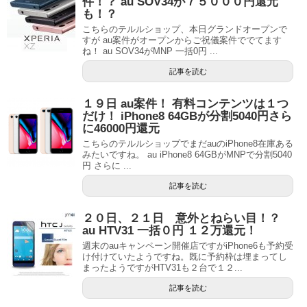
件！？ au SOV34が７５０００円還元
も！？
こちらのテルルショップ、本日グランドオープンで
すが au案件がオープンからご祝儀案件ででてます
ね！ au SOV34がMNP 一括0円 ...
記事を読む
１９日 au案件！ 有料コンテンツは１つ
だけ！ iPhone8 64GBが分割5040円さら
に46000円還元
こちらのテルルショップでまだauのiPhone8在庫ある
みたいですね。 au iPhone8 64GBがMNPで分割5040
円 さらに ...
記事を読む
２０日、２１日 意外とねらい目！？
au HTV31 一括０円 １２万還元！
週末のauキャンペーン開催店ですがiPhone6も予約受
け付けていたようですね。既に予約枠は埋まってし
まったようですがHTV31も２台で１２...
記事を読む