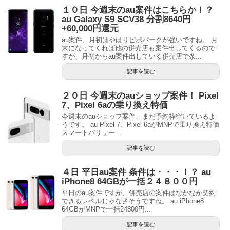
１０日 今週末のau案件はこちらか！？
au Galaxy S9 SCV38 分割8640円
+60,000円還元
au案件、月初はやはりピポパークが強いですね。 月
末になってくれば他の併売店も案件出してくるので
すが、月初からau案件出している併売店で条...
記事を読む
２０日 今週末のauショップ案件！ Pixel
7、Pixel 6aの乗り換え特価
今週末のauショップ案件、まだ予約枠空いているよ
うです。 au Pixel 7、Pixel 6aがMNPで乗り換え特価
スマートバリュー...
記事を読む
４日 平日au案件 条件は・・・！？ au
iPhone8 64GBが一括２４８００円
平日のau案件ですが、併売店の案件はなかなか契約
できるレベルじゃなさそうですね。 au iPhone8
64GBがMNPで一括24800円...
記事を読む