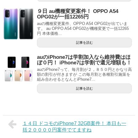
９日 au機種変更案件！ OPPO A54
OPG02が一括12265円
auの機種変更案件、OPPO A54 OPG02が出ていま
す。 au OPPO A54 OPG02が機種変更で一括12265
円 本体価格...
記事を読む
auのiPhone7は学割加入なら維持費はほ
ぼ０円！ iPhone7は学割で還元増額も！
auのiPhone7って、毎月割が２，８５０円とかなり高
額の割引が付きますが この毎月割と各種割引施策を
組み合わせるとなんとiPhone7...
記事を読む
１４日 ドコモのiPhone7 32GB案件！ 本日も一
括２００００円案件でてますね