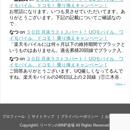
イモバイル、ドコモ！ 乗り換えキャンペーン！
お世話になります。いつも見させていただいてます。あ
りがとうございます。下記の記載についてご確認なの
で
...
なつ
on
３０日 月末ラストスパート！ UQモバイル、ワ
イモバイル、ドコモ！ 乗り換えキャンペーン！
「楽天モバイルには何ヶ月以下の維持期間でブラックと
いうものはありません。過去累積20回線でブラック入
...
なつ
on
３０日 月末ラストスパート！ UQモバイル、ワ
イモバイル、ドコモ！ 乗り換えキャンペーン！
ご回答ありがとうございます。UQ厳しくなってるんで
すね。楽天モバイルの240日以上の２回線（①三木谷
...
Older »
プロフィール
サイトマップ
プライバシーポリシー
お問い合わせ
Copyright©
リーマンのMNP道場
All Rights Reserved.