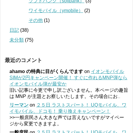
ソフトバンク（softbank）
(3)
ワイモバイル（ymobile）
(2)
その他
(1)
日記
(38)
未分類
(75)
最近のコメント
ahamo の特典に目がくらんでます
on
イオンモバイル
SIMが2円キャンペーン開催！ すぐに作れるMNP弾なら
イオンモバイル弾が最安か
旧い記事に今更で申し訳ございません。本ページの趣旨
は MNP が主題とお察しいたします。その場合にお
...
リーマン
on
２５日 ラストスパート！ UQモバイル、ワ
イモバイル、ドコモ！ 乗り換えキャンペーン！
>>一般庶民さん大きな声では言えないですがマイペー
ジから変更できますよ。
一般庶民
on
２５日 ラストスパート！ UQモバイル、ワ