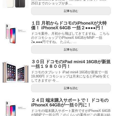
25日までのショップが多...
記事を読む
１日 月初からドコモのiPhoneXが大特
価！ iPhoneX 64GB 一括２●●●●円！
ドコモ案件、月初から飛ばしてきてますね。 こちら
のドコモショップでiPhoneX 64GBがMNP 一括
2●,●●●円ですね。 たぶん、...
記事を読む
３０日 ドコモのiPad mini4 16GBが新規
一括１９８００円！
ドコモのタブレット iPad mini4 16GBが新規で一括
19,800円 ドコモショップは月末になるとiPadを安く
してきますが 今...
記事を読む
２４日 端末購入サポートで！ ドコモの
iPhoneX 64GBが一括０円に！
ドコモの端末購入サポート案件ですがiPhoneX 64GB
がMNPで一括０円 このくらいの案件がこの週末は結