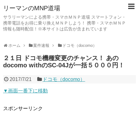
リーマンのMNP道場
サラリーマンによる携帯・スマホＭＮＰ道場 スマートフォン・
携帯電話をお得に乗り換えＭＮＰしよう！ 携帯・スマホＭＮＰ
情報も随時配信！※本サイトは広告が含まれています
ホーム
案件速報
ドコモ（docomo）
２１日 ドコモ機種変更のチャンス！ あの
docomo withのSC-04Jが一括５０００円！
2017/7/21
ドコモ（docomo）
▼画面一番下に移動
スポンサーリンク