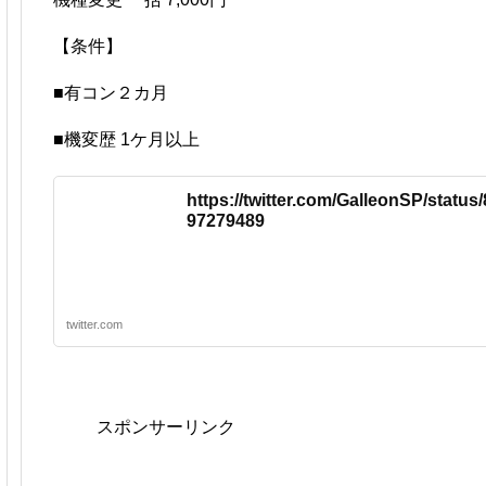
【条件】
■有コン２カ月
■機変歴 1ケ月以上
https://twitter.com/GalleonSP/statu
97279489
twitter.com
スポンサーリンク