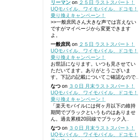
リーマン
on
２５日 ラストスパート！
UQモバイル、ワイモバイル、ドコモ！
乗り換えキャンペーン！
>>一般庶民さん大きな声では言えない
ですがマイページから変更できます
よ。
一般庶民
on
２５日 ラストスパート！
UQモバイル、ワイモバイル、ドコモ！
乗り換えキャンペーン！
お世話になります。いつも見させてい
ただいてます。ありがとうございま
す。下記の記載についてご確認なので
...
なつ
on
３０日 月末ラストスパート！
UQモバイル、ワイモバイル、ドコモ！
乗り換えキャンペーン！
「楽天モバイルには何ヶ月以下の維持
期間でブラックというものはありませ
ん。過去累積20回線でブラック入
...
なつ
on
３０日 月末ラストスパート！
UQモバイル、ワイモバイル、ドコモ！