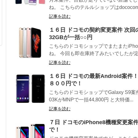
ね。 こちらのテルルショップはdococomo 
記事を読む
１６日 ドコモの契約変更案件 次回の在
32GBが一括○○円
こちらのドコモショップでまたまたiPho
ね。 今回も即在庫終了みたいでしたが定
記事を読む
１６日 ドコモの最新Android案件！ G
８００円で！
こちらのドコモショップでGalaxy S9案件復
03KがMNPで一括44,800円 と大特価...
記事を読む
７日 ドコモのiPhone8機種変更案件！ i
で！