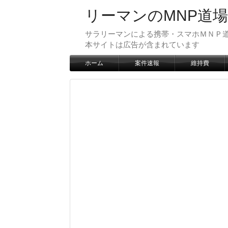
リーマンのMNP道場
サラリーマンによる携帯・スマホＭＮＰ道
本サイトは広告が含まれています
ホーム
案件速報
維持費