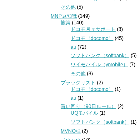
その他
(5)
MNP豆知識
(149)
施策
(140)
ドコモ月々サポート
(8)
ドコモ（docomo）
(45)
au
(72)
ソフトバンク（softbank）
(5)
ワイモバイル（ymobile）
(7)
その他
(8)
ブラックリスト
(2)
ドコモ（docomo）
(1)
au
(1)
買い回り（90日ルール）
(2)
UQモバイル
(1)
ソフトバンク（softbank）
(1)
MVNO弾
(2)