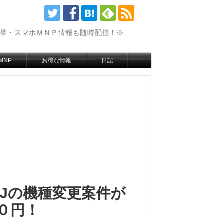
携帯・スマホＭＮＰ情報も随時配信！※
MNP
お得な情報
日記
-04Jの機種変更案件が
００円！