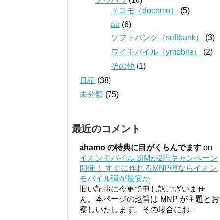
ノウハウ
(10)
ドコモ（docomo）
(5)
au
(6)
ソフトバンク（softbank）
(3)
ワイモバイル（ymobile）
(2)
その他
(1)
日記
(38)
未分類
(75)
最近のコメント
ahamo の特典に目がくらんでます
on
イオンモバイル SIMが2円キャンペーン
開催！ すぐに作れるMNP弾ならイオン
モバイル弾が最安か
旧い記事に今更で申し訳ございませ
ん。本ページの趣旨は MNP が主題とお
察しいたします。その場合にお
...