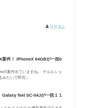
リーマン
案件！ iPhoneX 64GBが一括0
neX案件出ていますね。 テルルショ
るみたいで即完...
axy feel SC-04Jが一括１１
ょうか？ なかなか優良案件でてます