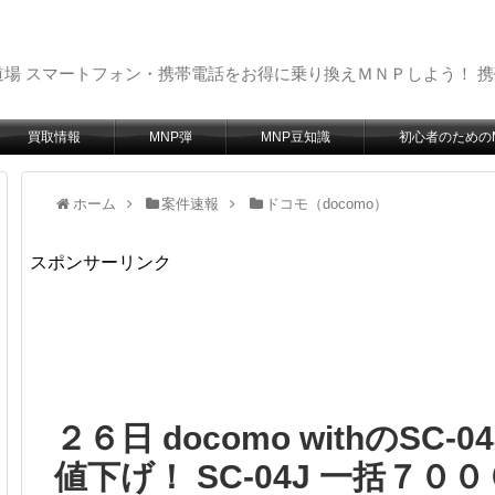
場 スマートフォン・携帯電話をお得に乗り換えＭＮＰしよう！ 
買取情報
MNP弾
MNP豆知識
初心者のための
ホーム
案件速報
ドコモ（docomo）
スポンサーリンク
２６日 docomo withのSC
値下げ！ SC-04J 一括７０