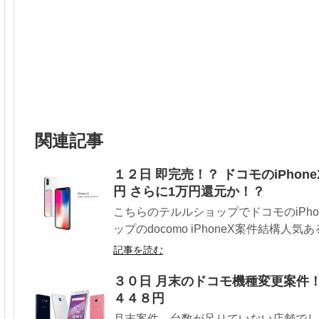
関連記事
１２日 即完売！？ ドコモのiPhoneX
円 さらに1万円還元か！？
こちらのテルルショップでドコモのiPho
ップのdocomo iPhoneX案件結構人気あ
記事を読む
３０日 月末のドコモ機種変更案件！ Gal
４４８円
月末案件、台数が足りていない店舗でし