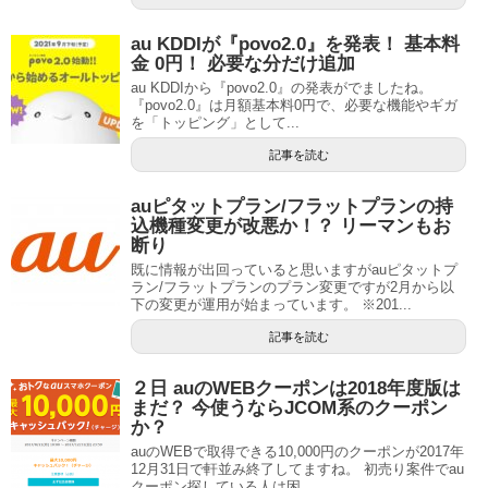
au KDDIが『povo2.0』を発表！ 基本料
金 0円！ 必要な分だけ追加
au KDDIから『povo2.0』の発表がでましたね。
『povo2.0』は月額基本料0円で、必要な機能やギガ
を「トッピング」として...
記事を読む
auピタットプラン/フラットプランの持
込機種変更が改悪か！？ リーマンもお
断り
既に情報が出回っていると思いますがauピタットプ
ラン/フラットプランのプラン変更ですが2月から以
下の変更が運用が始まっています。 ※201...
記事を読む
２日 auのWEBクーポンは2018年度版は
まだ？ 今使うならJCOM系のクーポン
か？
auのWEBで取得できる10,000円のクーポンが2017年
12月31日で軒並み終了してますね。 初売り案件でau
クーポン探している人は困...