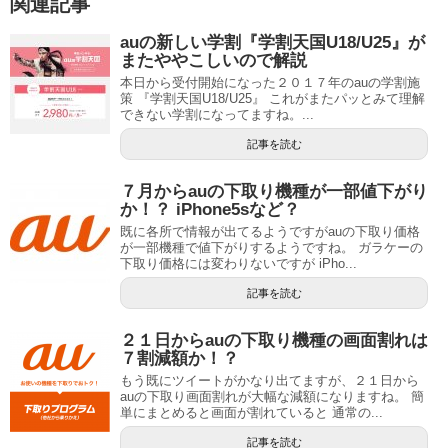
関連記事
auの新しい学割『学割天国U18/U25』が
またややこしいので解説
本日から受付開始になった２０１７年のauの学割施
策 『学割天国U18/U25』 これがまたパッとみて理解
できない学割になってますね。...
記事を読む
７月からauの下取り機種が一部値下がり
か！？ iPhone5sなど？
既に各所で情報が出てるようですがauの下取り価格
が一部機種で値下がりするようですね。 ガラケーの
下取り価格には変わりないですが iPho...
記事を読む
２１日からauの下取り機種の画面割れは
７割減額か！？
もう既にツイートがかなり出てますが、２１日から
auの下取り画面割れが大幅な減額になりますね。 簡
単にまとめると画面が割れていると 通常の...
記事を読む