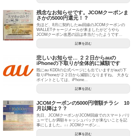
残念なお知らせです。JCOMクーポンま
さかの5000円還元！？
先ほど、8月に契約したau回線のJCOMクーポンの
WALLETチャージメールが来ましたがどうやら
JCOMクーポン改悪の話は本当だったようです...
記事を読む
悲しいお知らせ… ２２日からauの
iPhoneの下取りが全体的に減額です
既にau KDDIの公式ページにも出ていますがauの下
取りiPhoneが２２日から減額になりますね。 大きな
ポイントとしては、iPhone...
記事を読む
JCOMクーポンの5000円増額チラシ 10
月以降は？？
先日、JCOMクーポンがJCOM回線でのスマートバリ
ューでしか満額キャッシュバックが来ないことを記
事にしました。↓↓ JCOMクーポン...
記事を読む