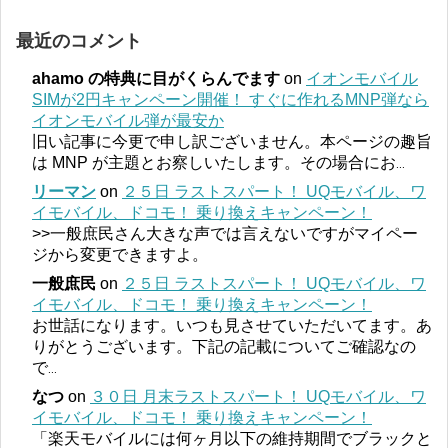
最近のコメント
ahamo の特典に目がくらんでます
on
イオンモバイル
SIMが2円キャンペーン開催！ すぐに作れるMNP弾なら
イオンモバイル弾が最安か
旧い記事に今更で申し訳ございません。本ページの趣旨
は MNP が主題とお察しいたします。その場合にお
...
リーマン
on
２５日 ラストスパート！ UQモバイル、ワ
イモバイル、ドコモ！ 乗り換えキャンペーン！
>>一般庶民さん大きな声では言えないですがマイペー
ジから変更できますよ。
一般庶民
on
２５日 ラストスパート！ UQモバイル、ワ
イモバイル、ドコモ！ 乗り換えキャンペーン！
お世話になります。いつも見させていただいてます。あ
りがとうございます。下記の記載についてご確認なの
で
...
なつ
on
３０日 月末ラストスパート！ UQモバイル、ワ
イモバイル、ドコモ！ 乗り換えキャンペーン！
「楽天モバイルには何ヶ月以下の維持期間でブラックと