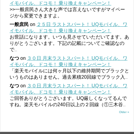
イモバイル、ドコモ！ 乗り換えキャンペーン！
>>一般庶民さん大きな声では言えないですがマイペー
ジから変更できますよ。
一般庶民
on
２５日 ラストスパート！ UQモバイル、ワ
イモバイル、ドコモ！ 乗り換えキャンペーン！
お世話になります。いつも見させていただいてます。あ
りがとうございます。下記の記載についてご確認なの
で
...
なつ
on
３０日 月末ラストスパート！ UQモバイル、ワ
イモバイル、ドコモ！ 乗り換えキャンペーン！
「楽天モバイルには何ヶ月以下の維持期間でブラックと
いうものはありません。過去累積20回線でブラック入
...
なつ
on
３０日 月末ラストスパート！ UQモバイル、ワ
イモバイル、ドコモ！ 乗り換えキャンペーン！
ご回答ありがとうございます。UQ厳しくなってるんで
すね。楽天モバイルの240日以上の２回線（①三木谷
...
Older »