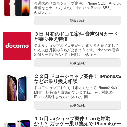
今週末のドコモショップ案件、iPhone SE3、Android
機種など出ていますね。 docomo iPhone SE3、
Android...
記事を読む
３日 月初のドコモ案件 音声SIMカード
が乗り換え特価
テルルショップのドコモ案件、乗り換えを予定して
いる人は月初のうちがよさそうです。 docomo 音声
SIMカードがMNPで１回線につきキャ...
記事を読む
２２日 ドコモショップ案件！ iPhoneXS
などの乗り換え相談
ドコモショップ案件も月末近くなってiPhoneXSの
MNP一括特価も出始めていますね。 with対象の
iPhone8案件も出ているので、回...
記事を読む
１５日 auショップ案件！ auも始動
か！？ ガラケー乗り換えでiPhone8が一