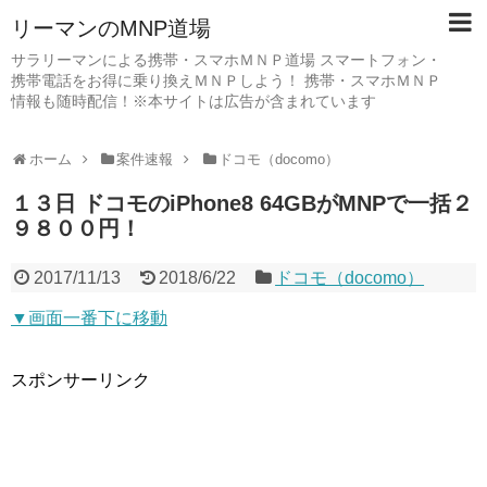
リーマンのMNP道場
サラリーマンによる携帯・スマホＭＮＰ道場 スマートフォン・
携帯電話をお得に乗り換えＭＮＰしよう！ 携帯・スマホＭＮＰ
情報も随時配信！※本サイトは広告が含まれています
ホーム
案件速報
ドコモ（docomo）
１３日 ドコモのiPhone8 64GBがMNPで一括２
９８００円！
2017/11/13
2018/6/22
ドコモ（docomo）
▼画面一番下に移動
スポンサーリンク