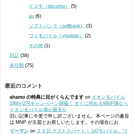
ドコモ（docomo）
(5)
au
(6)
ソフトバンク（softbank）
(3)
ワイモバイル（ymobile）
(2)
その他
(1)
日記
(38)
未分類
(75)
最近のコメント
ahamo の特典に目がくらんでます
on
イオンモバイル
SIMが2円キャンペーン開催！ すぐに作れるMNP弾なら
イオンモバイル弾が最安か
旧い記事に今更で申し訳ございません。本ページの趣旨
は MNP が主題とお察しいたします。その場合にお
...
リーマン
on
２５日 ラストスパート！ UQモバイル、ワ