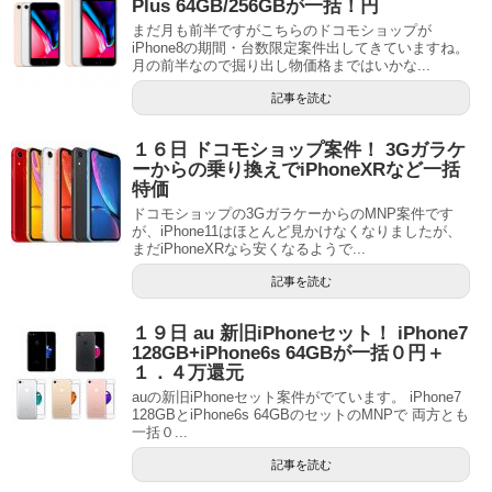
Plus 64GB/256GBが一括！円
まだ月も前半ですがこちらのドコモショップが
iPhone8の期間・台数限定案件出してきていますね。
月の前半なので掘り出し物価格まではいかな...
記事を読む
１６日 ドコモショップ案件！ 3Gガラケ
ーからの乗り換えでiPhoneXRなど一括
特価
ドコモショップの3GガラケーからのMNP案件です
が、iPhone11はほとんど見かけなくなりましたが、
まだiPhoneXRなら安くなるようで...
記事を読む
１９日 au 新旧iPhoneセット！ iPhone7
128GB+iPhone6s 64GBが一括０円＋
１．４万還元
auの新旧iPhoneセット案件がでています。 iPhone7
128GBとiPhone6s 64GBのセットのMNPで 両方とも
一括０...
記事を読む