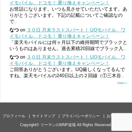
イモバイル、ドコモ！ 乗り換えキャンペーン！
お世話になります。いつも見させていただいてます。あ
りがとうございます。下記の記載についてご確認なの
で
...
なつ
on
３０日 月末ラストスパート！ UQモバイル、ワ
イモバイル、ドコモ！ 乗り換えキャンペーン！
「楽天モバイルには何ヶ月以下の維持期間でブラックと
いうものはありません。過去累積20回線でブラック入
...
なつ
on
３０日 月末ラストスパート！ UQモバイル、ワ
イモバイル、ドコモ！ 乗り換えキャンペーン！
ご回答ありがとうございます。UQ厳しくなってるんで
すね。楽天モバイルの240日以上の２回線（①三木谷
...
Older »
プロフィール
サイトマップ
プライバシーポリシー
お問い合わせ
Copyright©
リーマンのMNP道場
All Rights Reserved.