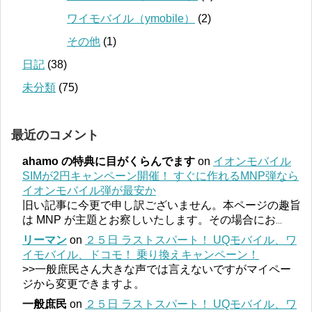
ワイモバイル（ymobile）
(2)
その他
(1)
日記
(38)
未分類
(75)
最近のコメント
ahamo の特典に目がくらんでます
on
イオンモバイル
SIMが2円キャンペーン開催！ すぐに作れるMNP弾なら
イオンモバイル弾が最安か
旧い記事に今更で申し訳ございません。本ページの趣旨
は MNP が主題とお察しいたします。その場合にお
...
リーマン
on
２５日 ラストスパート！ UQモバイル、ワ
イモバイル、ドコモ！ 乗り換えキャンペーン！
>>一般庶民さん大きな声では言えないですがマイペー
ジから変更できますよ。
一般庶民
on
２５日 ラストスパート！ UQモバイル、ワ