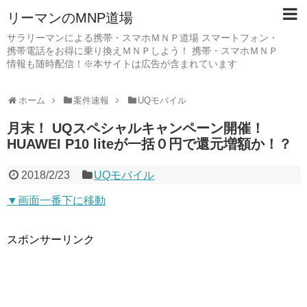
リーマンのMNP道場
サラリーマンによる携帯・スマホＭＮＰ道場 スマートフォン・
携帯電話をお得に乗り換えＭＮＰしよう！ 携帯・スマホＭＮＰ
情報も随時配信！※本サイトは広告が含まれています
ホーム
案件速報
UQモバイル
月末！ UQスペシャルキャンペーン開催！
HUAWEI P10 liteが一括０円で還元増額か！？
2018/2/23
UQモバイル
▼画面一番下に移動
スポンサーリンク