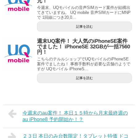
元！
今週末、UQモバイルの音声SIMカード案件が結構出
てきていますね。 UQ mobile 音声SIMカードにMNP
で 1回線につき20,0...
記事を読む
週末UQ案件！ 大人気のiPhoneSE案件
でました！ iPhoneSE 32GBが一括7560
円！
こちらのテルルショップでUQモバイルのiPhoneSE
案件でましたね！ 事務手数料が必要な店舗のようで
すが UQモバイル iPhoneS...
記事を読む
今週末のau案件！ 本日１５時から月末最終週の
au iPhone8 予約開始か！？
２３日 本日のみ台数限定！タブレット特価 ドコ