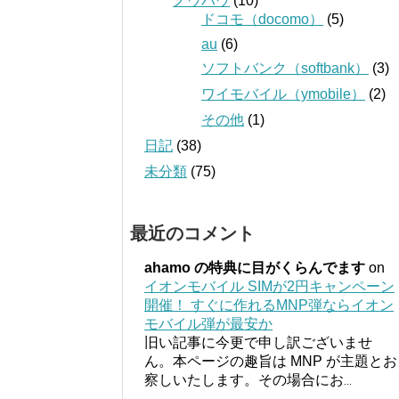
ノウハウ
(10)
ドコモ（docomo）
(5)
au
(6)
ソフトバンク（softbank）
(3)
ワイモバイル（ymobile）
(2)
その他
(1)
日記
(38)
未分類
(75)
最近のコメント
ahamo の特典に目がくらんでます
on
イオンモバイル SIMが2円キャンペーン
開催！ すぐに作れるMNP弾ならイオン
モバイル弾が最安か
旧い記事に今更で申し訳ございませ
ん。本ページの趣旨は MNP が主題とお
察しいたします。その場合にお
...