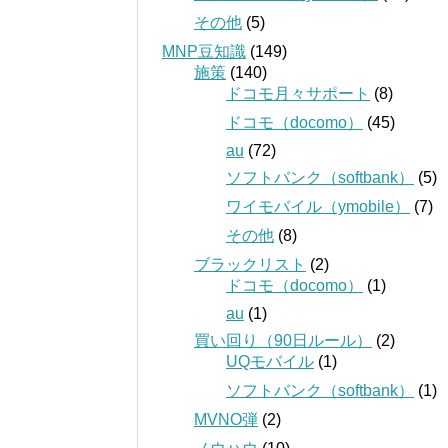
その他
(5)
MNP豆知識
(149)
施策
(140)
ドコモ月々サポート
(8)
ドコモ（docomo）
(45)
au
(72)
ソフトバンク（softbank）
(5)
ワイモバイル（ymobile）
(7)
その他
(8)
ブラックリスト
(2)
ドコモ（docomo）
(1)
au
(1)
買い回り（90日ルール）
(2)
UQモバイル
(1)
ソフトバンク（softbank）
(1)
MVNO弾
(2)