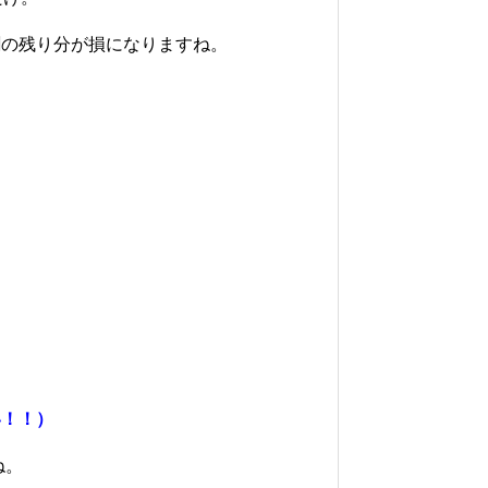
割の残り分が損になりますね。
。
い！！）
ね。