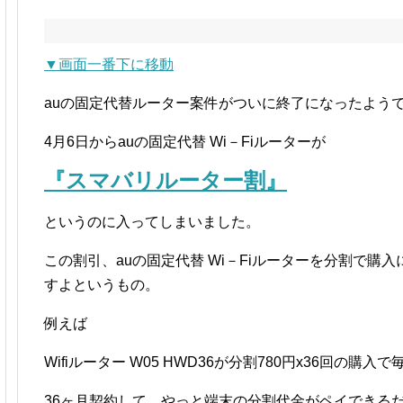
▼画面一番下に移動
auの固定代替ルーター案件がついに終了になったよう
4月6日からauの固定代替 Wi－Fiルーターが
『スマバリルーター割』
というのに入ってしまいました。
この割引、auの固定代替 Wi－Fiルーターを分割で購
すよというもの。
例えば
Wifiルーター W05 HWD36が分割780円x36回の購
36ヶ月契約して、やっと端末の分割代金がペイできる