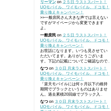
リーマン
on
２５日 ラストスパート！
UQモバイル、ワイモバイル、ドコモ！
乗り換えキャンペーン！
>>一般庶民さん大きな声では言えない
ですがマイページから変更できます
よ。
一般庶民
on
２５日 ラストスパート！
UQモバイル、ワイモバイル、ドコモ！
乗り換えキャンペーン！
お世話になります。いつも見させてい
ただいてます。ありがとうございま
す。下記の記載についてご確認なので
...
なつ
on
３０日 月末ラストスパート！
UQモバイル、ワイモバイル、ドコモ！
乗り換えキャンペーン！
「楽天モバイルには何ヶ月以下の維持
期間でブラックというものはありませ
ん。過去累積20回線でブラック入
...
なつ
on
３０日 月末ラストスパート！
UQモバイル、ワイモバイル、ドコモ！