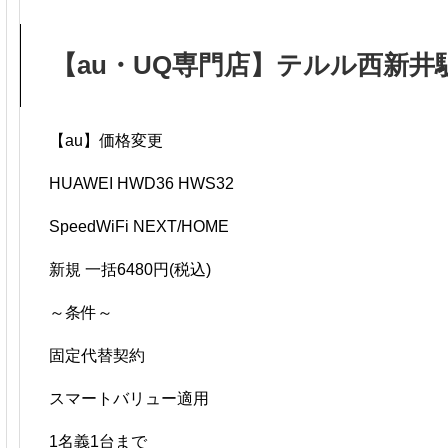
【au・UQ専門店】テルル西新井
【au】価格変更
HUAWEI HWD36 HWS32
SpeedWiFi NEXT/HOME
新規 一括6480円(税込)
～条件～
固定代替契約
スマートバリュー適用
1名義1台まで