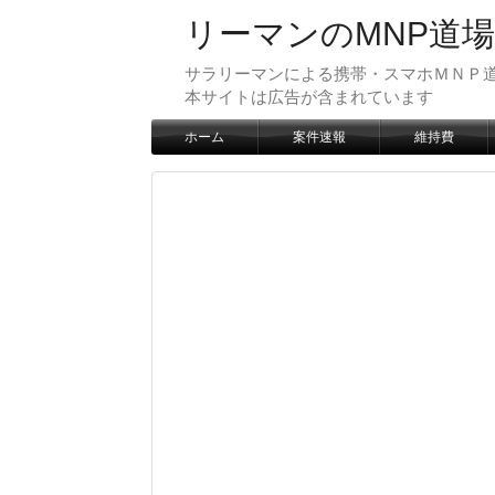
リーマンのMNP道場
サラリーマンによる携帯・スマホＭＮＰ道
本サイトは広告が含まれています
ホーム
案件速報
維持費