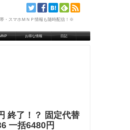
携帯・スマホＭＮＰ情報も随時配信！※
MNP
お得な情報
日記
円 終了！？ 固定代替
 一括6480円