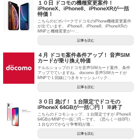
１０日 ドコモの機種変更案件！
iPhoneX、iPhone8、iPhoneXRが一括
特価！
こちらのピポパークでドコモのiPhone機種変更案件
が出ています。 iPhoneX、iPhone8、iPhoneXRの
MNPと機種変更が一...
記事を読む
４月 ドコモ案件条件アップ！ 音声SIM
カードが乗り換え特価
テルルショップのドコモ音声SIMカード案件、条件
アップでていますね。 docomo 音声SIMカードが
MNPで１回線につきキャッシュバック...
記事を読む
３０日 急げ！ １台限定でドコモの
iPhoneX 64GBが一括〇円！ ※終了
こちらのドコモショップ、１台限定ですが iPhoneX
64GBがMNPで一括〇円～です。（恐らく一括0円）
１台なのでかなり争奪戦が激...
記事を読む