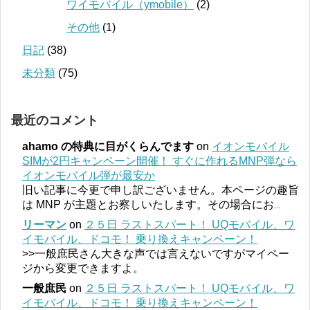
ワイモバイル（ymobile）
(2)
その他
(1)
日記
(38)
未分類
(75)
最近のコメント
ahamo の特典に目がくらんでます
on
イオンモバイル
SIMが2円キャンペーン開催！ すぐに作れるMNP弾なら
イオンモバイル弾が最安か
旧い記事に今更で申し訳ございません。本ページの趣旨
は MNP が主題とお察しいたします。その場合にお
...
リーマン
on
２５日 ラストスパート！ UQモバイル、ワ
イモバイル、ドコモ！ 乗り換えキャンペーン！
>>一般庶民さん大きな声では言えないですがマイペー
ジから変更できますよ。
一般庶民
on
２５日 ラストスパート！ UQモバイル、ワ
イモバイル、ドコモ！ 乗り換えキャンペーン！