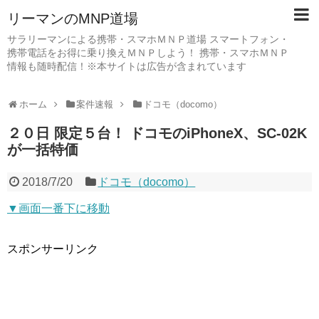
リーマンのMNP道場
サラリーマンによる携帯・スマホＭＮＰ道場 スマートフォン・
携帯電話をお得に乗り換えＭＮＰしよう！ 携帯・スマホＭＮＰ
情報も随時配信！※本サイトは広告が含まれています
ホーム
案件速報
ドコモ（docomo）
２０日 限定５台！ ドコモのiPhoneX、SC-02K
が一括特価
2018/7/20
ドコモ（docomo）
▼画面一番下に移動
スポンサーリンク