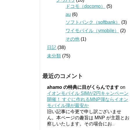
ノウハウ
(10)
ドコモ（docomo）
(5)
au
(6)
ソフトバンク（softbank）
(3)
ワイモバイル（ymobile）
(2)
その他
(1)
日記
(38)
未分類
(75)
最近のコメント
ahamo の特典に目がくらんでます
on
イオンモバイル SIMが2円キャンペーン
開催！ すぐに作れるMNP弾ならイオン
モバイル弾が最安か
旧い記事に今更で申し訳ございませ
ん。本ページの趣旨は MNP が主題とお
察しいたします。その場合にお
...