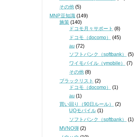
その他
(5)
MNP豆知識
(149)
施策
(140)
ドコモ月々サポート
(8)
ドコモ（docomo）
(45)
au
(72)
ソフトバンク（softbank）
(5)
ワイモバイル（ymobile）
(7)
その他
(8)
ブラックリスト
(2)
ドコモ（docomo）
(1)
au
(1)
買い回り（90日ルール）
(2)
UQモバイル
(1)
ソフトバンク（softbank）
(1)
MVNO弾
(2)