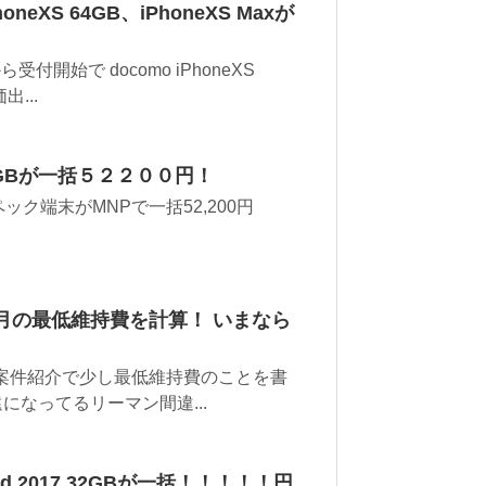
eXS 64GB、iPhoneXS Maxが
開始で docomo iPhoneXS
出...
256GBが一括５２２００円！
イスペック端末がMNPで一括52,200円
の毎月の最低維持費を計算！ いまなら
Jの案件紹介で少し最低維持費のことを書
になってるリーマン間違...
 2017 32GBが一括！！！！！円