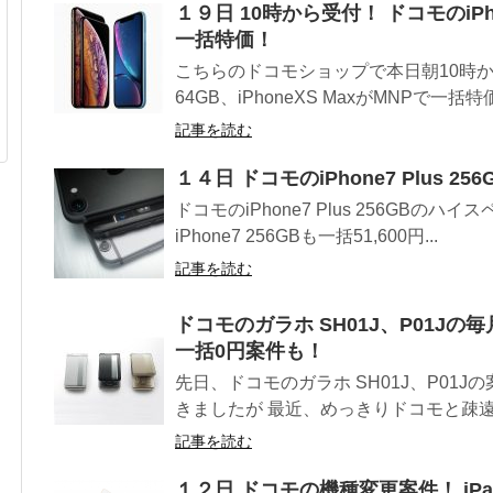
１９日 10時から受付！ ドコモのiPhon
一括特価！
こちらのドコモショップで本日朝10時から受付
64GB、iPhoneXS MaxがMNPで一括特価
記事を読む
１４日 ドコモのiPhone7 Plus 
ドコモのiPhone7 Plus 256GBのハ
iPhone7 256GBも一括51,600円...
記事を読む
ドコモのガラホ SH01J、P01J
一括0円案件も！
先日、ドコモのガラホ SH01J、P01
きましたが 最近、めっきりドコモと疎遠
記事を読む
１２日 ドコモの機種変更案件！ iPad