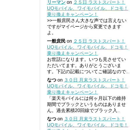
リーマン
on
２５日 ラストスパート！
UQモバイル、ワイモバイル、ドコモ！
乗り換えキャンペーン！
>>一般庶民さん大きな声では言えない
ですがマイページから変更できます
よ。
一般庶民
on
２５日 ラストスパート！
UQモバイル、ワイモバイル、ドコモ！
乗り換えキャンペーン！
お世話になります。いつも見させてい
ただいてます。ありがとうございま
す。下記の記載についてご確認なので
...
なつ
on
３０日 月末ラストスパート！
UQモバイル、ワイモバイル、ドコモ！
乗り換えキャンペーン！
「楽天モバイルには何ヶ月以下の維持
期間でブラックというものはありませ
ん。過去累積20回線でブラック入
...
なつ
on
３０日 月末ラストスパート！
UQモバイル、ワイモバイル、ドコモ！