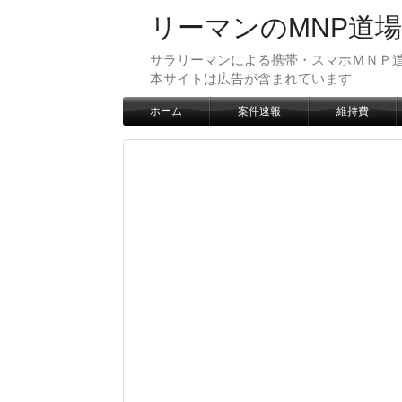
リーマンのMNP道場
サラリーマンによる携帯・スマホＭＮＰ道
本サイトは広告が含まれています
ホーム
案件速報
維持費