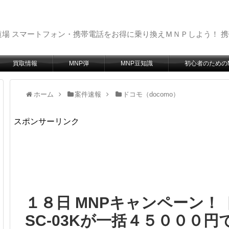
場 スマートフォン・携帯電話をお得に乗り換えＭＮＰしよう！ 
買取情報
MNP弾
MNP豆知識
初心者のための
ホーム
案件速報
ドコモ（docomo）
スポンサーリンク
１８日 MNPキャンペーン！ ドコ
SC-03Kが一括４５０００円