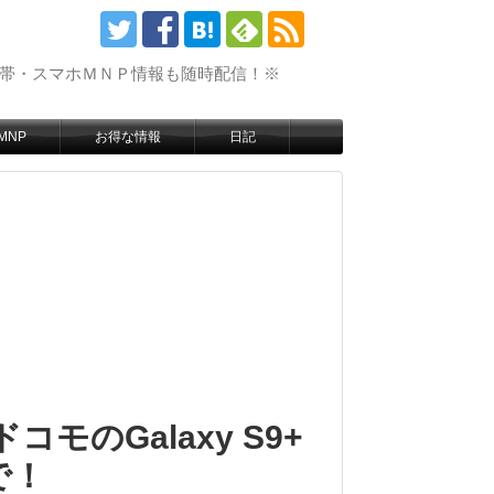
携帯・スマホＭＮＰ情報も随時配信！※
MNP
お得な情報
日記
モのGalaxy S9+
で！