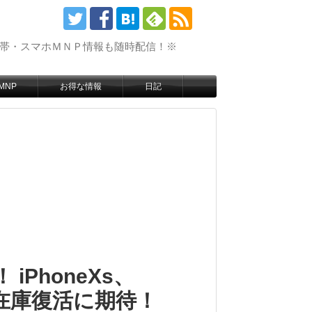
携帯・スマホＭＮＰ情報も随時配信！※
MNP
お得な情報
日記
 iPhoneXs、
価！在庫復活に期待！