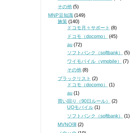
その他
(5)
MNP豆知識
(149)
施策
(140)
ドコモ月々サポート
(8)
ドコモ（docomo）
(45)
au
(72)
ソフトバンク（softbank）
(5)
ワイモバイル（ymobile）
(7)
その他
(8)
ブラックリスト
(2)
ドコモ（docomo）
(1)
au
(1)
買い回り（90日ルール）
(2)
UQモバイル
(1)
ソフトバンク（softbank）
(1)
MVNO弾
(2)