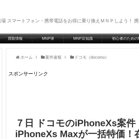
場 スマートフォン・携帯電話をお得に乗り換えＭＮＰしよう！ 
買取情報
MNP弾
MNP豆知識
初心者のための
ホーム
案件速報
ドコモ（docomo）
スポンサーリンク
７日 ドコモのiPhoneXs案件！
iPhoneXs Maxが一括特