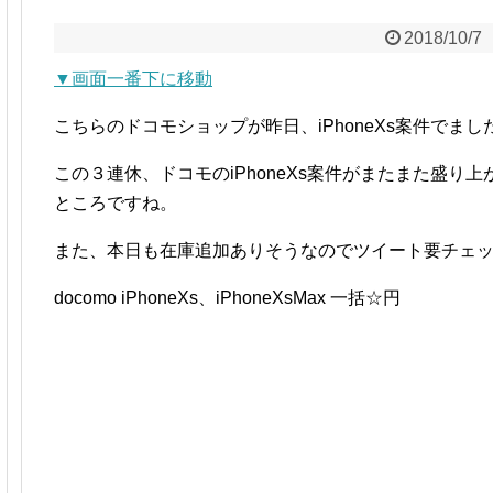
2018/10/7
▼画面一番下に移動
こちらのドコモショップが昨日、iPhoneXs案件でま
この３連休、ドコモのiPhoneXs案件がまたまた盛り
ところですね。
また、本日も在庫追加ありそうなのでツイート要チェ
docomo iPhoneXs、iPhoneXsMax 一括☆円