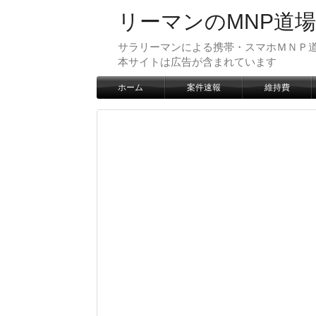
リーマンのMNP道場
サラリーマンによる携帯・スマホＭＮＰ道
本サイトは広告が含まれています
ホーム
案件速報
維持費