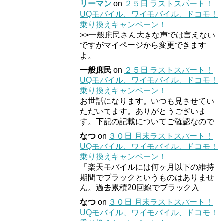
リーマン
on
２５日 ラストスパート！
UQモバイル、ワイモバイル、ドコモ！
乗り換えキャンペーン！
>>一般庶民さん大きな声では言えない
ですがマイページから変更できます
よ。
一般庶民
on
２５日 ラストスパート！
UQモバイル、ワイモバイル、ドコモ！
乗り換えキャンペーン！
お世話になります。いつも見させてい
ただいてます。ありがとうございま
す。下記の記載についてご確認なので
...
なつ
on
３０日 月末ラストスパート！
UQモバイル、ワイモバイル、ドコモ！
乗り換えキャンペーン！
「楽天モバイルには何ヶ月以下の維持
期間でブラックというものはありませ
ん。過去累積20回線でブラック入
...
なつ
on
３０日 月末ラストスパート！
UQモバイル、ワイモバイル、ドコモ！