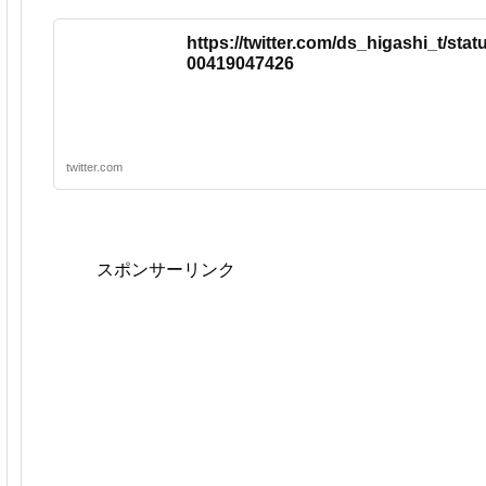
https://twitter.com/ds_higashi_t/sta
00419047426
twitter.com
スポンサーリンク