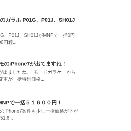
ラホ P01G、P01J、SH01J
、P01J、SH01JがMNPで一括0円
円程...
のiPhone7が出てますね！
7が出ましたね。 iモードガラケーから
変更が一括特別価格...
BがMNPで一括５１６００円！
iPhone7案件も少し一括価格が下が
,6...