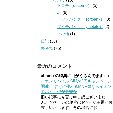
ノウハウ
(10)
ドコモ（docomo）
(5)
au
(6)
ソフトバンク（softbank）
(3)
ワイモバイル（ymobile）
(2)
その他
(1)
日記
(38)
未分類
(75)
最近のコメント
ahamo の特典に目がくらんでます
on
イオンモバイル SIMが2円キャンペーン
開催！ すぐに作れるMNP弾ならイオン
モバイル弾が最安か
旧い記事に今更で申し訳ございませ
ん。本ページの趣旨は MNP が主題とお
察しいたします。その場合にお
...