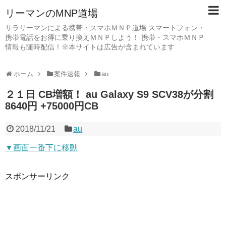
リーマンのMNP道場
サラリーマンによる携帯・スマホＭＮＰ道場 スマートフォン・
携帯電話をお得に乗り換えＭＮＰしよう！ 携帯・スマホＭＮＰ
情報も随時配信！※本サイトは広告が含まれています
ホーム
案件速報
au
２１日 CB増額！ au Galaxy S9 SCV38が分割
8640円 +75000円CB
2018/11/21
au
▼画面一番下に移動
スポンサーリンク