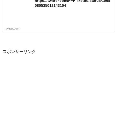
https://twitter.com/PPP_iketou/status/1065
080535012143104
twitter.com
スポンサーリンク