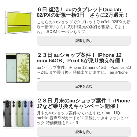
６日 復活！ auのタブレットQuaTab
02/PXの新規一括0円 さらに2万還元！
こちらのauショップでタブレットQuaTab 02/PXの新
規一括0円 さらに2万円還元の案件が復活してます
ね。 JCOMクーポンもタブ...
記事を読む
２３日 auショップ案件！ iPhone 12
mini 64GB、Pixel 6が乗り換え特価！
auショップ案件、iPhone 12 mini 64GB、Pixel 6が23
～24日まで乗り換え特価出ていますね。 au iPhone
...
記事を読む
２８日 月末のauショップ案件！ iPhone
17など乗り換えキャンペーン開催！
月末のauショップ案件でていますね！ au、UQ
mobile 音声SIMカードが１回線につきキャッシュバ
ック 特価機種もPixel 9...
記事を読む