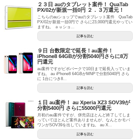
２３日 auのタブレット案件！ QuaTab
PX/02が新規一括0円 ２．３万還元！
こちらのauショップでauのタブレット案件 QuaTab
PX/02が新規一括0円で さらに23,000円還元やってい
ますね。 ａｕショ...
記事を読む
９日 台数限定で延長！au案件！
iPhone8 64GBが分割5040円さらに8万
円還元
au案件ですがピポパークで10日まで延長入っていま
すね。 au iPhone8 64GBがMNPで分割5040円 さら
に 1台につき8...
記事を読む
１日 au案件！ au Xperia XZ3 SOV39が
分割5400円 さらに55000円還元
月初のau案件ですが、併売店ほとんど終了してしま
っていてほとんど案件ありませんが、なんとかモバ
ワンがSOV39を出していますね。 au X...
記事を読む