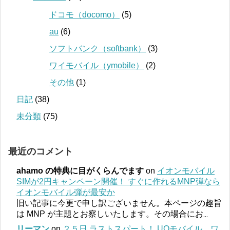
ドコモ（docomo）
(5)
au
(6)
ソフトバンク（softbank）
(3)
ワイモバイル（ymobile）
(2)
その他
(1)
日記
(38)
未分類
(75)
最近のコメント
ahamo の特典に目がくらんでます
on
イオンモバイル
SIMが2円キャンペーン開催！ すぐに作れるMNP弾なら
イオンモバイル弾が最安か
旧い記事に今更で申し訳ございません。本ページの趣旨
は MNP が主題とお察しいたします。その場合にお
...
リーマン
on
２５日 ラストスパート！ UQモバイル、ワ