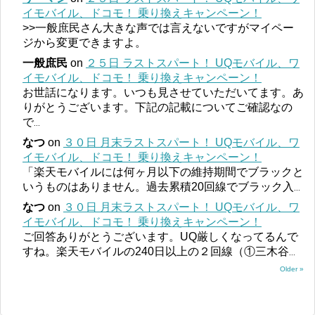
イモバイル、ドコモ！ 乗り換えキャンペーン！
>>一般庶民さん大きな声では言えないですがマイペー
ジから変更できますよ。
一般庶民
on
２５日 ラストスパート！ UQモバイル、ワ
イモバイル、ドコモ！ 乗り換えキャンペーン！
お世話になります。いつも見させていただいてます。あ
りがとうございます。下記の記載についてご確認なの
で
...
なつ
on
３０日 月末ラストスパート！ UQモバイル、ワ
イモバイル、ドコモ！ 乗り換えキャンペーン！
「楽天モバイルには何ヶ月以下の維持期間でブラックと
いうものはありません。過去累積20回線でブラック入
...
なつ
on
３０日 月末ラストスパート！ UQモバイル、ワ
イモバイル、ドコモ！ 乗り換えキャンペーン！
ご回答ありがとうございます。UQ厳しくなってるんで
すね。楽天モバイルの240日以上の２回線（①三木谷
...
Older »