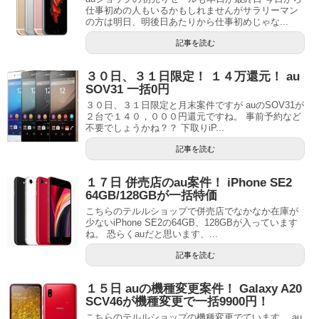
仕事初めの人もいるかもしれませんがサラリーマン
の方は明日、明後日あたりから仕事初めじゃな...
記事を読む
３０日、３１日限定！ １４万還元！ au
SOV31 一括0円
３０日、３１日限定と月末案件ですが auのSOV31が
２台で１４０，０００円還元ですね。 事前予約など
不要でしょうかね？？ 下取りiP...
記事を読む
１７日 併売店のau案件！ iPhone SE2
64GB/128GBが一括特価
こちらのテルルショップで併売店でなかなか在庫が
少ないiPhone SE2の64GB、128GBが入っています
ね。 恐らくauだと思います、...
記事を読む
１５日 auの機種変更案件！ Galaxy A20
SCV46が機種変更で一括9900円！
こちらのテルルショップの機種変更でています。 au