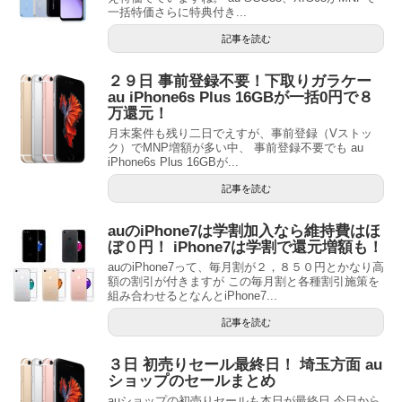
一括特価さらに特典付き...
記事を読む
２９日 事前登録不要！下取りガラケー
au iPhone6s Plus 16GBが一括0円で８
万還元！
月末案件も残り二日でえすが、事前登録（Vストッ
ク）でMNP増額が多い中、 事前登録不要でも au
iPhone6s Plus 16GBが...
記事を読む
auのiPhone7は学割加入なら維持費はほ
ぼ０円！ iPhone7は学割で還元増額も！
auのiPhone7って、毎月割が２，８５０円とかなり高
額の割引が付きますが この毎月割と各種割引施策を
組み合わせるとなんとiPhone7...
記事を読む
３日 初売りセール最終日！ 埼玉方面 au
ショップのセールまとめ
auショップの初売りセールも本日が最終日 今日から