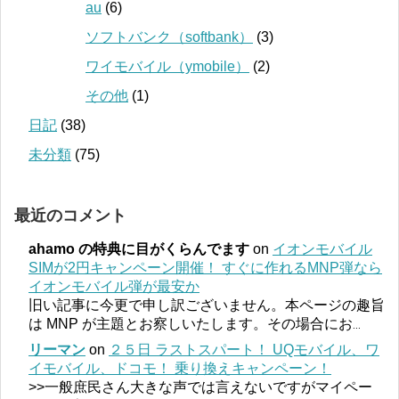
au
(6)
ソフトバンク（softbank）
(3)
ワイモバイル（ymobile）
(2)
その他
(1)
日記
(38)
未分類
(75)
最近のコメント
ahamo の特典に目がくらんでます
on
イオンモバイル
SIMが2円キャンペーン開催！ すぐに作れるMNP弾なら
イオンモバイル弾が最安か
旧い記事に今更で申し訳ございません。本ページの趣旨
は MNP が主題とお察しいたします。その場合にお
...
リーマン
on
２５日 ラストスパート！ UQモバイル、ワ
イモバイル、ドコモ！ 乗り換えキャンペーン！
>>一般庶民さん大きな声では言えないですがマイペー