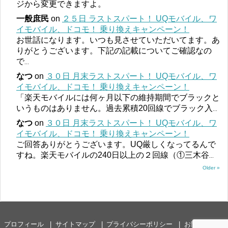
ジから変更できますよ。
一般庶民
on
２５日 ラストスパート！ UQモバイル、ワ
イモバイル、ドコモ！ 乗り換えキャンペーン！
お世話になります。いつも見させていただいてます。あ
りがとうございます。下記の記載についてご確認なの
で
...
なつ
on
３０日 月末ラストスパート！ UQモバイル、ワ
イモバイル、ドコモ！ 乗り換えキャンペーン！
「楽天モバイルには何ヶ月以下の維持期間でブラックと
いうものはありません。過去累積20回線でブラック入
...
なつ
on
３０日 月末ラストスパート！ UQモバイル、ワ
イモバイル、ドコモ！ 乗り換えキャンペーン！
ご回答ありがとうございます。UQ厳しくなってるんで
すね。楽天モバイルの240日以上の２回線（①三木谷
...
Older »
プロフィール
サイトマップ
プライバシーポリシー
お問い合わせ