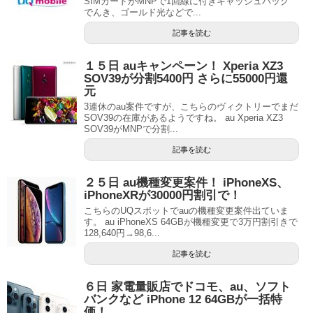
SIMカードがMNPで1回線に付きキャッシュバック
でんき、ゴールド光などで...
記事を読む
１５日 auキャンペーン！ Xperia XZ3
SOV39が分割5400円 さらに55000円還
元
3連休のau案件ですが、こちらのヴィクトリーでまだ
SOV39の在庫があるようですね。 au Xperia XZ3
SOV39がMNPで分割...
記事を読む
２５日 au機種変更案件！ iPhoneXS、
iPhoneXRが30000円割引で！
こちらのUQスポットでauの機種変更案件出ていま
す。 au iPhoneXS 64GBが機種変更で3万円割引きで
128,640円→98,6...
記事を読む
６日 家電量販店でドコモ、au、ソフト
バンクなど iPhone 12 64GBが一括特
価！