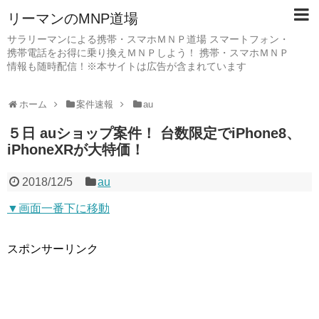
リーマンのMNP道場
サラリーマンによる携帯・スマホＭＮＰ道場 スマートフォン・
携帯電話をお得に乗り換えＭＮＰしよう！ 携帯・スマホＭＮＰ
情報も随時配信！※本サイトは広告が含まれています
ホーム
案件速報
au
５日 auショップ案件！ 台数限定でiPhone8、
iPhoneXRが大特価！
2018/12/5
au
▼画面一番下に移動
スポンサーリンク