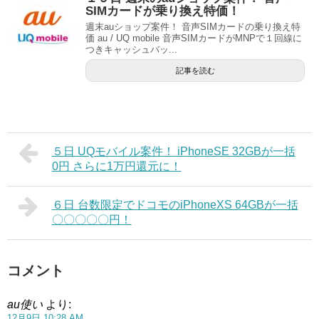
SIMカードが乗り換え特価！
週末auショップ案件！ 音声SIMカードの乗り換え特
価 au / UQ mobile 音声SIMカードがMNPで１回線に
つきキャッシュバッ...
記事を読む
５日 UQモバイル案件！ iPhoneSE 32GBが一括
0円 さらに1万円還元に！
６日 台数限定でドコモのiPhoneXS 64GBが一括
〇〇〇〇〇円！
コメント
au使い
より:
12月9日 10:28 AM