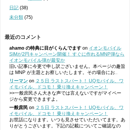
日記
(38)
未分類
(75)
最近のコメント
ahamo の特典に目がくらんでます
on
イオンモバイル
SIMが2円キャンペーン開催！ すぐに作れるMNP弾なら
イオンモバイル弾が最安か
旧い記事に今更で申し訳ございません。本ページの趣旨
は MNP が主題とお察しいたします。その場合にお
...
リーマン
on
２５日 ラストスパート！ UQモバイル、ワ
イモバイル、ドコモ！ 乗り換えキャンペーン！
>>一般庶民さん大きな声では言えないですがマイペー
ジから変更できますよ。
一般庶民
on
２５日 ラストスパート！ UQモバイル、ワ
イモバイル、ドコモ！ 乗り換えキャンペーン！
お世話になります。いつも見させていただいてます。あ
りがとうございます。下記の記載についてご確認なの