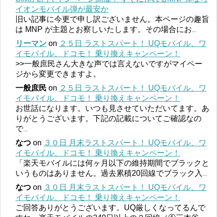
イオンモバイル弾が最安か
旧い記事に今更で申し訳ございません。本ページの趣旨
は MNP が主題とお察しいたします。その場合にお
...
リーマン
on
２５日 ラストスパート！ UQモバイル、ワ
イモバイル、ドコモ！ 乗り換えキャンペーン！
>>一般庶民さん大きな声では言えないですがマイペー
ジから変更できますよ。
一般庶民
on
２５日 ラストスパート！ UQモバイル、ワ
イモバイル、ドコモ！ 乗り換えキャンペーン！
お世話になります。いつも見させていただいてます。あ
りがとうございます。下記の記載についてご確認なの
で
...
なつ
on
３０日 月末ラストスパート！ UQモバイル、ワ
イモバイル、ドコモ！ 乗り換えキャンペーン！
「楽天モバイルには何ヶ月以下の維持期間でブラックと
いうものはありません。過去累積20回線でブラック入
...
なつ
on
３０日 月末ラストスパート！ UQモバイル、ワ
イモバイル、ドコモ！ 乗り換えキャンペーン！
ご回答ありがとうございます。UQ厳しくなってるんで