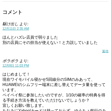
コメント
駆け出し
より:
12月11日 2:35 AM
ほんとハズレ店員で弱りました
別の店員にその担当が使えない！と力説していました
返信
ボラボラ
より:
12月8日 11:03 PM
はじめまして！
現在ワイモバイル寝かせ5回線分のSIMのみあって、
HUAWEIのシムフリー端末に差し替えてデータ量を使って
います。
ペイペイ祭に参加したいのですが、1/10の確率の特典を得
る手続き方法を教えていただけないでしょうか？
宜しくお願い致します。
ちなみにYahoo!カードは持っておらず、ゆうちょ銀行のみ