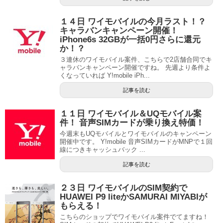
１４日 ワイモバイルの今月ラスト！？
キャラバンキャンペーン開催！
iPhone6s 32GBが一括0円さらに還元
か！？
３連休のワイモバイル案件、こちらで2店舗合同でキ
ャラバンキャンペーン開催ですね。 先週より条件よ
くなっていれば Y!mobile iPh...
記事を読む
１１日 ワイモバイル＆UQモバイル案
件！ 音声SIMカードが乗り換え特価！
今週末もUQモバイルとワイモバイルのキャンペーン
開催中です。 Y!mobile 音声SIMカードがMNPで１回
線につきキャッシュバック ...
記事を読む
２３日 ワイモバイルのSIM契約で
HUAWEI P9 liteかSAMURAI MIYABIが
もらえる！
こちらのショップでワイモバイル案件でてますね！