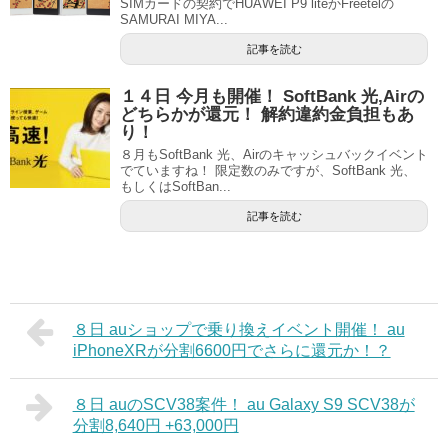
SIMカードの契約でHUAWEI P9 liteかFreetelの
SAMURAI MIYA...
記事を読む
１４日 今月も開催！ SoftBank 光,Airの
どちらかが還元！ 解約違約金負担もあ
り！
８月もSoftBank 光、Airのキャッシュバックイベント
でていますね！ 限定数のみですが、SoftBank 光、
もしくはSoftBan...
記事を読む
８日 auショップで乗り換えイベント開催！ au
iPhoneXRが分割6600円でさらに還元か！？
８日 auのSCV38案件！ au Galaxy S9 SCV38が
分割8,640円 +63,000円