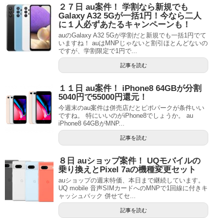
２７日 au案件！ 学割なら新規でも
Galaxy A32 5Gが一括1円！今なら二人
に１人必ずあたるキャンペーンも！
auのGalaxy A32 5Gが学割だと新規でも一括1円でて
いますね！ auはMNPじゃないと割引ほとんどないの
ですが、学割限定で1円で...
記事を読む
１１日 au案件！ iPhone8 64GBが分割
5040円で55000円還元！
今週末のau案件は併売店だとピポパークが条件いい
ですね。 特にいいのがiPhone8でしょうか。 au
iPhone8 64GBがMNP...
記事を読む
８日 auショップ案件！ UQモバイルの
乗り換えとPixel 7aの機種変更セット
auショップの週末特価、本日まで継続しています。
UQ mobile 音声SIMカードへのMNPで1回線に付きキ
ャッシュバック 併せてセ...
記事を読む