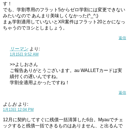
す！
でも、学割専用のフラット5からゼロ学割には変更できない
みたいなので あんまり美味しくなかった(^_^;)
まぁ学割適用していないとXR案件はフラット20とかになっ
ちゃうのでヨシとしましょう。
返信
リーマン
より:
1月15日 9:52 AM
>>よしおさん
ご報告ありがとうございます。au WALLETカードは実
績付くの遅いんですね。
学割全適用よかったですね！
返信
よしお
より:
1月13日 12:04 PM
12月に契約してすぐに残債一括清算した6台。Myauでチェ
ックすると残債一括できるものはありません、と出るんで