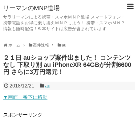
リーマンのMNP道場
サラリーマンによる携帯・スマホＭＮＰ道場 スマートフォン・
携帯電話をお得に乗り換えＭＮＰしよう！ 携帯・スマホＭＮＰ
情報も随時配信！※本サイトは広告が含まれています
ホーム
案件速報
au
２１日 auショップ案件出ました！ コンテンツ
なし 下取り別 au iPhoneXR 64GBが分割6600
円 さらに3万円還元！
2018/12/21
au
▼画面一番下に移動
スポンサーリンク