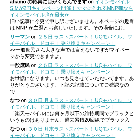
ahamo の特典に目がくらんでます
on
イオンモバイル
SIMが2円キャンペーン開催！ すぐに作れるMNP弾なら
イオンモバイル弾が最安か
旧い記事に今更で申し訳ございません。本ページの趣旨
は MNP が主題とお察しいたします。その場合にお
...
リーマン
on
２５日 ラストスパート！ UQモバイル、ワ
イモバイル、ドコモ！ 乗り換えキャンペーン！
>>一般庶民さん大きな声では言えないですがマイペー
ジから変更できますよ。
一般庶民
on
２５日 ラストスパート！ UQモバイル、ワ
イモバイル、ドコモ！ 乗り換えキャンペーン！
お世話になります。いつも見させていただいてます。あ
りがとうございます。下記の記載についてご確認なの
で
...
なつ
on
３０日 月末ラストスパート！ UQモバイル、ワ
イモバイル、ドコモ！ 乗り換えキャンペーン！
「楽天モバイルには何ヶ月以下の維持期間でブラックと
いうものはありません。過去累積20回線でブラック入
...
なつ
on
３０日 月末ラストスパート！ UQモバイル、ワ
イモバイル、ドコモ！ 乗り換えキャンペーン！