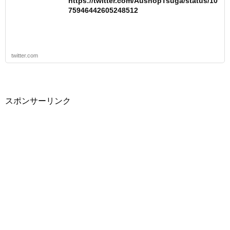
https://twitter.com/AushopTsuga/status/10
75946442605248512
twitter.com
スポンサーリンク