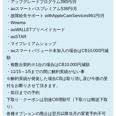
・アップグレードプログラム390円/月
・auスマートパスプレミアム538円/月
・故障紛失サポート withAppleCareServices961円/月
・Wowma
・auWALLETプリペイドカード
・auSTAR
・マイプレミアムショップ
・auスマートバリュー※未加入の場合はCB10,000円減
額
・複数台契約※1台の場合はCB10,000円減額
・11/15～1/5までの間に解約実績がない事
※解約実績が発覚した場合CBは取り消し及び今後の受
付をお断りさせて頂きます。
・前日までの予約
下取り・クーポンは別途CB増額可（下取りは郵送下取
り）
各種オプションの廃止は翌月以降当月の変更予約不可