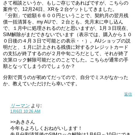
さて相談というか、もしご存じであればですが、こちらの
案件で、12月24日、XRを２台ゲットしてきました。
「分割」で総額６６００円ということで、契約月の翌月残
債一括清算を、my AUで、２台とも、先月末に申し込ん
で、１月中に処理されるのだと思いますが、1月３日現在、
SIM解除がまだできないでいます（表示では、購入から１０
０日後の４月３日で可能との表示・・）。AUショップの説
明だと、１月に計上される残債に対するクレジットカード
の支払が終了するのが２月中旬ごろだとして、それが終了
次第ロック解除可能だとのことでした。こちらが通常の手
順となってしまうのでしょうか？
分割で買うのが初めてだってので、自分でミスがなかった
か、教えていただけたら幸いです。
返信
リーマン
より:
1月6日 10:26 AM
>>あきさん
今年もよろしくおねがいします！
先月分割清算後のSIMロック解除は1月6日～10日にでき