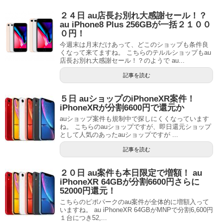
２４日 au店長お別れ大感謝セール！？
au iPhone8 Plus 256GBが一括２１００
０円！
今週末は月末だけあって、どこのショップも条件良
くなって来てますね。 こちらのテルルショップもau
店長お別れ大感謝セール！？のようで au...
記事を読む
５日 auショップのiPhoneXR案件！
iPhoneXRが分割6600円で還元か
auショップ案件も規制中で探しにくくなっています
ね。 こちらのauショップですが、即日還元ショップ
として人気のあったauショップですが ...
記事を読む
２０日 au案件も本日限定で増額！ au
iPhoneXR 64GBが分割6600円さらに
52000円還元！
こちらのピポパークのau案件が全体的に増額入って
いますね。 au iPhoneXR 64GBがMNPで分割6,600円
１台につき52,...