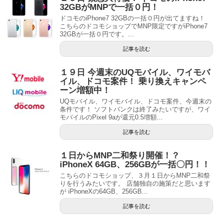
32GBがMNPで一括０円！
ドコモのiPhone7 32GBの一括０円が出てますね！
こちらのドコモショップでMNP限定ですがiPhone7
32GBが一括０円です。...
記事を読む
１９日 今週末のUQモバイル、ワイモバ
イル、ドコモ案件！ 乗り換えキャンペ
ーン増額中！
UQモバイル、ワイモバイル、ドコモ案件、今週末の
条件です！ ソフトバンクは終了みたいですが、ワイ
モバイルのPixel 9aが還元0.5増額...
記事を読む
１日からMNP二和祭り開催！？
iPhoneX 64GB、256GBが一括〇円！！
こちらのドコモショップ、３月１日からMNP二和祭
りを行うみたいです。 店舗独自の施策だと思います
が iPhoneXの64GB、256GB...
記事を読む