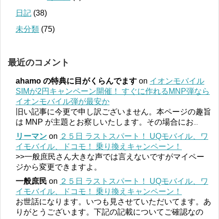
日記
(38)
未分類
(75)
最近のコメント
ahamo の特典に目がくらんでます
on
イオンモバイル
SIMが2円キャンペーン開催！ すぐに作れるMNP弾なら
イオンモバイル弾が最安か
旧い記事に今更で申し訳ございません。本ページの趣旨
は MNP が主題とお察しいたします。その場合にお
...
リーマン
on
２５日 ラストスパート！ UQモバイル、ワ
イモバイル、ドコモ！ 乗り換えキャンペーン！
>>一般庶民さん大きな声では言えないですがマイペー
ジから変更できますよ。
一般庶民
on
２５日 ラストスパート！ UQモバイル、ワ
イモバイル、ドコモ！ 乗り換えキャンペーン！
お世話になります。いつも見させていただいてます。あ
りがとうございます。下記の記載についてご確認なの