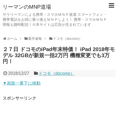
リーマンのMNP道場
サラリーマンによる携帯・スマホＭＮＰ道場 スマートフォン・
携帯電話をお得に乗り換えＭＮＰしよう！ 携帯・スマホＭＮＰ
情報も随時配信！※本サイトは広告が含まれています
ホーム
案件速報
ドコモ（docomo）
２７日 ドコモのiPad年末特価！ iPad 2018年モ
デル 32GBが新規一括2万円 機種変更でも3万
円！
2018/12/27
ドコモ（docomo）
▼画面一番下に移動
スポンサーリンク