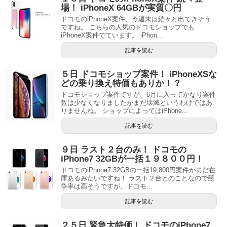
場！ iPhoneX 64GBが実質〇円
ドコモのiPhoneX案件、今週末は続々と出てきそう
ですね。 こちらの人気のドコモショップでも
iPhoneX案件でています。 iPhon...
記事を読む
５日 ドコモショップ案件！ iPhoneXSな
どの乗り換え特価もありか！？
ドコモショップ案件ですが、6月に入ってかなり案件
数は少なくなりましたがまだ壊滅というわけではあ
りませんね。 ショップによってはiPhone...
記事を読む
９日 ラスト２台のみ！ ドコモの
iPhone7 32GBが一括１９８００円！
ドコモのiPhone7 32GBの一括19,800円案件がまだ在
庫あるみたいですね！ ラスト２台とのことなので競
争率は高そうですが、ドコモ...
記事を読む
２５日 緊急大特価！ ドコモのiPhone7