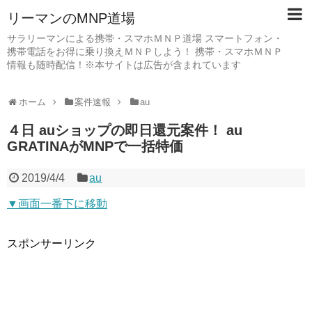
リーマンのMNP道場
サラリーマンによる携帯・スマホＭＮＰ道場 スマートフォン・
携帯電話をお得に乗り換えＭＮＰしよう！ 携帯・スマホＭＮＰ
情報も随時配信！※本サイトは広告が含まれています
ホーム
案件速報
au
４日 auショップの即日還元案件！ au
GRATINAがMNPで一括特価
2019/4/4
au
▼画面一番下に移動
スポンサーリンク