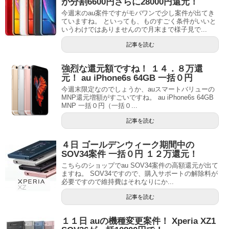
が分割6600円さらに28000円還元！
今週末のau案件ですがモバワンで少し案件が出てき
ていますね。 といっても、ものすごく条件がいいと
いうわけではありませんので月末まで様子見で...
記事を読む
強烈な還元額ですね！ １４．８万還
元！ au iPhone6s 64GB 一括０円
今週末限定なのでしょうか、auスマートバリューの
MNP還元増額がすごいですね。 au iPhone6s 64GB
MNP 一括０円（一括０...
記事を読む
４日 ゴールデンウィーク期間中の
SOV34案件 一括０円 １２万還元！
こちらのショップでau SOV34案件の高額還元が出て
ますね。 SOV34ですので、購入サポートの解除料が
必要ですので維持費はそれなりにか...
記事を読む
１１日 auの機種変更案件！ Xperia XZ1