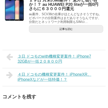
２９日 月末のau案件！ 意外と狙い目
か！？ au HUAWEI P20 liteが一括0円
さらに６３０００円還元
au案件、SCV38の在庫がほとんどなさそうですね。
ピポパークの分割案件はまだありそうなんですが、
分割だとネットワーク利用制限もSIMロ...
記事を読む
３日 ドコモのwith機種変更案件！ iPhone7
32GBが一括２０８００円
４日 ドコモの機種変更案件！ iPhoneXR、
iPhoneXなどが一括特価！？
コメントを残す