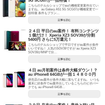
5G SCG07が一括特価！
こちらのテルルショップでauの機種変更案件出てい
ますね。 au Galaxy A51 5G SCG07が機種変更で一
括特価 条件もプラン...
記事を読む
２４日 平日のau案件！ 有料コンテンツ
１個だけ！ Xperia XZ3 SOV39が分割
5400円 さらに5万還元！
こちらのテルルショップで平日ですがau案件が条件
いいですね！ 人気のSOV39ですが au Xperia XZ3
SOV39がMNPで分...
記事を読む
４日 au月初案件は条件大幅ダウン！？
au iPhone8 64GBが一括１４８００円
併売店のau案件が条件大幅に落ちてますね。 いつも
週末に好条件でau案件出しているこちらのピポパー
クでも au iPhone8 64GB...
記事を読む