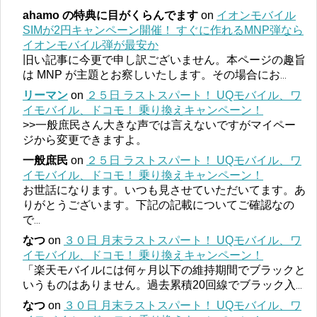
ahamo の特典に目がくらんでます
on
イオンモバイル
SIMが2円キャンペーン開催！ すぐに作れるMNP弾なら
イオンモバイル弾が最安か
旧い記事に今更で申し訳ございません。本ページの趣旨
は MNP が主題とお察しいたします。その場合にお
...
リーマン
on
２５日 ラストスパート！ UQモバイル、ワ
イモバイル、ドコモ！ 乗り換えキャンペーン！
>>一般庶民さん大きな声では言えないですがマイペー
ジから変更できますよ。
一般庶民
on
２５日 ラストスパート！ UQモバイル、ワ
イモバイル、ドコモ！ 乗り換えキャンペーン！
お世話になります。いつも見させていただいてます。あ
りがとうございます。下記の記載についてご確認なの
で
...
なつ
on
３０日 月末ラストスパート！ UQモバイル、ワ
イモバイル、ドコモ！ 乗り換えキャンペーン！
「楽天モバイルには何ヶ月以下の維持期間でブラックと
いうものはありません。過去累積20回線でブラック入
...
なつ
on
３０日 月末ラストスパート！ UQモバイル、ワ