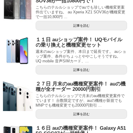
SOV36が一括10800円で！
こちらのテルルショップでauでも珍しい機種変更案
件出ていますね。 au Xperia XZ1 SOV36が機種変更
で一括10,800円 ...
記事を読む
１１日 auショップ案件！ UQモバイル
の乗り換えと機種変更セット
週末のauショップ案件、本日まで延長です。 auショ
ップ案件、条件がちょっとややこしそうですね。
UQ mobile 音声SIMカード、...
記事を読む
２７日 月末のau機種変更案件！ auの機
種が全オーダー 20000円割引
こちらのテルルショップで月末のau機種変更案件で
ています！ 台数限定ですが、auの機種が新規でも
MNPでも機種変更でも20000円割引 ...
記事を読む
１６日 auの機種変更案件！ Galaxy A51