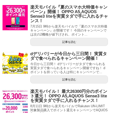
楽天モバイル『夏のスマホ大特価キャン
ペーン』開催！ OPPO A5,AQUOS
Sense3 liteを実質タダで手に入れるチャ
ンス！
7月15日 9時から楽天モバイルで『夏のスマホ大特価
キャンペーン』が開催です！ 今回のキャンペーンで
は次の2機種が値下げされ、ポイント...
記事を読む
dデリバリーが今日から三日間！ 実質タ
ダで食べられるキャンペーン開催！
今日から三日間！ dデリバリーがタダで食べられる
実質タダで食べられるキャンペーン開催ですね！ d
ポイントを持っている人は特にキャンペーンで...
記事を読む
楽天モバイル！ 最大26300円分のポイン
ト還元！ OPPO A5,AQUOS Sense3 lite
を実質タダで手に入れるチャンス！
8月11日 9時から楽天モバイルでRakuten UN-LIMIT
対象製品購入でポイント還元キャンペーンでAQUOS