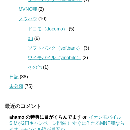
MVNO弾
(2)
ノウハウ
(10)
ドコモ（docomo）
(5)
au
(6)
ソフトバンク（softbank）
(3)
ワイモバイル（ymobile）
(2)
その他
(1)
日記
(38)
未分類
(75)
最近のコメント
ahamo の特典に目がくらんでます
on
イオンモバイル
SIMが2円キャンペーン開催！ すぐに作れるMNP弾なら
イオンモバイル弾が最安か