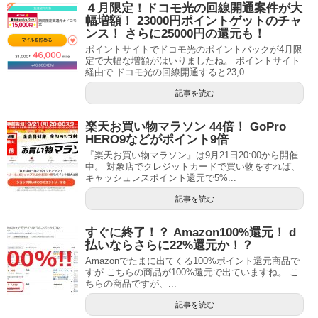
４月限定！ドコモ光の回線開通案件が大
幅増額！ 23000円ポイントゲットのチャ
ンス！ さらに25000円の還元も！
ポイントサイトでドコモ光のポイントバックが4月限
定で大幅な増額がはいりましたね。 ポイントサイト
経由で ドコモ光の回線開通すると23,0...
記事を読む
楽天お買い物マラソン 44倍！ GoPro
HERO9などがポイント9倍
『楽天お買い物マラソン』は9月21日20:00から開催
中。 対象店でクレジットカードで買い物をすれば、
キャッシュレスポイント還元で5%...
記事を読む
すぐに終了！？ Amazon100%還元！ d
払いならさらに22%還元か！？
Amazonでたまに出てくる100%ポイント還元商品で
すが こちらの商品が100%還元で出ていますね。 こ
ちらの商品ですが、...
記事を読む