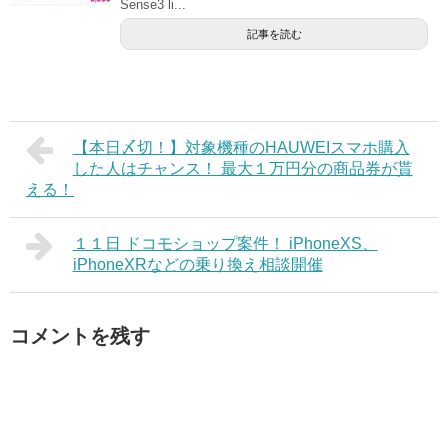
Sense3 li...
記事を読む
【本日〆切！】対象機種のHAUWEIスマホ購入
した人はチャンス！ 最大１万円分の商品券が貰
える！
１１日 ドコモショップ案件！ iPhoneXS、
iPhoneXRなどの乗り換え相談開催
コメントを残す