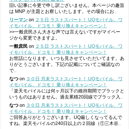
旧い記事に今更で申し訳ございません。本ページの趣旨
は MNP が主題とお察しいたします。その場合にお
...
リーマン
on
２５日 ラストスパート！ UQモバイル、ワ
イモバイル、ドコモ！ 乗り換えキャンペーン！
>>一般庶民さん大きな声では言えないですがマイペー
ジから変更できますよ。
一般庶民
on
２５日 ラストスパート！ UQモバイル、ワ
イモバイル、ドコモ！ 乗り換えキャンペーン！
お世話になります。いつも見させていただいてます。あ
りがとうございます。下記の記載についてご確認なの
で
...
なつ
on
３０日 月末ラストスパート！ UQモバイル、ワ
イモバイル、ドコモ！ 乗り換えキャンペーン！
「楽天モバイルには何ヶ月以下の維持期間でブラックと
いうものはありません。過去累積20回線でブラック入
...
なつ
on
３０日 月末ラストスパート！ UQモバイル、ワ
イモバイル、ドコモ！ 乗り換えキャンペーン！
ご回答ありがとうございます。UQ厳しくなってるんで
すね。楽天モバイルの240日以上の２回線（①三木谷
...