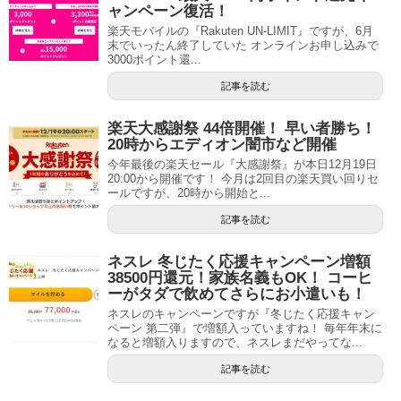
ャンペーン復活！
楽天モバイルの『Rakuten UN-LIMIT』ですが、6月
末でいったん終了していた オンラインお申し込みで
3000ポイント還...
記事を読む
楽天大感謝祭 44倍開催！ 早い者勝ち！
20時からエディオン闇市など開催
今年最後の楽天セール『大感謝祭』が本日12月19日
20:00から開催です！ 今月は2回目の楽天買い回りセ
ールですが、20時から開始と...
記事を読む
ネスレ 冬じたく応援キャンペーン増額
38500円還元！家族名義もOK！ コーヒ
ーがタダで飲めてさらにお小遣いも！
ネスレのキャンペーンですが『冬じたく応援キャン
ペーン 第二弾』で増額入っていますね！ 毎年年末に
なると増額入りますので、ネスレまだやってな...
記事を読む