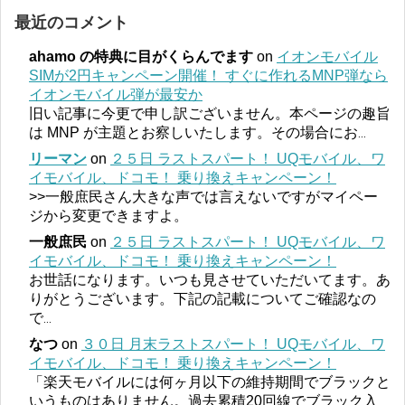
最近のコメント
ahamo の特典に目がくらんでます
on
イオンモバイル
SIMが2円キャンペーン開催！ すぐに作れるMNP弾なら
イオンモバイル弾が最安か
旧い記事に今更で申し訳ございません。本ページの趣旨
は MNP が主題とお察しいたします。その場合にお
...
リーマン
on
２５日 ラストスパート！ UQモバイル、ワ
イモバイル、ドコモ！ 乗り換えキャンペーン！
>>一般庶民さん大きな声では言えないですがマイペー
ジから変更できますよ。
一般庶民
on
２５日 ラストスパート！ UQモバイル、ワ
イモバイル、ドコモ！ 乗り換えキャンペーン！
お世話になります。いつも見させていただいてます。あ
りがとうございます。下記の記載についてご確認なの
で
...
なつ
on
３０日 月末ラストスパート！ UQモバイル、ワ
イモバイル、ドコモ！ 乗り換えキャンペーン！
「楽天モバイルには何ヶ月以下の維持期間でブラックと
いうものはありません。過去累積20回線でブラック入
...