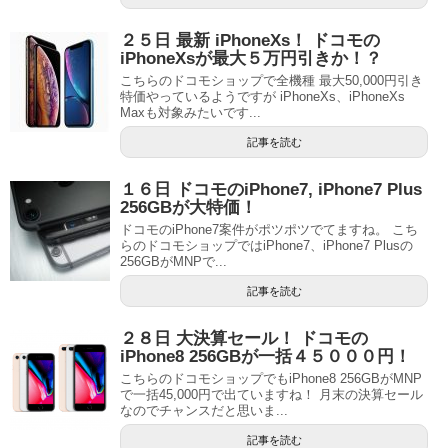
２５日 最新 iPhoneXs！ ドコモの
iPhoneXsが最大５万円引きか！？
こちらのドコモショップで全機種 最大50,000円引き
特価やっているようですが iPhoneXs、iPhoneXs
Maxも対象みたいです...
記事を読む
１６日 ドコモのiPhone7, iPhone7 Plus
256GBが大特価！
ドコモのiPhone7案件がポツポツでてますね。 こち
らのドコモショップではiPhone7、iPhone7 Plusの
256GBがMNPで...
記事を読む
２８日 大決算セール！ ドコモの
iPhone8 256GBが一括４５０００円！
こちらのドコモショップでもiPhone8 256GBがMNP
で一括45,000円で出ていますね！ 月末の決算セール
なのでチャンスだと思いま...
記事を読む