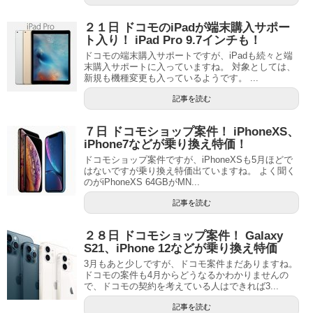
２１日 ドコモのiPadが端末購入サポー
ト入り！ iPad Pro 9.7インチも！
ドコモの端末購入サポートですが、iPadも続々と端
末購入サポートに入っていますね。 対象としては、
新規も機種変更も入っているようです。 ...
記事を読む
７日 ドコモショップ案件！ iPhoneXS、
iPhone7などが乗り換え特価！
ドコモショップ案件ですが、iPhoneXSも5月ほどで
はないですが乗り換え特価出ていますね。 よく聞く
のがiPhoneXS 64GBがMN...
記事を読む
２８日 ドコモショップ案件！ Galaxy
S21、iPhone 12などが乗り換え特価
3月もあと少しですが、ドコモ案件まだありますね。
ドコモの案件も4月からどうなるかわかりませんの
で、ドコモの契約を考えている人はできれば3...
記事を読む