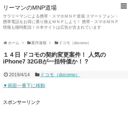
リーマンのMNP道場
サラリーマンによる携帯・スマホＭＮＰ道場 スマートフォン・
携帯電話をお得に乗り換えＭＮＰしよう！ 携帯・スマホＭＮＰ
情報も随時配信！※本サイトは広告が含まれています
ホーム
案件速報
ドコモ（docomo）
１４日 ドコモの契約変更案件！ 人気の
iPhone7 32GBが一括特価か！？
2019/4/14
ドコモ（docomo）
▼画面一番下に移動
スポンサーリンク