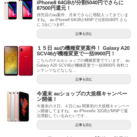
iPhone8 64GBが分割5040円でさらに
87500円還元！
併売店のau案件、月末でさらに増額入ってきていま
すね。 au iPhone8 64GBがMNPで分割5040円 さら
に 1台につき87...
記事を読む
１５日 auの機種変更案件！ Galaxy A20
SCV46が機種変更で一括9900円！
こちらのテルルショップの機種変更でています。 au
Galaxy A20 SCV46が機種変更で一括9900円 有料コ
ンテンツなどなしな...
記事を読む
今週末 auショップの大規模キャンペー
ン開催！
今週末の３日、４日にau 関東初の大規模キャンペー
ン開催してますね。 au iPhone6s 32GBがMNPで還
元増額しているみたいです...
記事を読む