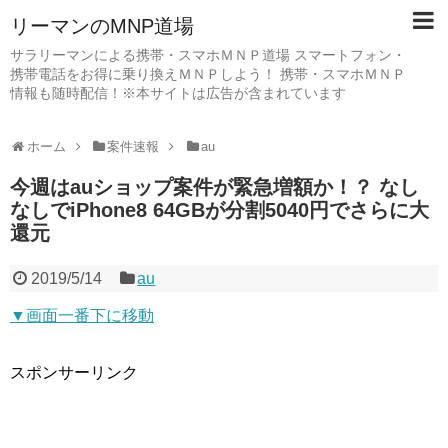
リーマンのMNP道場
サラリーマンによる携帯・スマホＭＮＰ道場 スマートフォン・
携帯電話をお得に乗り換えＭＮＰしよう！ 携帯・スマホＭＮＰ
情報も随時配信！※本サイトは広告が含まれています
ホーム
案件速報
au
今週はauショップ案件が緊急増額か！？ なし
なしでiPhone8 64GBが分割5040円でさらに大
還元
2019/5/14
au
▼画面一番下に移動
スポンサーリンク