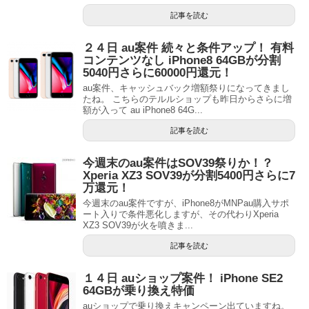
記事を読む
２４日 au案件 続々と条件アップ！ 有料
コンテンツなし iPhone8 64GBが分割
5040円さらに60000円還元！
au案件、キャッシュバック増額祭りになってきまし
たね。 こちらのテルルショップも昨日からさらに増
額が入って au iPhone8 64G...
記事を読む
今週末のau案件はSOV39祭りか！？
Xperia XZ3 SOV39が分割5400円さらに7
万還元！
今週末のau案件ですが、iPhone8がMNPau購入サポ
ート入りで条件悪化しますが、その代わりXperia
XZ3 SOV39が火を噴きま...
記事を読む
１４日 auショップ案件！ iPhone SE2
64GBが乗り換え特価
auショップで乗り換えキャンペーン出ていますね。