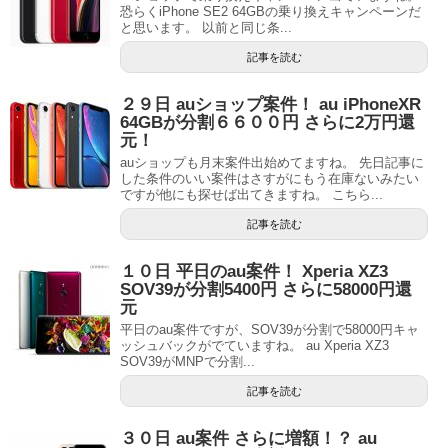
恐らくiPhone SE2 64GBの乗り換えキャンペーンだ
と思います。 以前と同じ条...
記事を読む
２９日 auショップ案件！ au iPhoneXR
64GBが分割６６００円 さらに2万円還
元！
auショップも月末案件出始めてますね。 先日記事に
した条件のいい案件はさすがにもう在庫ないみたい
ですが他にも探せば出てきますね。 こちら...
記事を読む
１０日 平日のau案件！ Xperia XZ3
SOV39が分割5400円 さらに58000円還
元
平日のau案件ですが、SOV39が分割で58000円キャ
ッシュバックがでていますね。 au Xperia XZ3
SOV39がMNPで分割...
記事を読む
３０日 au案件 さらに増額！？ au