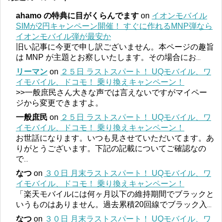
ahamo の特典に目がくらんでます
on
イオンモバイル
SIMが2円キャンペーン開催！ すぐに作れるMNP弾なら
イオンモバイル弾が最安か
旧い記事に今更で申し訳ございません。本ページの趣旨
は MNP が主題とお察しいたします。その場合にお
...
リーマン
on
２５日 ラストスパート！ UQモバイル、ワ
イモバイル、ドコモ！ 乗り換えキャンペーン！
>>一般庶民さん大きな声では言えないですがマイペー
ジから変更できますよ。
一般庶民
on
２５日 ラストスパート！ UQモバイル、ワ
イモバイル、ドコモ！ 乗り換えキャンペーン！
お世話になります。いつも見させていただいてます。あ
りがとうございます。下記の記載についてご確認なの
で
...
なつ
on
３０日 月末ラストスパート！ UQモバイル、ワ
イモバイル、ドコモ！ 乗り換えキャンペーン！
「楽天モバイルには何ヶ月以下の維持期間でブラックと
いうものはありません。過去累積20回線でブラック入
...
なつ
on
３０日 月末ラストスパート！ UQモバイル、ワ