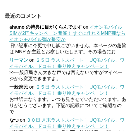
最近のコメント
ahamo の特典に目がくらんでます
on
イオンモバイル
SIMが2円キャンペーン開催！ すぐに作れるMNP弾なら
イオンモバイル弾が最安か
旧い記事に今更で申し訳ございません。本ページの趣旨
は MNP が主題とお察しいたします。その場合にお
...
リーマン
on
２５日 ラストスパート！ UQモバイル、ワ
イモバイル、ドコモ！ 乗り換えキャンペーン！
>>一般庶民さん大きな声では言えないですがマイペー
ジから変更できますよ。
一般庶民
on
２５日 ラストスパート！ UQモバイル、ワ
イモバイル、ドコモ！ 乗り換えキャンペーン！
お世話になります。いつも見させていただいてます。あ
りがとうございます。下記の記載についてご確認なの
で
...
なつ
on
３０日 月末ラストスパート！ UQモバイル、ワ
イモバイル、ドコモ！ 乗り換えキャンペーン！