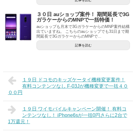
記事を読む
３０日 auショップ案件！ 期間延長で3G
ガラケーからのMNPで一括特価！
auショップも月末で3GガラケーからのMNP案件結構
出ていますね。 こちらのauショップでも31日まで期
間延長で3GガラケーからのMNPで...
記事を読む
１９日 ドコモのキッズケータイ機種変更案件！
有料コンテンツなし F-03Jが機種変更で一括４０
００円
１９日 ワイモバイルキャンペーン開催！ 有料コ
ンテンツなし！ iPhone6sが一括0円さらに2台で
1万還元！