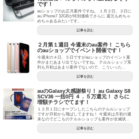
です！
auショップのお正月案件ですね。 １月２日、３日に
au iPhone7 32GBが特別価格でさらに 還元もめちゃ
めちゃあるみたいです。 ...
記事を読む
２月第１週目 今週末のau案件！ こちら
のauショップでイベント開催です！
今週末の４日、５日ですがauショップのイベント案
件がまだあまり出てないですね。 テルルショップ系
列も月初はあまり案件でないので、こういった...
記事を読む
auのGalaxy大感謝祭り！ au Galaxy S8
SCV36 一括0円 ４．５万還元！ さらに
増額チラシでてます！
１２月１日にオープンしたこちらのテルルショップ
ですが月初から飛ばしてますね！ 今週末は月初の週
末なのでどこものテルルショップも案件が全滅状...
記事を読む