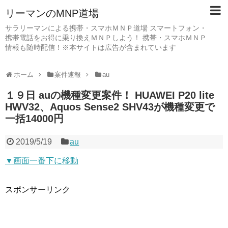
リーマンのMNP道場
サラリーマンによる携帯・スマホＭＮＰ道場 スマートフォン・
携帯電話をお得に乗り換えＭＮＰしよう！ 携帯・スマホＭＮＰ
情報も随時配信！※本サイトは広告が含まれています
ホーム
案件速報
au
１９日 auの機種変更案件！ HUAWEI P20 lite
HWV32、Aquos Sense2 SHV43が機種変更で
一括14000円
2019/5/19
au
▼画面一番下に移動
スポンサーリンク