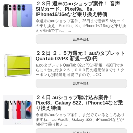
２３日 週末のauショップ案件！ 音声
SIMカード、Pixel9a、8a、
iPhone16/16eなど乗り換え特価
今週末のauショップ案件、25日まで音声SIMカード
の乗り換え、Pixel9a、8a、iPhone16/16eなど乗り換
えが特価ですね。 ...
記事を読む
２２日 ２．５万還元！ auのタブレット
QuaTab 02/PX 新規一括0円
auのタブレットQuaTab 02とPXが新規一括0円でさ
らに１台に付き２５，０００円の還元付きです！ク
ーポンも別途適用可能ですので、JCO...
記事を読む
２４日 auショップ駆け込み案件！
Pixel8、Galaxy S22、iPhone14など乗
り換え特価
今週末のauショップ案件、まだでているところあり
ますね。 au Pixel8、Galaxy S22、iPhone14などが
MNPで乗り換え...