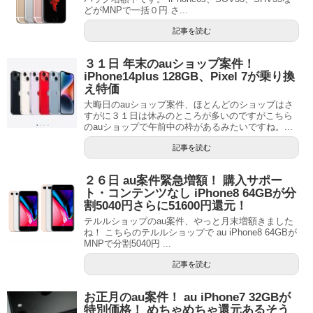
どがMNPで一括０円 さ...
記事を読む
３１日 年末のauショップ案件！
iPhone14plus 128GB、Pixel 7が乗り換
え特価
大晦日のauショップ案件、ほとんどのショップはさ
すがに３１日は休みのところが多いのですがこちら
のauショップで午前中の枠があるみたいですね。...
記事を読む
２６日 au案件緊急増額！ 購入サポー
ト・コンテンツなし iPhone8 64GBが分
割5040円さらに51600円還元！
テルルショップのau案件、やっと月末増額きました
ね！ こちらのテルルショップで au iPhone8 64GBが
MNPで分割5040円 ...
記事を読む
お正月のau案件！ au iPhone7 32GBが
特別価格！ めちゃめちゃ還元あるそう