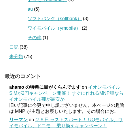
au
(6)
ソフトバンク（softbank）
(3)
ワイモバイル（ymobile）
(2)
その他
(1)
日記
(38)
未分類
(75)
最近のコメント
ahamo の特典に目がくらんでます
on
イオンモバイル
SIMが2円キャンペーン開催！ すぐに作れるMNP弾なら
イオンモバイル弾が最安か
旧い記事に今更で申し訳ございません。本ページの趣旨
は MNP が主題とお察しいたします。その場合にお
...
リーマン
on
２５日 ラストスパート！ UQモバイル、ワ
イモバイル、ドコモ！ 乗り換えキャンペーン！