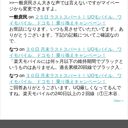
>>一般庶民さん大きな声では言えないですがマイペー
ジから変更できますよ。
一般庶民
on
２５日 ラストスパート！ UQモバイル、ワ
イモバイル、ドコモ！ 乗り換えキャンペーン！
お世話になります。いつも見させていただいてます。あ
りがとうございます。下記の記載についてご確認なの
で
...
なつ
on
３０日 月末ラストスパート！ UQモバイル、ワ
イモバイル、ドコモ！ 乗り換えキャンペーン！
「楽天モバイルには何ヶ月以下の維持期間でブラックと
いうものはありません。過去累積20回線でブラック入
...
なつ
on
３０日 月末ラストスパート！ UQモバイル、ワ
イモバイル、ドコモ！ 乗り換えキャンペーン！
ご回答ありがとうございます。UQ厳しくなってるんで
すね。楽天モバイルの240日以上の２回線（①三木谷
...
Older »