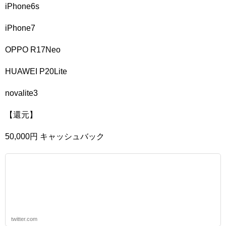
iPhone6s
iPhone7
OPPO R17Neo
HUAWEI P20Lite
novalite3
【還元】
50,000円 キャッシュバック
twitter.com