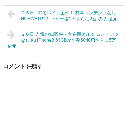
２５日 UQモバイル案件！ 有料コンテンツなし
HUAWEI P20 liteが一括0円さらに2台で2万還元
２６日 人気のau案件７台在庫追加！ コンテンツ
なし au iPhone8 64GBが分割5040円さらに5万
還元
コメントを残す