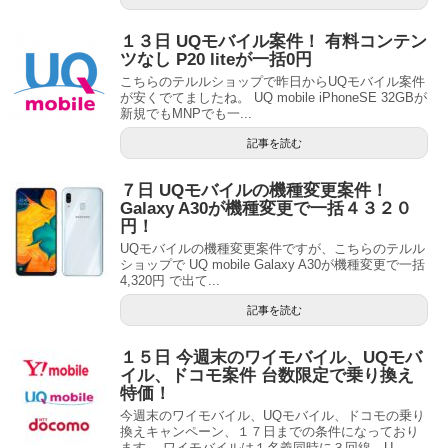
１３日 UQモバイル案件！ 有料コンテン
ツなし P20 liteが一括0円
こちらのテルルショップで昨日からUQモバイル案件
が安くでてましたね。 UQ mobile iPhoneSE 32GBが
新規でもMNPでも一...
記事を読む
７日 UQモバイルの機種変更案件！
Galaxy A30が機種変更で一括４３２０
円！
UQモバイルの機種変更案件ですが、こちらのテルル
ショップで UQ mobile Galaxy A30が機種変更で一括
4,320円 で出て...
記事を読む
１５日 今週末のワイモバイル、UQモバ
イル、ドコモ案件 台数限定で乗り換え
特価！
今週末のワイモバイル、UQモバイル、ドコモの乗り
換えキャンペーン、１７日までの条件になっており
ます。 ワイモバイルは１名義同時に３回線、U...