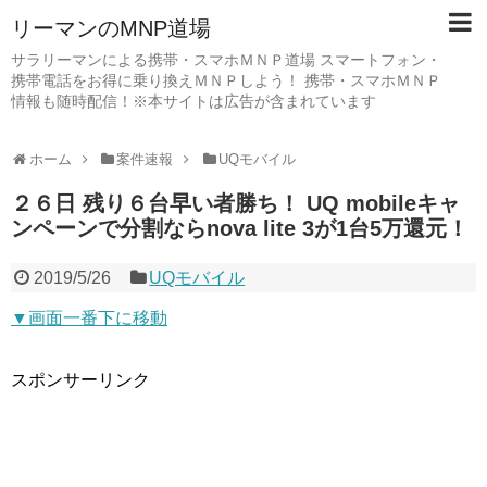
リーマンのMNP道場
サラリーマンによる携帯・スマホＭＮＰ道場 スマートフォン・
携帯電話をお得に乗り換えＭＮＰしよう！ 携帯・スマホＭＮＰ
情報も随時配信！※本サイトは広告が含まれています
ホーム
案件速報
UQモバイル
２６日 残り６台早い者勝ち！ UQ mobileキャ
ンペーンで分割ならnova lite 3が1台5万還元！
2019/5/26
UQモバイル
▼画面一番下に移動
スポンサーリンク