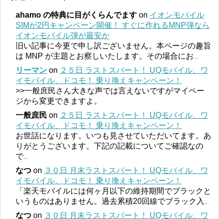
ahamo の特典に目がくらんでます
on
イオンモバイル
SIMが2円キャンペーン開催！ すぐに作れるMNP弾なら
イオンモバイル弾が最安か
旧い記事に今更で申し訳ございません。本ページの趣旨
は MNP が主題とお察しいたします。その場合にお
...
リーマン
on
２５日 ラストスパート！ UQモバイル、ワ
イモバイル、ドコモ！ 乗り換えキャンペーン！
>>一般庶民さん大きな声では言えないですがマイペー
ジから変更できますよ。
一般庶民
on
２５日 ラストスパート！ UQモバイル、ワ
イモバイル、ドコモ！ 乗り換えキャンペーン！
お世話になります。いつも見させていただいてます。あ
りがとうございます。下記の記載についてご確認なの
で
...
なつ
on
３０日 月末ラストスパート！ UQモバイル、ワ
イモバイル、ドコモ！ 乗り換えキャンペーン！
「楽天モバイルには何ヶ月以下の維持期間でブラックと
いうものはありません。過去累積20回線でブラック入
...
なつ
on
３０日 月末ラストスパート！ UQモバイル、ワ