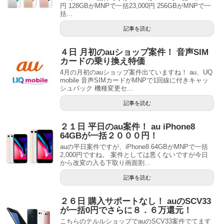
円 128GBがMNPで一括23,000円 256GBがMNPで一
括...
記事を読む
４日 月初のauショップ案件！ 音声SIM
カードの乗り換え特価
4月の月初のauショップ案件出ていますね！ au、UQ
mobile 音声SIMカードがMNPで1回線に付きキャッ
シュバック 機種変更セ...
記事を読む
２１日 平日のau案件！ au iPhone8
64GBが一括２０００円！
auの平日案件ですが、iPhone8 64GBがMNPで一括
2,000円ですね。 案件としては悪くないですが今日
から改変の入る下取り画面割...
記事を読む
２６日 購入サポートなし！ auのSCV33
が一括0円でさらに８．６万還元！
こちらのテルルショップでauのSCV33案件でてます