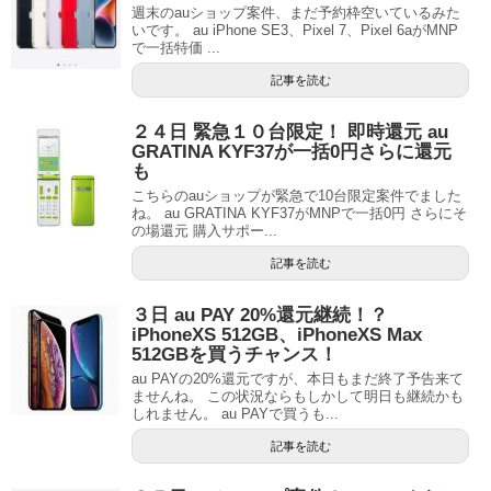
週末のauショップ案件、まだ予約枠空いているみた
いです。 au iPhone SE3、Pixel 7、Pixel 6aがMNP
で一括特価 ...
記事を読む
２４日 緊急１０台限定！ 即時還元 au
GRATINA KYF37が一括0円さらに還元
も
こちらのauショップが緊急で10台限定案件でました
ね。 au GRATINA KYF37がMNPで一括0円 さらにそ
の場還元 購入サポー...
記事を読む
３日 au PAY 20%還元継続！？
iPhoneXS 512GB、iPhoneXS Max
512GBを買うチャンス！
au PAYの20%還元ですが、本日もまだ終了予告来て
ませんね。 この状況ならもしかして明日も継続かも
しれません。 au PAYで買うも...
記事を読む