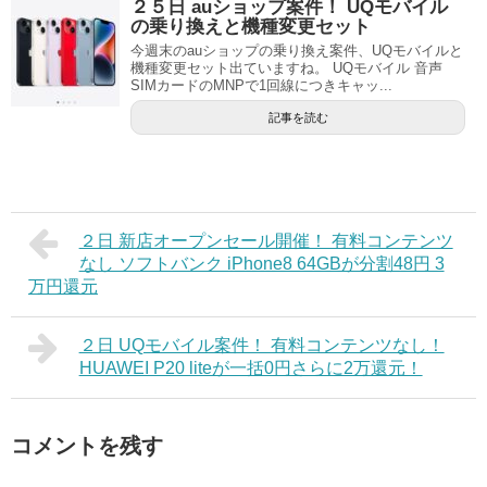
２５日 auショップ案件！ UQモバイル
の乗り換えと機種変更セット
今週末のauショップの乗り換え案件、UQモバイルと
機種変更セット出ていますね。 UQモバイル 音声
SIMカードのMNPで1回線につきキャッ...
記事を読む
２日 新店オープンセール開催！ 有料コンテンツ
なし ソフトバンク iPhone8 64GBが分割48円 3
万円還元
２日 UQモバイル案件！ 有料コンテンツなし！
HUAWEI P20 liteが一括0円さらに2万還元！
コメントを残す