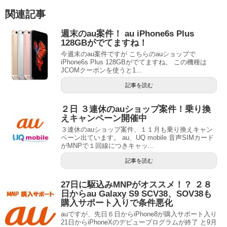
関連記事
週末のau案件！ au iPhone6s Plus
128GBがでてますね！
今週末のau案件ですが こちらのauショップで
iPhone6s Plus 128GBがでてますね。 この機種は
JCOMクーポンを使うと1...
記事を読む
２日 ３連休のauショップ案件！乗り換
えキャンペーン開催中
３連休のauショップ案件、１１月も乗り換えキャン
ペーン出ています。 au、UQ mobile 音声SIMカード
がMNPで１回線につきキャッ...
記事を読む
27日に駆込みMNPがオススメ！？ ２８
日からau Galaxy S9 SCV38、SOV38も
購入サポート入りで条件悪化
auですが、先日６日からiPhone8が購入サポート入り
21日からiPhoneXのデビュープログラムが終了 と9月