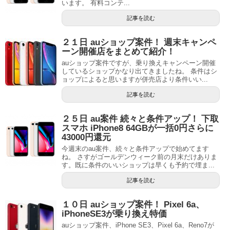
います。 有料コンテ...
記事を読む
２１日 auショップ案件！ 週末キャンペ
ーン開催店をまとめて紹介！
auショップ案件ですが、乗り換えキャンペーン開催
しているショップかなり出てきましたね。 条件はシ
ョップによると思いますが併売店より条件いい...
記事を読む
２５日 au案件 続々と条件アップ！ 下取
スマホ iPhone8 64GBが一括0円さらに
43000円還元
今週末のau案件、続々と条件アップで始めてます
ね。 さすがゴールデンウィーク前の月末だけありま
す。既に条件のいいショップは早くも予約で埋ま...
記事を読む
１０日 auショップ案件！ Pixel 6a、
iPhoneSE3が乗り換え特価
auショップ案件、iPhone SE3、Pixel 6a、Reno7が