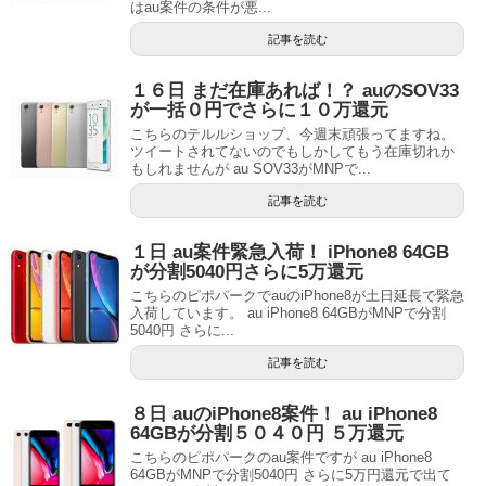
はau案件の条件が悪...
記事を読む
１６日 まだ在庫あれば！？ auのSOV33
が一括０円でさらに１０万還元
こちらのテルルショップ、今週末頑張ってますね。
ツイートされてないのでもしかしてもう在庫切れか
もしれませんが au SOV33がMNPで...
記事を読む
１日 au案件緊急入荷！ iPhone8 64GB
が分割5040円さらに5万還元
こちらのピポパークでauのiPhone8が土日延長で緊急
入荷しています。 au iPhone8 64GBがMNPで分割
5040円 さらに...
記事を読む
８日 auのiPhone8案件！ au iPhone8
64GBが分割５０４０円 ５万還元
こちらのピポパークのau案件ですが au iPhone8
64GBがMNPで分割5040円 さらに5万円還元で出て