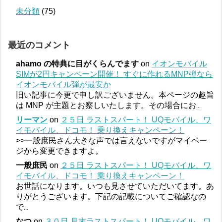
未分類
(75)
最近のコメント
ahamo の特典に目がくらんでます
on
イオンモバイル
SIMが2円キャンペーン開催！ すぐに作れるMNP弾なら
イオンモバイル弾が最安か
旧い記事に今更で申し訳ございません。本ページの趣旨
は MNP が主題とお察しいたします。その場合にお
...
リーマン
on
２５日 ラストスパート！ UQモバイル、ワ
イモバイル、ドコモ！ 乗り換えキャンペーン！
>>一般庶民さん大きな声では言えないですがマイペー
ジから変更できますよ。
一般庶民
on
２５日 ラストスパート！ UQモバイル、ワ
イモバイル、ドコモ！ 乗り換えキャンペーン！
お世話になります。いつも見させていただいてます。あ
りがとうございます。下記の記載についてご確認なの
で
...
なつ
on
３０日 月末ラストスパート！ UQモバイル、ワ