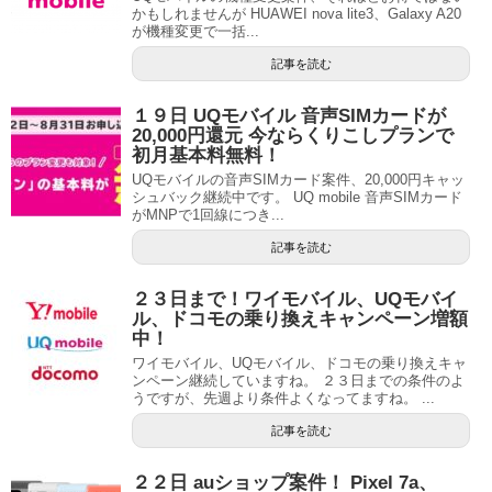
かもしれませんが HUAWEI nova lite3、Galaxy A20
が機種変更で一括...
記事を読む
１９日 UQモバイル 音声SIMカードが
20,000円還元 今ならくりこしプランで
初月基本料無料！
UQモバイルの音声SIMカード案件、20,000円キャッ
シュバック継続中です。 UQ mobile 音声SIMカード
がMNPで1回線につき...
記事を読む
２３日まで！ワイモバイル、UQモバイ
ル、ドコモの乗り換えキャンペーン増額
中！
ワイモバイル、UQモバイル、ドコモの乗り換えキャ
ンペーン継続していますね。 ２３日までの条件のよ
うですが、先週より条件よくなってますね。 ...
記事を読む
２２日 auショップ案件！ Pixel 7a、