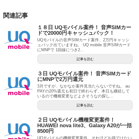
関連記事
１８日 UQモバイル案件！ 音声SIMカー
ドで20000円キャッシュバック！
UQモバイルの音声SIMカード案件、2万円キャッシ
ュバック出ていますね。 UQ mobile 音声SIMカード
にMNPで 1回線につき2...
記事を読む
３日 UQモバイル案件！ 音声SIMカード
にMNPで2万円還元
3月ですが、なかなか案件見当たらないですね。 au
PAYの20%還元も初日で終わらず、本日も継続して
いるので機種変更などよさそうなの探し...
記事を読む
２日 UQモバイル機種変更案件！
HUAWEI nova lite3、Galaxy A20が一括
8500円
UQモバイルの機種変更案件、それほどお得ではない