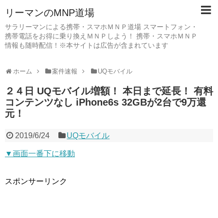
リーマンのMNP道場
サラリーマンによる携帯・スマホＭＮＰ道場 スマートフォン・
携帯電話をお得に乗り換えＭＮＰしよう！ 携帯・スマホＭＮＰ
情報も随時配信！※本サイトは広告が含まれています
ホーム
案件速報
UQモバイル
２４日 UQモバイル増額！ 本日まで延長！ 有料
コンテンツなし iPhone6s 32GBが2台で9万還
元！
2019/6/24
UQモバイル
▼画面一番下に移動
スポンサーリンク