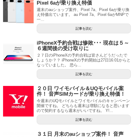
Pixel 6aが乗り換え特価
週末のauショップ案件、Pixel 7a、Pixel 6aが乗り換
え特価出ています。 au Pixel 7a、Pixel 6aがMNPで
一...
記事を読む
iPhoneX予約合戦は惨敗･･･ 現在は５～
６週間後の受け取りに
２７日のiPhoneXの予約合戦は皆さんどうだったで
しょうか？？ iPhoneXの予約開始は27日16:01からと
なっていました。 恐ら...
記事を読む
２０日 ワイモバイル＆UQモバイル案
件！ 音声SIMカードが乗り換え特価！
今週末のUQモバイルとワイモバイルのキャンペーン
開催ですね。 どちらも週末は増額になると思います
ので契約するなら週末がいいですね。 Y!...
記事を読む
３１日 月末のauショップ案件！ 音声