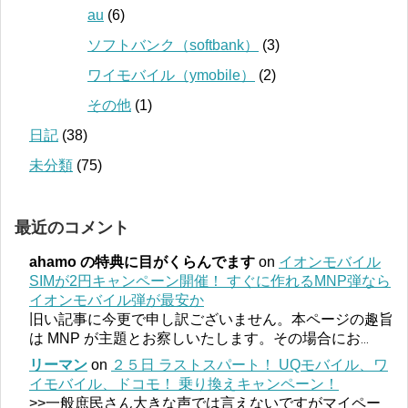
au
(6)
ソフトバンク（softbank）
(3)
ワイモバイル（ymobile）
(2)
その他
(1)
日記
(38)
未分類
(75)
最近のコメント
ahamo の特典に目がくらんでます
on
イオンモバイル
SIMが2円キャンペーン開催！ すぐに作れるMNP弾なら
イオンモバイル弾が最安か
旧い記事に今更で申し訳ございません。本ページの趣旨
は MNP が主題とお察しいたします。その場合にお
...
リーマン
on
２５日 ラストスパート！ UQモバイル、ワ
イモバイル、ドコモ！ 乗り換えキャンペーン！
>>一般庶民さん大きな声では言えないですがマイペー