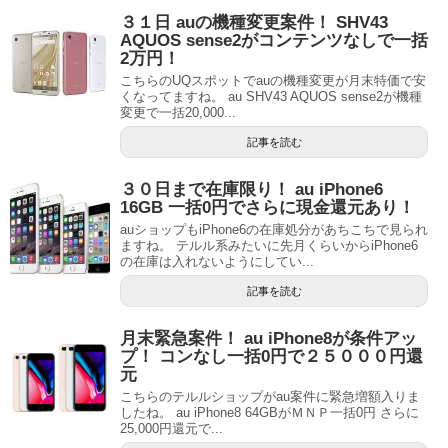
３１日 auの機種変更案件！ SHV43
AQUOS sense2がコンテンツなしで一括
2万円！
こちらのUQスポットでauの機種変更が月末特価で安
くなってますね。 au SHV43 AQUOS sense2が機種
変更で一括20,000...
記事を読む
３０日まで在庫限り！ au iPhone6
16GB 一括0円でさらに現金還元あり！
auショップもiPhone6の在庫処分があちこちで見られ
ますね。 テルル系みたいに先月くらいからiPhone6
の在庫は入れないようにしてい...
記事を読む
月末緊急案件！ au iPhone8が条件アッ
プ！ コンなし一括0円で２５０００円還
元
こちらのテルルショップがau案件に緊急増額入りま
したね。 au iPhone8 64GBがＭＮＰ一括0円 さらに
25,000円還元で...