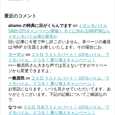
最近のコメント
ahamo の特典に目がくらんでます
on
イオンモバイル
SIMが2円キャンペーン開催！ すぐに作れるMNP弾なら
イオンモバイル弾が最安か
旧い記事に今更で申し訳ございません。本ページの趣旨
は MNP が主題とお察しいたします。その場合にお
...
リーマン
on
２５日 ラストスパート！ UQモバイル、ワ
イモバイル、ドコモ！ 乗り換えキャンペーン！
>>一般庶民さん大きな声では言えないですがマイペー
ジから変更できますよ。
一般庶民
on
２５日 ラストスパート！ UQモバイル、ワ
イモバイル、ドコモ！ 乗り換えキャンペーン！
お世話になります。いつも見させていただいてます。あ
りがとうございます。下記の記載についてご確認なの
で
...
なつ
on
３０日 月末ラストスパート！ UQモバイル、ワ
イモバイル、ドコモ！ 乗り換えキャンペーン！