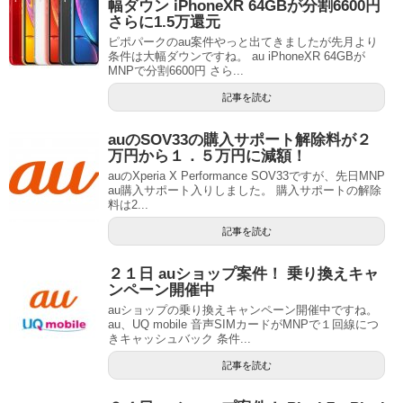
幅ダウン iPhoneXR 64GBが分割6600円
さらに1.5万還元
ピポパークのau案件やっと出てきましたが先月より
条件は大幅ダウンですね。 au iPhoneXR 64GBが
MNPで分割6600円 さら...
記事を読む
auのSOV33の購入サポート解除料が２
万円から１．５万円に減額！
auのXperia X Performance SOV33ですが、先日MNP
au購入サポート入りしました。 購入サポートの解除
料は2...
記事を読む
２１日 auショップ案件！ 乗り換えキャ
ンペーン開催中
auショップの乗り換えキャンペーン開催中ですね。
au、UQ mobile 音声SIMカードがMNPで１回線につ
きキャッシュバック 条件...
記事を読む