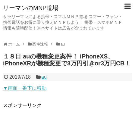
リーマンのMNP道場
サラリーマンによる携帯・スマホＭＮＰ道場 スマートフォン・
携帯電話をお得に乗り換えＭＮＰしよう！ 携帯・スマホＭＮＰ
情報も随時配信！※本サイトは広告が含まれています
ホーム
案件速報
au
１８日 auの機種変更案件！ iPhoneXS、
iPhoneXRが機種変更で3万円引きor3万円CB！
2019/7/18
au
▼画面一番下に移動
スポンサーリンク