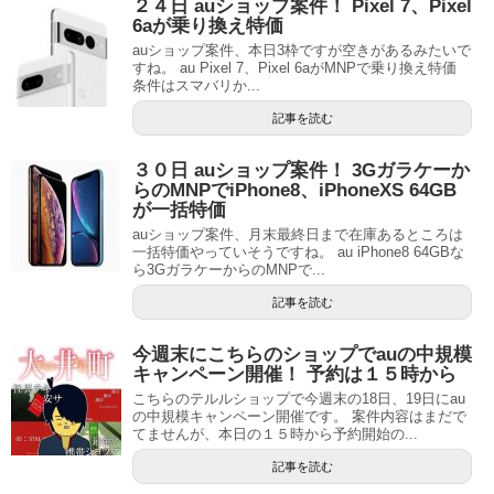
２４日 auショップ案件！ Pixel 7、Pixel
6aが乗り換え特価
auショップ案件、本日3枠ですが空きがあるみたいで
すね。 au Pixel 7、Pixel 6aがMNPで乗り換え特価
条件はスマバリか...
記事を読む
３０日 auショップ案件！ 3Gガラケーか
らのMNPでiPhone8、iPhoneXS 64GB
が一括特価
auショップ案件、月末最終日まで在庫あるところは
一括特価やっていそうですね。 au iPhone8 64GBな
ら3GガラケーからのMNPで...
記事を読む
今週末にこちらのショップでauの中規模
キャンペーン開催！ 予約は１５時から
こちらのテルルショップで今週末の18日、19日にau
の中規模キャンペーン開催です。 案件内容はまだで
てませんが、本日の１５時から予約開始の...
記事を読む