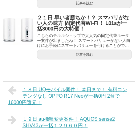
記事を読む
２１日 早い者勝ちか！？ スマバリがな
い人の味方 固定代替Wi-Fi！ L01sが一
括8000円の大特価！
こちらのテルルショップで大人気の固定代替ルータ
ー案件が出ましたね！ スマートバリューがない人向
けにお手軽にスマートバリューを付けることがで...
記事を読む
１８日 UQモバイル案件！ 本日まで！ 有料コン
テンツなし OPPO R17 Neoが一括0円 2台で
16000円還元！
１９日 au機種変更案件！ AQUOS sense2
SHV43が一括１２９６０円！