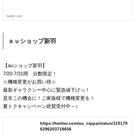
twitter.com
ａｕショップ新羽
【auショップ新羽】
7/20-7/31間 台数限定！
☆機種変更がお買い得☆
最新ギャラクシー中心に緊急値下げっ！
是非この機会に！ご家族様で機種変更を！
夏トクキャンペーン絶賛受付中～♪
https://twitter.com/au_nippa/status/115179
6296203718656