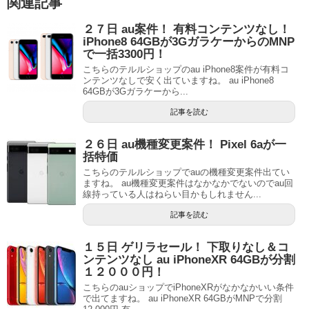
関連記事
２７日 au案件！ 有料コンテンツなし！
iPhone8 64GBが3GガラケーからのMNP
で一括3300円！
こちらのテルルショップのau iPhone8案件が有料コ
ンテンツなしで安く出ていますね。 au iPhone8
64GBが3Gガラケーから...
記事を読む
２６日 au機種変更案件！ Pixel 6aが一
括特価
こちらのテルルショップでauの機種変更案件出てい
ますね。 au機種変更案件はなかなかでないのでau回
線持っている人はねらい目かもしれません...
記事を読む
１５日 ゲリラセール！ 下取りなし＆コ
ンテンツなし au iPhoneXR 64GBが分割
１２０００円！
こちらのauショップでiPhoneXRがなかなかいい条件
で出てますね。 au iPhoneXR 64GBがMNPで分割