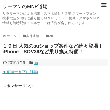
リーマンのMNP道場
サラリーマンによる携帯・スマホＭＮＰ道場 スマートフォン・
携帯電話をお得に乗り換えＭＮＰしよう！ 携帯・スマホＭＮＰ
情報も随時配信！※本サイトは広告が含まれています
ホーム
案件速報
au
１９日 人気のauショップ案件など続々登場！
iPhone、SOV39など乗り換え特価！
2019/7/19
au
▼画面一番下に移動
スポンサーリンク