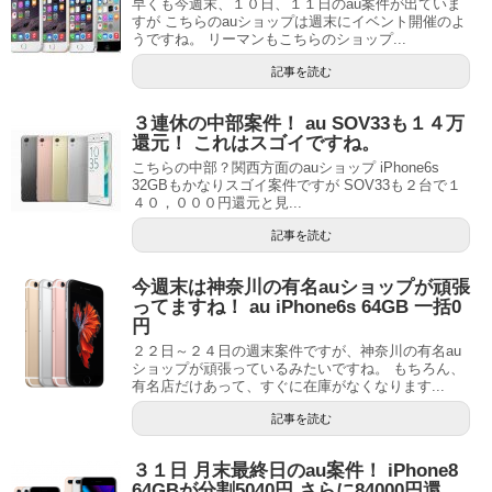
早くも今週末、１０日、１１日のau案件が出ていま
すが こちらのauショップは週末にイベント開催のよ
うですね。 リーマンもこちらのショップ...
記事を読む
３連休の中部案件！ au SOV33も１４万
還元！ これはスゴイですね。
こちらの中部？関西方面のauショップ iPhone6s
32GBもかなりスゴイ案件ですが SOV33も２台で１
４０，０００円還元と見...
記事を読む
今週末は神奈川の有名auショップが頑張
ってますね！ au iPhone6s 64GB 一括0
円
２２日～２４日の週末案件ですが、神奈川の有名au
ショップが頑張っているみたいですね。 もちろん、
有名店だけあって、すぐに在庫がなくなります...
記事を読む
３１日 月末最終日のau案件！ iPhone8
64GBが分割5040円 さらに84000円還