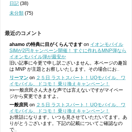
日記
(38)
未分類
(75)
最近のコメント
ahamo の特典に目がくらんでます
on
イオンモバイル
SIMが2円キャンペーン開催！ すぐに作れるMNP弾なら
イオンモバイル弾が最安か
旧い記事に今更で申し訳ございません。本ページの趣旨
は MNP が主題とお察しいたします。その場合にお
...
リーマン
on
２５日 ラストスパート！ UQモバイル、ワ
イモバイル、ドコモ！ 乗り換えキャンペーン！
>>一般庶民さん大きな声では言えないですがマイペー
ジから変更できますよ。
一般庶民
on
２５日 ラストスパート！ UQモバイル、ワ
イモバイル、ドコモ！ 乗り換えキャンペーン！
お世話になります。いつも見させていただいてます。あ
りがとうございます。下記の記載についてご確認なの
で
...