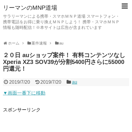
リーマンのMNP道場
サラリーマンによる携帯・スマホＭＮＰ道場 スマートフォン・
携帯電話をお得に乗り換えＭＮＰしよう！ 携帯・スマホＭＮＰ
情報も随時配信！※本サイトは広告が含まれています
ホーム
案件速報
au
２０日 auショップ案件！ 有料コンテンツなし
Xperia XZ3 SOV39が分割5400円さらに55000
円還元！
2019/7/20
2019/7/20
au
▼画面一番下に移動
スポンサーリンク