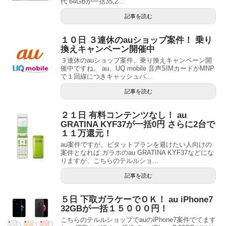
代 64GBが一括35,2...
記事を読む
１０日 ３連休のauショップ案件！ 乗り
換えキャンペーン開催中
３連休のauショップ案件、乗り換えキャンペーン開
催中ですね。 au、UQ mobile 音声SIMカードがMNP
で１回線につきキャッシュバ...
記事を読む
２１日 有料コンテンツなし！ au
GRATINA KYF37が一括0円 さらに2台で
１１万還元！
au案件ですが、ピタットプランを避けたい人向けの
案件となれば ガラホのau GRATINA KYF37などにな
りますが、こちらのテルルショ...
記事を読む
５日 下取ガラケーでＯＫ！ au iPhone7
32GBが一括１５０００円！
こちらのテルルショップでauのiPhone7案件でてます