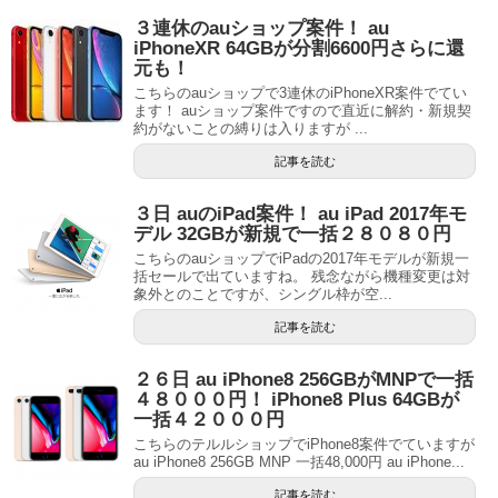
３連休のauショップ案件！ au
iPhoneXR 64GBが分割6600円さらに還
元も！
こちらのauショップで3連休のiPhoneXR案件でてい
ます！ auショップ案件ですので直近に解約・新規契
約がないことの縛りは入りますが ...
記事を読む
３日 auのiPad案件！ au iPad 2017年モ
デル 32GBが新規で一括２８０８０円
こちらのauショップでiPadの2017年モデルが新規一
括セールで出ていますね。 残念ながら機種変更は対
象外とのことですが、シングル枠が空...
記事を読む
２６日 au iPhone8 256GBがMNPで一括
４８０００円！ iPhone8 Plus 64GBが
一括４２０００円
こちらのテルルショップでiPhone8案件でていますが
au iPhone8 256GB MNP 一括48,000円 au iPhone...
記事を読む