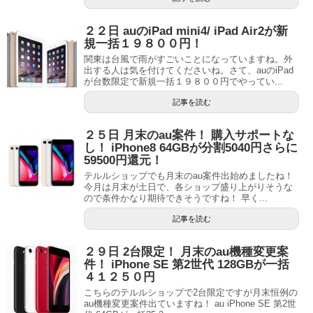
２２日 auのiPad mini4/ iPad Air2が新
規一括１９８００円！
関東は台風で雨がすごいことになっていますね。外
出する人は気を付けてくださいね。さて、auのiPad
が台数限定で新規一括１９８００円でやってい...
記事を読む
２５日 月末のau案件！ 購入サポートな
し！ iPhone8 64GBが分割5040円さらに
59500円還元！
テルルショップでも月末のau案件出始めましたね！
今月は月末が土日で、各ショップ盛り上がりそうな
ので条件かなり期待できそうですね！ 早く...
記事を読む
２９日 2台限定！ 月末のau機種変更案
件！ iPhone SE 第2世代 128GBが一括
４１２５０円
こちらのテルルショップで2台限定ですが月末恒例の
au機種変更案件出ていますね！ au iPhone SE 第2世