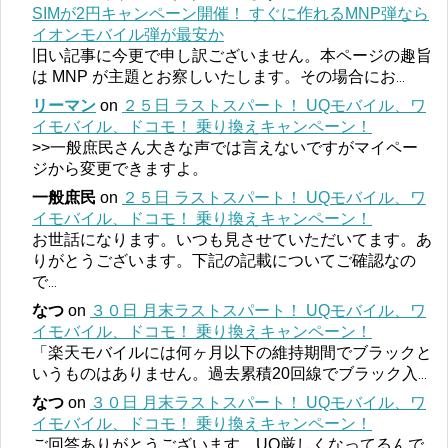
SIMが2円キャンペーン開催！ すぐに作れるMNP弾なら
イオンモバイル弾が最安か
旧い記事に今更で申し訳ございません。本ページの趣旨
は MNP が主題とお察しいたします。その場合にお
...
リーマン
on
２５日 ラストスパート！ UQモバイル、ワ
イモバイル、ドコモ！ 乗り換えキャンペーン！
>>一般庶民さん大きな声では言えないですがマイペー
ジから変更できますよ。
一般庶民
on
２５日 ラストスパート！ UQモバイル、ワ
イモバイル、ドコモ！ 乗り換えキャンペーン！
お世話になります。いつも見させていただいてます。あ
りがとうございます。下記の記載についてご確認なの
で
...
なつ
on
３０日 月末ラストスパート！ UQモバイル、ワ
イモバイル、ドコモ！ 乗り換えキャンペーン！
「楽天モバイルには何ヶ月以下の維持期間でブラックと
いうものはありません。過去累積20回線でブラック入
...
なつ
on
３０日 月末ラストスパート！ UQモバイル、ワ
イモバイル、ドコモ！ 乗り換えキャンペーン！
ご回答ありがとうございます。UQ厳しくなってるんで