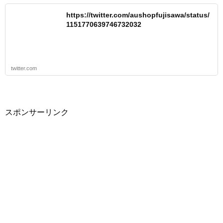
https://twitter.com/aushopfujisawa/status/
1151770639746732032
twitter.com
スポンサーリンク