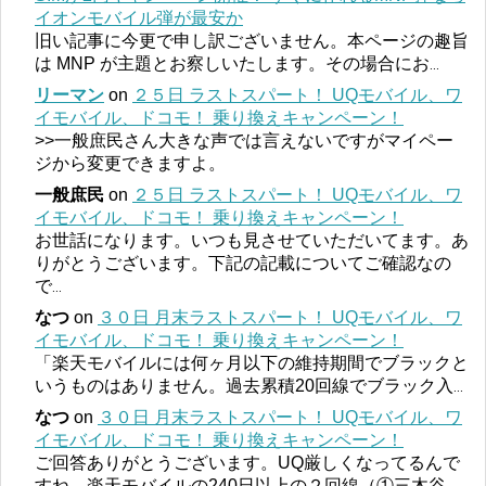
イオンモバイル弾が最安か
旧い記事に今更で申し訳ございません。本ページの趣旨
は MNP が主題とお察しいたします。その場合にお
...
リーマン
on
２５日 ラストスパート！ UQモバイル、ワ
イモバイル、ドコモ！ 乗り換えキャンペーン！
>>一般庶民さん大きな声では言えないですがマイペー
ジから変更できますよ。
一般庶民
on
２５日 ラストスパート！ UQモバイル、ワ
イモバイル、ドコモ！ 乗り換えキャンペーン！
お世話になります。いつも見させていただいてます。あ
りがとうございます。下記の記載についてご確認なの
で
...
なつ
on
３０日 月末ラストスパート！ UQモバイル、ワ
イモバイル、ドコモ！ 乗り換えキャンペーン！
「楽天モバイルには何ヶ月以下の維持期間でブラックと
いうものはありません。過去累積20回線でブラック入
...
なつ
on
３０日 月末ラストスパート！ UQモバイル、ワ
イモバイル、ドコモ！ 乗り換えキャンペーン！
ご回答ありがとうございます。UQ厳しくなってるんで
すね。楽天モバイルの240日以上の２回線（①三木谷