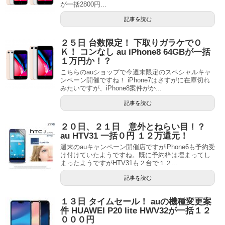
が一括2800円...
記事を読む
２５日 台数限定！ 下取りガラケでＯ
Ｋ！ コンなし au iPhone8 64GBが一括
１万円か！？
こちらのauショップで今週末限定のスペシャルキャ
ンペーン開催ですね！ iPhone7はさすがに在庫切れ
みたいですが、iPhone8案件がか...
記事を読む
２０日、２１日 意外とねらい目！？
au HTV31 一括０円 １２万還元！
週末のauキャンペーン開催店ですがiPhone6も予約受
け付けていたようですね。既に予約枠は埋まってし
まったようですがHTV31も２台で１２...
記事を読む
１３日 タイムセール！ auの機種変更案
件 HUAWEI P20 lite HWV32が一括１２
０００円