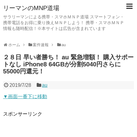
リーマンのMNP道場
サラリーマンによる携帯・スマホＭＮＰ道場 スマートフォン・
携帯電話をお得に乗り換えＭＮＰしよう！ 携帯・スマホＭＮＰ
情報も随時配信！※本サイトは広告が含まれています
ホーム
案件速報
au
２８日 早い者勝ち！ au 緊急増額！ 購入サポー
トなし iPhone8 64GBが分割5040円さらに
55000円還元！
2019/7/28
au
▼画面一番下に移動
スポンサーリンク