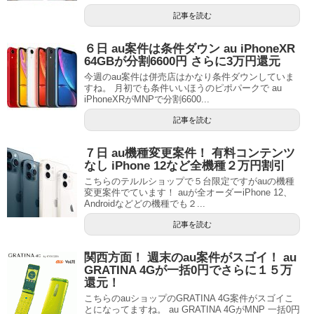
記事を読む
６日 au案件は条件ダウン au iPhoneXR
64GBが分割6600円 さらに3万円還元
今週のau案件は併売店はかなり条件ダウンしていま
すね。 月初でも条件いいほうのピポパークで au
iPhoneXRがMNPで分割6600...
記事を読む
７日 au機種変更案件！ 有料コンテンツ
なし iPhone 12など全機種２万円割引
こちらのテルルショップで５台限定ですがauの機種
変更案件でています！ auが全オーダーiPhone 12、
Androidなどどの機種でも２...
記事を読む
関西方面！ 週末のau案件がスゴイ！ au
GRATINA 4Gが一括0円でさらに１５万
還元！
こちらのauショップのGRATINA 4G案件がスゴイこ
とになってますね。 au GRATINA 4GがMNP 一括0円