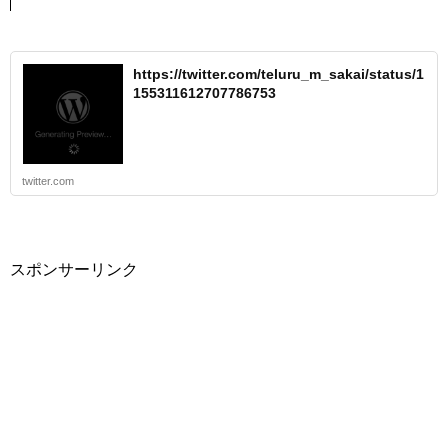
https://twitter.com/teluru_m_sakai/status/1
155311612707786753
twitter.com
スポンサーリンク