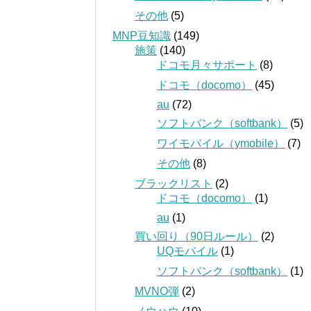
その他
(5)
MNP豆知識
(149)
施策
(140)
ドコモ月々サポート
(8)
ドコモ（docomo）
(45)
au
(72)
ソフトバンク（softbank）
(5)
ワイモバイル（ymobile）
(7)
その他
(8)
ブラックリスト
(2)
ドコモ（docomo）
(1)
au
(1)
買い回り（90日ルール）
(2)
UQモバイル
(1)
ソフトバンク（softbank）
(1)
MVNO弾
(2)