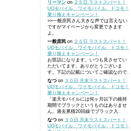
リーマン
on
２５日 ラストスパート！
UQモバイル、ワイモバイル、ドコモ！
乗り換えキャンペーン！
>>一般庶民さん大きな声では言えない
ですがマイページから変更できます
よ。
一般庶民
on
２５日 ラストスパート！
UQモバイル、ワイモバイル、ドコモ！
乗り換えキャンペーン！
お世話になります。いつも見させてい
ただいてます。ありがとうございま
す。下記の記載についてご確認なので
...
なつ
on
３０日 月末ラストスパート！
UQモバイル、ワイモバイル、ドコモ！
乗り換えキャンペーン！
「楽天モバイルには何ヶ月以下の維持
期間でブラックというものはありませ
ん。過去累積20回線でブラック入
...
なつ
on
３０日 月末ラストスパート！
UQモバイル、ワイモバイル、ドコモ！