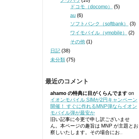
ノウハウ
(10)
ドコモ（docomo）
(5)
au
(6)
ソフトバンク（softbank）
(3)
ワイモバイル（ymobile）
(2)
その他
(1)
日記
(38)
未分類
(75)
最近のコメント
ahamo の特典に目がくらんでます
on
イオンモバイル SIMが2円キャンペーン
開催！ すぐに作れるMNP弾ならイオン
モバイル弾が最安か
旧い記事に今更で申し訳ございませ
ん。本ページの趣旨は MNP が主題とお
察しいたします。その場合にお
...