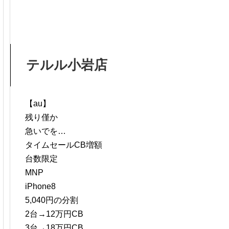
テルル小岩店
【au】
残り僅か
急いでを…
タイムセールCB増額
台数限定
MNP
iPhone8
5,040円の分割
2台→12万円CB
3台→18万円CB