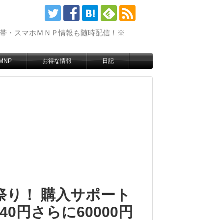
携帯・スマホＭＮＰ情報も随時配信！※
MNP
お得な情報
日記
祭り！ 購入サポート
040円さらに60000円