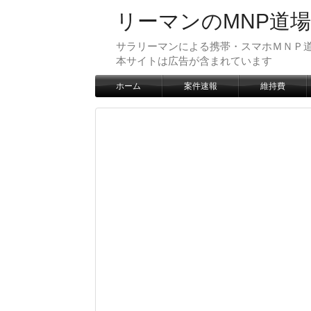
リーマンのMNP道場
サラリーマンによる携帯・スマホＭＮＰ道
本サイトは広告が含まれています
ホーム
案件速報
維持費