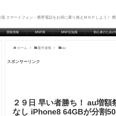
場 スマートフォン・携帯電話をお得に乗り換えＭＮＰしよう！ 
買取情報
MNP弾
MNP豆知識
初心者のための
ホーム
案件速報
au
スポンサーリンク
２９日 早い者勝ち！ au増額
なし iPhone8 64GBが分割5