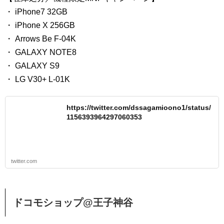
・ iPhone7 32GB
・ iPhone X 256GB
・ Arrows Be F-04K
・ GALAXY NOTE8
・ GALAXY S9
・ LG V30+ L-01K
https://twitter.com/dssagamioono1/status/
1156393964297060353
twitter.com
ドコモショップ@王子神谷