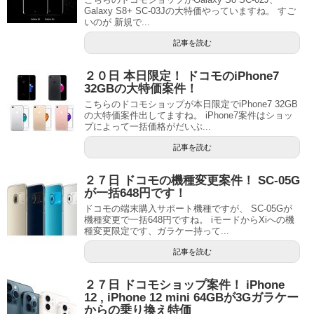
Galaxy S8+ SC-03Jの大特価やっていますね。 すご
いのが 新規で...
記事を読む
２０日 本日限定！ ドコモのiPhone7
32GBの大特価案件！
こちらのドコモショップが本日限定でiPhone7 32GB
の大特価案件出してますね。 iPhone7案件はショッ
プによって一括価格がだいぶ...
記事を読む
２７日 ドコモの機種変更案件！ SC-05G
が一括648円です！
ドコモの端末購入サポート機種ですが、 SC-05Gが
機種変更で一括648円ですね。 iモードからXiへの機
種変更限定です、ガラケー持って...
記事を読む
２７日 ドコモショップ案件！ iPhone
12 , iPhone 12 mini 64GBが3Gガラケー
からの乗り換え特価