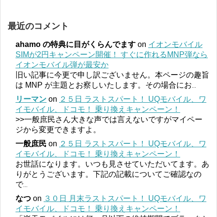
最近のコメント
ahamo の特典に目がくらんでます
on
イオンモバイル
SIMが2円キャンペーン開催！ すぐに作れるMNP弾なら
イオンモバイル弾が最安か
旧い記事に今更で申し訳ございません。本ページの趣旨
は MNP が主題とお察しいたします。その場合にお
...
リーマン
on
２５日 ラストスパート！ UQモバイル、ワ
イモバイル、ドコモ！ 乗り換えキャンペーン！
>>一般庶民さん大きな声では言えないですがマイペー
ジから変更できますよ。
一般庶民
on
２５日 ラストスパート！ UQモバイル、ワ
イモバイル、ドコモ！ 乗り換えキャンペーン！
お世話になります。いつも見させていただいてます。あ
りがとうございます。下記の記載についてご確認なの
で
...
なつ
on
３０日 月末ラストスパート！ UQモバイル、ワ
イモバイル、ドコモ！ 乗り換えキャンペーン！