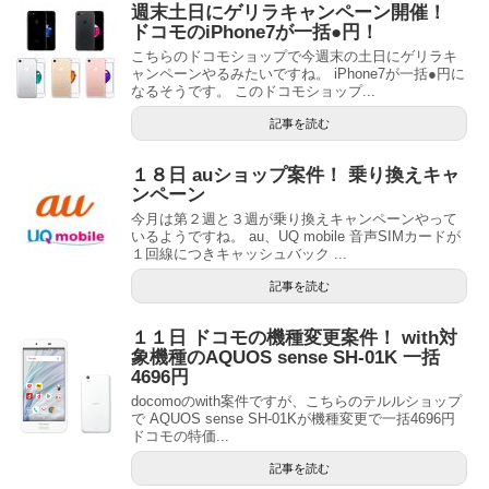
週末土日にゲリラキャンペーン開催！
ドコモのiPhone7が一括●円！
こちらのドコモショップで今週末の土日にゲリラキ
ャンペーンやるみたいですね。 iPhone7が一括●円に
なるそうです。 このドコモショップ...
記事を読む
１８日 auショップ案件！ 乗り換えキャ
ンペーン
今月は第２週と３週が乗り換えキャンペーンやって
いるようですね。 au、UQ mobile 音声SIMカードが
１回線につきキャッシュバック ...
記事を読む
１１日 ドコモの機種変更案件！ with対
象機種のAQUOS sense SH-01K 一括
4696円
docomoのwith案件ですが、こちらのテルルショップ
で AQUOS sense SH-01Kが機種変更で一括4696円
ドコモの特価...
記事を読む