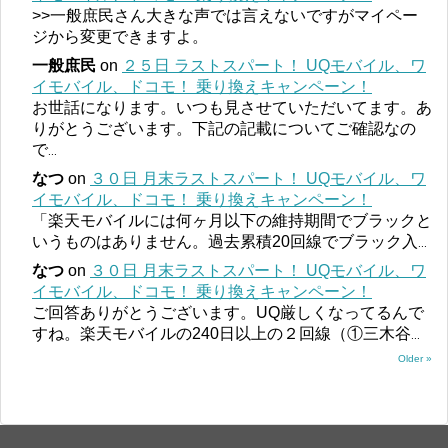
>>一般庶民さん大きな声では言えないですがマイペー
ジから変更できますよ。
一般庶民
on
２５日 ラストスパート！ UQモバイル、ワ
イモバイル、ドコモ！ 乗り換えキャンペーン！
お世話になります。いつも見させていただいてます。あ
りがとうございます。下記の記載についてご確認なの
で
...
なつ
on
３０日 月末ラストスパート！ UQモバイル、ワ
イモバイル、ドコモ！ 乗り換えキャンペーン！
「楽天モバイルには何ヶ月以下の維持期間でブラックと
いうものはありません。過去累積20回線でブラック入
...
なつ
on
３０日 月末ラストスパート！ UQモバイル、ワ
イモバイル、ドコモ！ 乗り換えキャンペーン！
ご回答ありがとうございます。UQ厳しくなってるんで
すね。楽天モバイルの240日以上の２回線（①三木谷
...
Older »