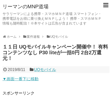
リーマンのMNP道場
サラリーマンによる携帯・スマホＭＮＰ道場 スマートフォン・
携帯電話をお得に乗り換えＭＮＰしよう！ 携帯・スマホＭＮＰ
情報も随時配信！※本サイトは広告が含まれています
ホーム
案件速報
UQモバイル
１１日 UQモバイルキャンペーン開催中！ 有料
コンテンツなし P30 liteが一括0円 2台2万還
元！
2019/8/11
UQモバイル
▼画面一番下に移動
スポンサーリンク