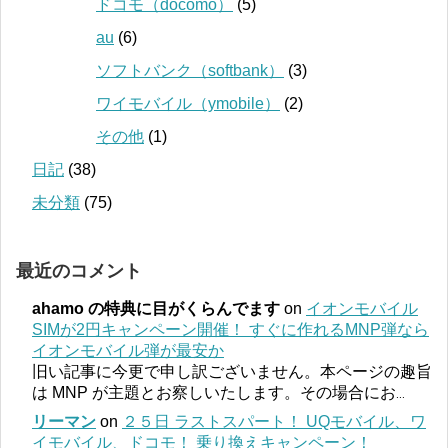
ドコモ（docomo）
(5)
au
(6)
ソフトバンク（softbank）
(3)
ワイモバイル（ymobile）
(2)
その他
(1)
日記
(38)
未分類
(75)
最近のコメント
ahamo の特典に目がくらんでます
on
イオンモバイル
SIMが2円キャンペーン開催！ すぐに作れるMNP弾なら
イオンモバイル弾が最安か
旧い記事に今更で申し訳ございません。本ページの趣旨
は MNP が主題とお察しいたします。その場合にお
...
リーマン
on
２５日 ラストスパート！ UQモバイル、ワ
イモバイル、ドコモ！ 乗り換えキャンペーン！