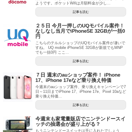
ようです。ポケットWifiは月額料金が少し...
記事を読む
２５日 今月一押しのUQモバイル案件！
なしなし当月でiPhoneSE 32GBが一括0
円
こちらのテルルショップのUQモバイル案件が凄いで
すね。 UQ mobile iPhoneSE 32GBが新規でもMNP
でも一括0円 ここ...
記事を読む
７日 週末のauショップ案件！ iPhone
17、iPhone 17eなど乗り換え特価
今週末のauショップ案件、乗り換えキャンペーンで7
日～11日までiPhone 17、iPhone 17e、Pixel 10aなど
乗り換え特価...
記事を読む
今週末も家電量販店でニンテンドースイ
ッチの抽選会が盛り上がる？
もうニンテンドースイッチは手に入れたでしょう