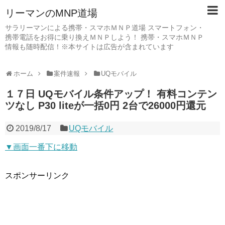
リーマンのMNP道場
サラリーマンによる携帯・スマホＭＮＰ道場 スマートフォン・
携帯電話をお得に乗り換えＭＮＰしよう！ 携帯・スマホＭＮＰ
情報も随時配信！※本サイトは広告が含まれています
ホーム
案件速報
UQモバイル
１７日 UQモバイル条件アップ！ 有料コンテン
ツなし P30 liteが一括0円 2台で26000円還元
2019/8/17
UQモバイル
▼画面一番下に移動
スポンサーリンク