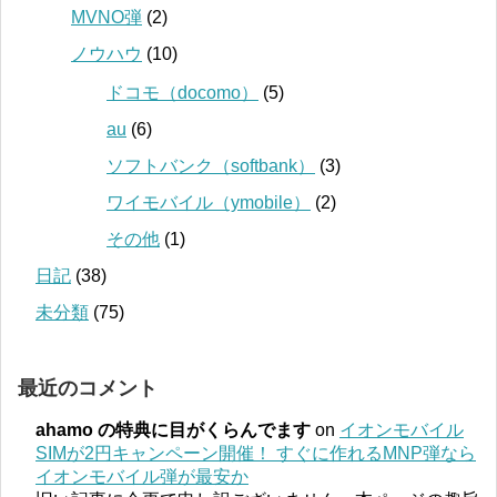
MVNO弾
(2)
ノウハウ
(10)
ドコモ（docomo）
(5)
au
(6)
ソフトバンク（softbank）
(3)
ワイモバイル（ymobile）
(2)
その他
(1)
日記
(38)
未分類
(75)
最近のコメント
ahamo の特典に目がくらんでます
on
イオンモバイル
SIMが2円キャンペーン開催！ すぐに作れるMNP弾なら
イオンモバイル弾が最安か