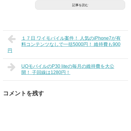
記事を読む
１７日 ワイモバイル案件！ 人気のiPhone7が有
料コンテンツなしで一括5000円！ 維持費も900
円
UQモバイルのP30 liteの毎月の維持費を大公
開！ 子回線は1280円！
コメントを残す