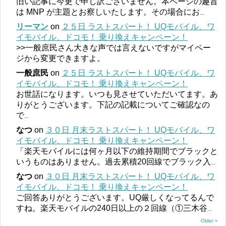
旧い記事に今更で申し訳ございません。本ページの趣旨
は MNP が主題とお察しいたします。その場合にお
...
リーマン
on
２５日 ラストスパート！ UQモバイル、ワ
イモバイル、ドコモ！ 乗り換えキャンペーン！
>>一般庶民さん大きな声では言えないですがマイペー
ジから変更できますよ。
一般庶民
on
２５日 ラストスパート！ UQモバイル、ワ
イモバイル、ドコモ！ 乗り換えキャンペーン！
お世話になります。いつも見させていただいてます。あ
りがとうございます。下記の記載についてご確認なの
で
...
なつ
on
３０日 月末ラストスパート！ UQモバイル、ワ
イモバイル、ドコモ！ 乗り換えキャンペーン！
「楽天モバイルには何ヶ月以下の維持期間でブラックと
いうものはありません。過去累積20回線でブラック入
...
なつ
on
３０日 月末ラストスパート！ UQモバイル、ワ
イモバイル、ドコモ！ 乗り換えキャンペーン！
ご回答ありがとうございます。UQ厳しくなってるんで
すね。楽天モバイルの240日以上の２回線（①三木谷
...
Older »