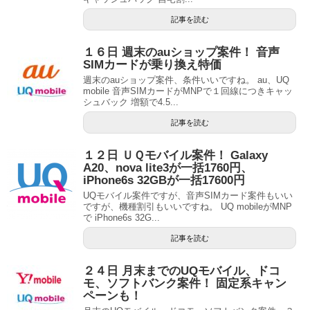
記事を読む
１６日 週末のauショップ案件！ 音声
SIMカードが乗り換え特価
週末のauショップ案件、条件いいですね。 au、UQ
mobile 音声SIMカードがMNPで１回線につきキャッ
シュバック 増額で4.5...
記事を読む
１２日 ＵＱモバイル案件！ Galaxy
A20、nova lite3が一括1760円、
iPhone6s 32GBが一括17600円
UQモバイル案件ですが、音声SIMカード案件もいい
ですが、機種割引もいいですね。 UQ mobileがMNP
で iPhone6s 32G...
記事を読む
２４日 月末までのUQモバイル、ドコ
モ、ソフトバンク案件！ 固定系キャン
ペーンも！