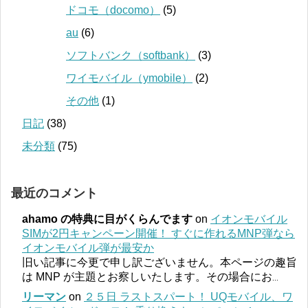
ドコモ（docomo）
(5)
au
(6)
ソフトバンク（softbank）
(3)
ワイモバイル（ymobile）
(2)
その他
(1)
日記
(38)
未分類
(75)
最近のコメント
ahamo の特典に目がくらんでます
on
イオンモバイル
SIMが2円キャンペーン開催！ すぐに作れるMNP弾なら
イオンモバイル弾が最安か
旧い記事に今更で申し訳ございません。本ページの趣旨
は MNP が主題とお察しいたします。その場合にお
...
リーマン
on
２５日 ラストスパート！ UQモバイル、ワ