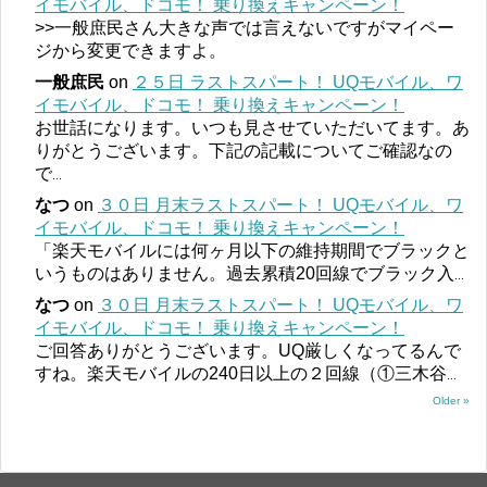
イモバイル、ドコモ！ 乗り換えキャンペーン！
>>一般庶民さん大きな声では言えないですがマイペー
ジから変更できますよ。
一般庶民
on
２５日 ラストスパート！ UQモバイル、ワ
イモバイル、ドコモ！ 乗り換えキャンペーン！
お世話になります。いつも見させていただいてます。あ
りがとうございます。下記の記載についてご確認なの
で
...
なつ
on
３０日 月末ラストスパート！ UQモバイル、ワ
イモバイル、ドコモ！ 乗り換えキャンペーン！
「楽天モバイルには何ヶ月以下の維持期間でブラックと
いうものはありません。過去累積20回線でブラック入
...
なつ
on
３０日 月末ラストスパート！ UQモバイル、ワ
イモバイル、ドコモ！ 乗り換えキャンペーン！
ご回答ありがとうございます。UQ厳しくなってるんで
すね。楽天モバイルの240日以上の２回線（①三木谷
...
Older »