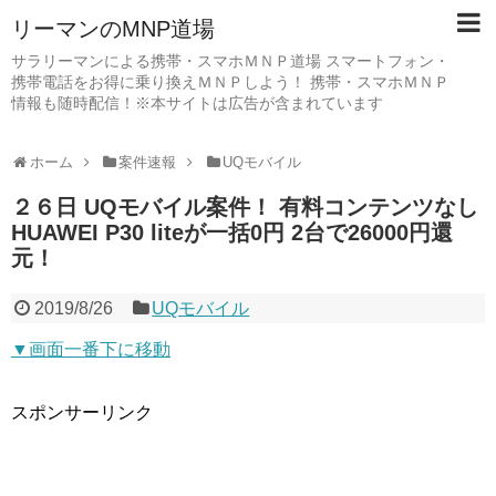
リーマンのMNP道場
サラリーマンによる携帯・スマホＭＮＰ道場 スマートフォン・
携帯電話をお得に乗り換えＭＮＰしよう！ 携帯・スマホＭＮＰ
情報も随時配信！※本サイトは広告が含まれています
ホーム
案件速報
UQモバイル
２６日 UQモバイル案件！ 有料コンテンツなし
HUAWEI P30 liteが一括0円 2台で26000円還
元！
2019/8/26
UQモバイル
▼画面一番下に移動
スポンサーリンク