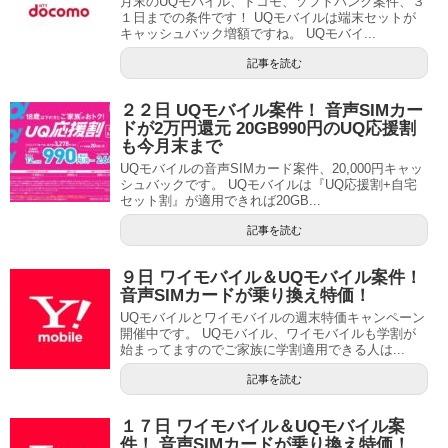
月末のUQモバイル、ドコモ、ソフトバンク案件、３
１日までの条件です！ UQモバイルは端末セットが
キャッシュバック増額ですね。 UQモバイ...
記事を読む
２２日 UQモバイル案件！ 音声SIMカー
ドが2万円還元 20GB990円のUQ応援割
も今月末まで
UQモバイルの音声SIMカード案件、20,000円キャッ
シュバックです。 UQモバイルは『UQ応援割+自宅
セット割』が適用できれば20GB...
記事を読む
９日 ワイモバイル＆UQモバイル案件！
音声SIMカードが乗り換え特価！
UQモバイルとワイモバイルの週末特価キャンペーン
開催中です。 UQモバイル、ワイモバイルも学割が
始まってますのでご家族に学割適用できる人は...
記事を読む
１７日 ワイモバイル＆UQモバイル案
件！ 音声SIMカードが乗り換え特価！