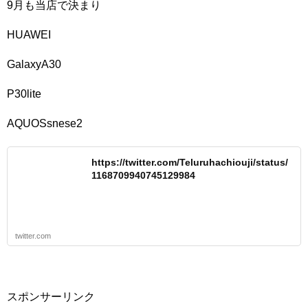
9月も当店で決まり
HUAWEI
GalaxyA30
P30lite
AQUOSsnese2
https://twitter.com/Teluruhachiouji/status/
1168709940745129984
twitter.com
スポンサーリンク