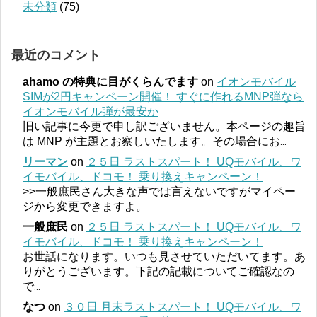
未分類
(75)
最近のコメント
ahamo の特典に目がくらんでます
on
イオンモバイル
SIMが2円キャンペーン開催！ すぐに作れるMNP弾なら
イオンモバイル弾が最安か
旧い記事に今更で申し訳ございません。本ページの趣旨
は MNP が主題とお察しいたします。その場合にお
...
リーマン
on
２５日 ラストスパート！ UQモバイル、ワ
イモバイル、ドコモ！ 乗り換えキャンペーン！
>>一般庶民さん大きな声では言えないですがマイペー
ジから変更できますよ。
一般庶民
on
２５日 ラストスパート！ UQモバイル、ワ
イモバイル、ドコモ！ 乗り換えキャンペーン！
お世話になります。いつも見させていただいてます。あ
りがとうございます。下記の記載についてご確認なの
で
...
なつ
on
３０日 月末ラストスパート！ UQモバイル、ワ