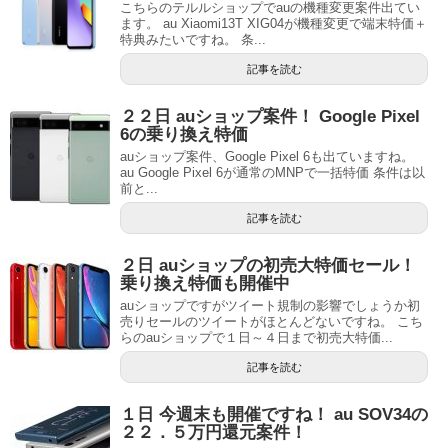
こちらのテルルショップでauの機種変更案件出てい
ます。 au Xiaomi13T XIG04が機種変更で端末特価＋
特典みたいですね。 条...
記事を読む
２２日 auショップ案件！ Google Pixel
6の乗り換え特価
auショップ案件、Google Pixel 6も出ていますね。
au Google Pixel 6が通常のMNPで一括特価 条件は以
前と...
記事を読む
２日 auショップの初売大特価セール！
乗り換え特価も開催中
auショップですがツイート規制の影響でしょうか初
売りセールのツイートがほとんどないですね。 こち
らのauショップで１日～４日まで初売大特価...
記事を読む
１日 今週末も開催ですね！ au SOV34の
２２．５万円還元案件！