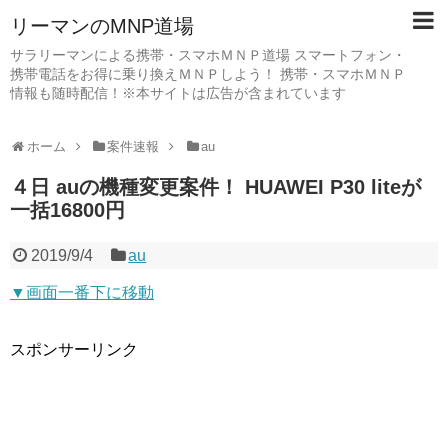
リーマンのMNP道場
サラリーマンによる携帯・スマホＭＮＰ道場 スマートフォン・
携帯電話をお得に乗り換えＭＮＰしよう！ 携帯・スマホＭＮＰ
情報も随時配信！※本サイトは広告が含まれています
ホーム
案件速報
au
４日 auの機種変更案件！ HUAWEI P30 liteが
一括16800円
2019/9/4
au
▼画面一番下に移動
スポンサーリンク